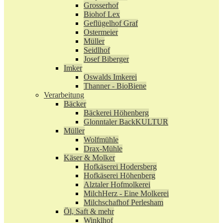
Grosserhof
Biohof Lex
Geflügelhof Graf
Ostermeier
Müller
Seidlhof
Josef Biberger
Imker
Oswalds Imkerei
Thanner - BioBiene
Verarbeitung
Bäcker
Bäckerei Höhenberg
Glonntaler BackKULTUR
Müller
Wolfmühle
Drax-Mühle
Käser & Molker
Hofkäserei Hodersberg
Hofkäserei Höhenberg
Alztaler Hofmolkerei
MilchHerz - Eine Molkerei
Milchschafhof Perlesham
Öl, Saft & mehr
Winklhof