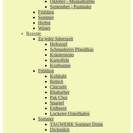
Oktober - Muskatkürbis
September - Pastinake
Frühling
Sommer
Herbst
Winter
Rezepte
Zu jeder Jahreszeit
Hefezopf
Schmaderers Pfandlkas
Kräuterpesto
Kartoffeln
Kraftsuppe
Frühling
Kohlrabi
Rettich
Chicorée
Rhabarber
Pak Choi
Spargel
Erdbeere
Lockerer Osterfladen
Sommer
TAGWERK Sommer Drink
Dickmilch