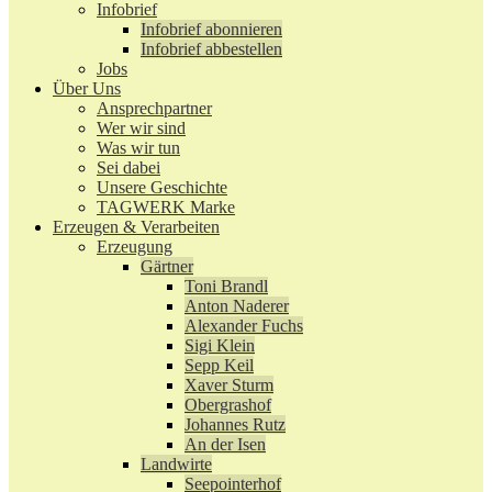
Infobrief
Infobrief abonnieren
Infobrief abbestellen
Jobs
Über Uns
Ansprechpartner
Wer wir sind
Was wir tun
Sei dabei
Unsere Geschichte
TAGWERK Marke
Erzeugen & Verarbeiten
Erzeugung
Gärtner
Toni Brandl
Anton Naderer
Alexander Fuchs
Sigi Klein
Sepp Keil
Xaver Sturm
Obergrashof
Johannes Rutz
An der Isen
Landwirte
Seepointerhof