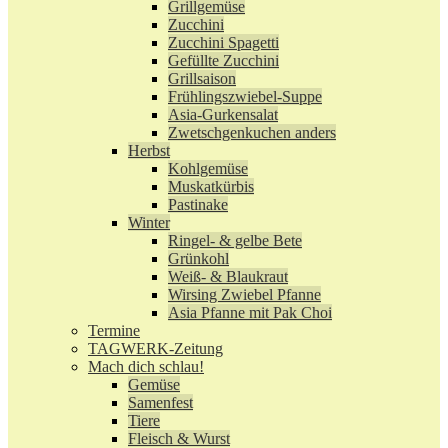
Grillgemüse
Zucchini
Zucchini Spagetti
Gefüllte Zucchini
Grillsaison
Frühlingszwiebel-Suppe
Asia-Gurkensalat
Zwetschgenkuchen anders
Herbst
Kohlgemüse
Muskatkürbis
Pastinake
Winter
Ringel- & gelbe Bete
Grünkohl
Weiß- & Blaukraut
Wirsing Zwiebel Pfanne
Asia Pfanne mit Pak Choi
Termine
TAGWERK-Zeitung
Mach dich schlau!
Gemüse
Samenfest
Tiere
Fleisch & Wurst