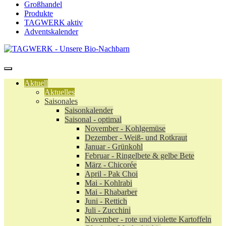
Großhandel
Produkte
TAGWERK aktiv
Adventskalender
Aktuell
Aktuelles
Saisonales
Saisonkalender
Saisonal - optimal
November - Kohlgemüse
Dezember - Weiß- und Rotkraut
Januar - Grünkohl
Februar - Ringelbete & gelbe Bete
März - Chicorée
April - Pak Choi
Mai - Kohlrabi
Mai - Rhabarber
Juni - Rettich
Juli - Zucchini
November - rote und violette Kartoffeln