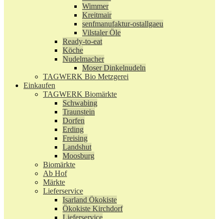
Wimmer
Kreitmair
senfmanufaktur-ostallgaeu
Vilstaler Öle
Ready-to-eat
Köche
Nudelmacher
Moser Dinkelnudeln
TAGWERK Bio Metzgerei
Einkaufen
TAGWERK Biomärkte
Schwabing
Traunstein
Dorfen
Erding
Freising
Landshut
Moosburg
Biomärkte
Ab Hof
Märkte
Lieferservice
Isarland Ökokiste
Ökokiste Kirchdorf
Lieferservice