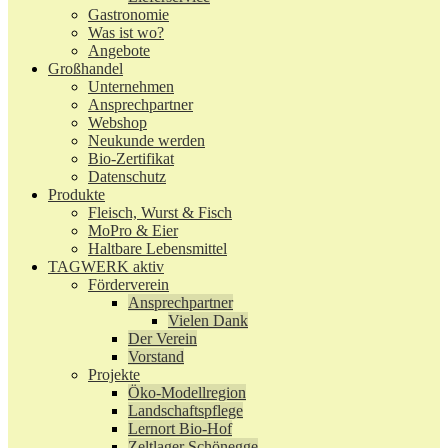
Gastronomie
Was ist wo?
Angebote
Großhandel
Unternehmen
Ansprechpartner
Webshop
Neukunde werden
Bio-Zertifikat
Datenschutz
Produkte
Fleisch, Wurst & Fisch
MoPro & Eier
Haltbare Lebensmittel
TAGWERK aktiv
Förderverein
Ansprechpartner
Vielen Dank
Der Verein
Vorstand
Projekte
Öko-Modellregion
Landschaftspflege
Lernort Bio-Hof
Zeltlager Schönegge