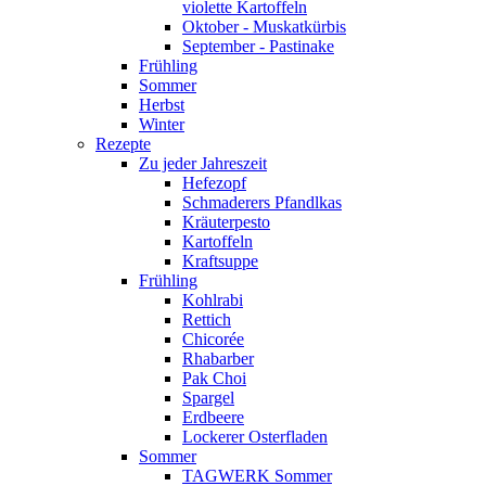
violette Kartoffeln
Oktober - Muskatkürbis
September - Pastinake
Frühling
Sommer
Herbst
Winter
Rezepte
Zu jeder Jahreszeit
Hefezopf
Schmaderers Pfandlkas
Kräuterpesto
Kartoffeln
Kraftsuppe
Frühling
Kohlrabi
Rettich
Chicorée
Rhabarber
Pak Choi
Spargel
Erdbeere
Lockerer Osterfladen
Sommer
TAGWERK Sommer