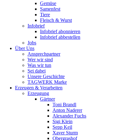
Gemüse
Samenfest
Tiere
Fleisch & Wurst
Infobrief
Infobrief abonnieren
Infobrief abbestellen
Jobs
Über Uns
Ansprechpartner
Wer wir sind
Was wir tun
Sei dabei
Unsere Geschichte
TAGWERK Marke
Erzeugen & Verarbeiten
Erzeugung
Gärtner
Toni Brandl
Anton Naderer
Alexander Fuchs
Sigi Klein
Sepp Keil
Xaver Sturm
Obergrashof