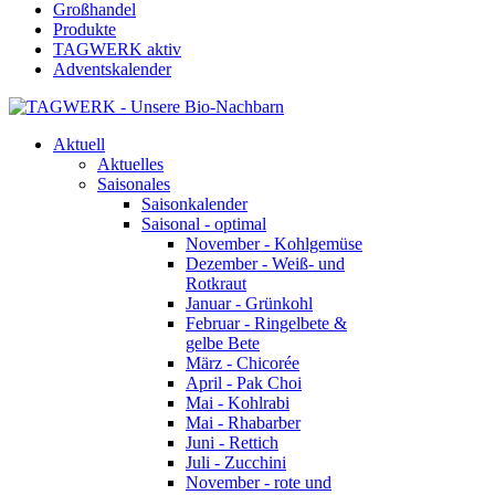
Großhandel
Produkte
TAGWERK aktiv
Adventskalender
Aktuell
Aktuelles
Saisonales
Saisonkalender
Saisonal - optimal
November - Kohlgemüse
Dezember - Weiß- und
Rotkraut
Januar - Grünkohl
Februar - Ringelbete &
gelbe Bete
März - Chicorée
April - Pak Choi
Mai - Kohlrabi
Mai - Rhabarber
Juni - Rettich
Juli - Zucchini
November - rote und