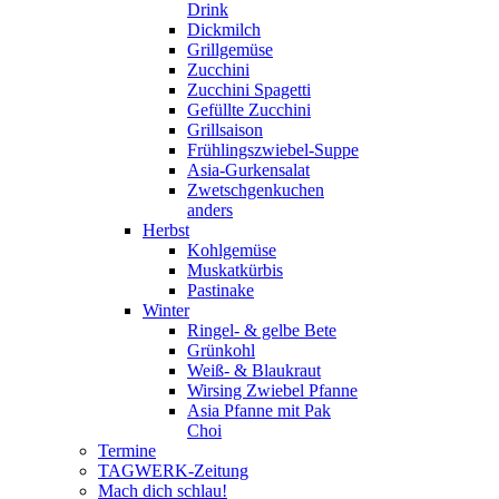
Drink
Dickmilch
Grillgemüse
Zucchini
Zucchini Spagetti
Gefüllte Zucchini
Grillsaison
Frühlingszwiebel-Suppe
Asia-Gurkensalat
Zwetschgenkuchen
anders
Herbst
Kohlgemüse
Muskatkürbis
Pastinake
Winter
Ringel- & gelbe Bete
Grünkohl
Weiß- & Blaukraut
Wirsing Zwiebel Pfanne
Asia Pfanne mit Pak
Choi
Termine
TAGWERK-Zeitung
Mach dich schlau!