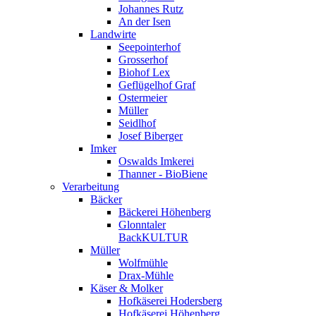
Johannes Rutz
An der Isen
Landwirte
Seepointerhof
Grosserhof
Biohof Lex
Geflügelhof Graf
Ostermeier
Müller
Seidlhof
Josef Biberger
Imker
Oswalds Imkerei
Thanner - BioBiene
Verarbeitung
Bäcker
Bäckerei Höhenberg
Glonntaler
BackKULTUR
Müller
Wolfmühle
Drax-Mühle
Käser & Molker
Hofkäserei Hodersberg
Hofkäserei Höhenberg