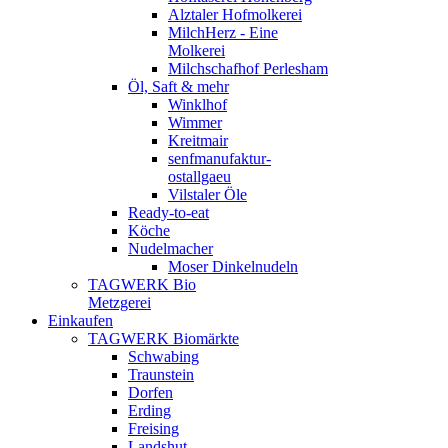
Alztaler Hofmolkerei
MilchHerz - Eine
Molkerei
Milchschafhof Perlesham
Öl, Saft & mehr
Winklhof
Wimmer
Kreitmair
senfmanufaktur-
ostallgaeu
Vilstaler Öle
Ready-to-eat
Köche
Nudelmacher
Moser Dinkelnudeln
TAGWERK Bio
Metzgerei
Einkaufen
TAGWERK Biomärkte
Schwabing
Traunstein
Dorfen
Erding
Freising
Landshut