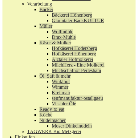
Verarbeitung
Bäcker
Bäckerei Höhenberg
Glonntaler BackKULTUR
Müller
Wolfmühle
Drax-Mühle
Käser & Molker
Hofkäserei Hodersberg
Hofkäserei Höhenberg
Alztaler Hofmolkerei
MilchHerz - Eine Molkerei
Milchschafhof Perlesham
Öl, Saft & mehr
Winklhof
Wimmer
Kreitmair
senfmanufaktur-ostallgaeu
Vilstaler Öle
Ready-to-eat
Köche
Nudelmacher
Moser Dinkelnudeln
TAGWERK Bio Metzgerei
Einkaufen