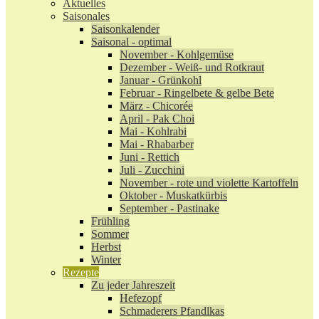
Aktuelles
Saisonales
Saisonkalender
Saisonal - optimal
November - Kohlgemüse
Dezember - Weiß- und Rotkraut
Januar - Grünkohl
Februar - Ringelbete & gelbe Bete
März - Chicorée
April - Pak Choi
Mai - Kohlrabi
Mai - Rhabarber
Juni - Rettich
Juli - Zucchini
November - rote und violette Kartoffeln
Oktober - Muskatkürbis
September - Pastinake
Frühling
Sommer
Herbst
Winter
Rezepte
Zu jeder Jahreszeit
Hefezopf
Schmaderers Pfandlkas