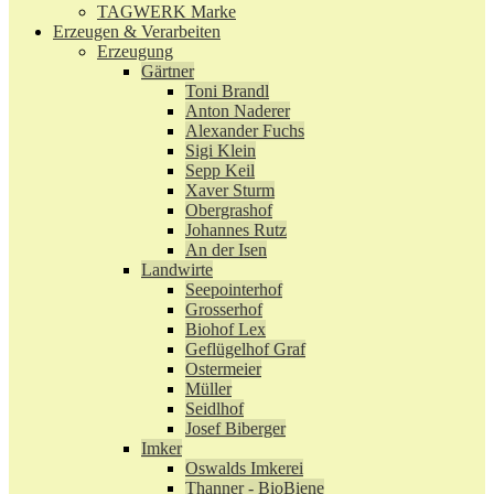
TAGWERK Marke
Erzeugen & Verarbeiten
Erzeugung
Gärtner
Toni Brandl
Anton Naderer
Alexander Fuchs
Sigi Klein
Sepp Keil
Xaver Sturm
Obergrashof
Johannes Rutz
An der Isen
Landwirte
Seepointerhof
Grosserhof
Biohof Lex
Geflügelhof Graf
Ostermeier
Müller
Seidlhof
Josef Biberger
Imker
Oswalds Imkerei
Thanner - BioBiene