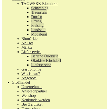
TAGWERK Biomärkte
Schwabing
Traunstein
Dorfen
Erding
Freising
Landshut
Moosburg
Biomärkte
Ab Hof
Märkte
Lieferservice
Isarland Ökokiste
Ökokiste Kirchdorf
Lieferservice
Gastronomie
Was ist wo?
Angebote
Großhandel
Unternehmen
Ansprechpartner
Webshop
Neukunde werden
Bio-Zertifikat
Datenschutz