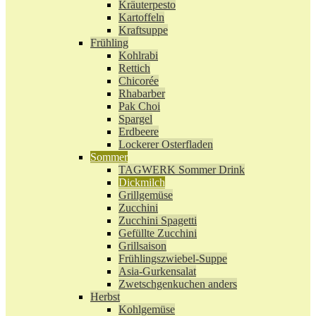
Kräuterpesto
Kartoffeln
Kraftsuppe
Frühling
Kohlrabi
Rettich
Chicorée
Rhabarber
Pak Choi
Spargel
Erdbeere
Lockerer Osterfladen
Sommer
TAGWERK Sommer Drink
Dickmilch
Grillgemüse
Zucchini
Zucchini Spagetti
Gefüllte Zucchini
Grillsaison
Frühlingszwiebel-Suppe
Asia-Gurkensalat
Zwetschgenkuchen anders
Herbst
Kohlgemüse