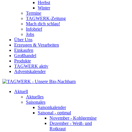
Herbst
Winter
Termine
TAGWERK-Zeitung
Mach dich schlau!
Infobrief
Jobs
Über Uns
Erzeugen & Verarbeiten
Einkaufen
Großhandel
Produkte
TAGWERK aktiv
Adventskalender
Aktuell
Aktuelles
Saisonales
Saisonkalender
Saisonal - optimal
November - Kohlgemüse
Dezember - Weiß- und
Rotkraut