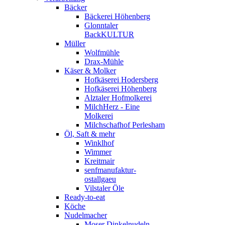
Bäcker
Bäckerei Höhenberg
Glonntaler
BackKULTUR
Müller
Wolfmühle
Drax-Mühle
Käser & Molker
Hofkäserei Hodersberg
Hofkäserei Höhenberg
Alztaler Hofmolkerei
MilchHerz - Eine
Molkerei
Milchschafhof Perlesham
Öl, Saft & mehr
Winklhof
Wimmer
Kreitmair
senfmanufaktur-
ostallgaeu
Vilstaler Öle
Ready-to-eat
Köche
Nudelmacher
Moser Dinkelnudeln