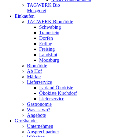
TAGWERK Bio
Metzgerei
Einkaufen
TAGWERK Biomärkte
Schwabing
Traunstein
Dorfen
Erding
Freising
Landshut
Moosburg
Biomärkte
Ab Hof
Märkte
Lieferservice
Isarland Ökokiste
Ökokiste Kirchdorf
Lieferservice
Gastronomie
Was ist wo?
Angebote
Großhandel
Unternehmen
Ansprechpartner