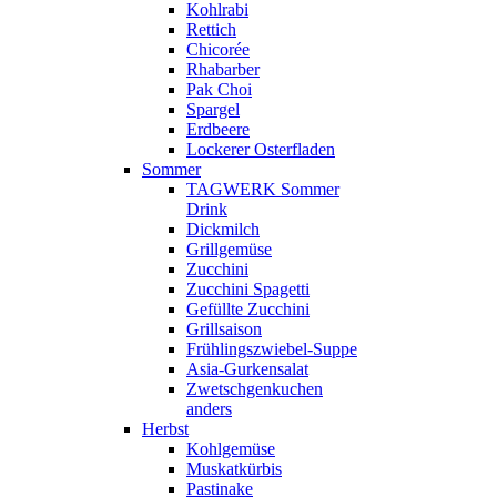
Kohlrabi
Rettich
Chicorée
Rhabarber
Pak Choi
Spargel
Erdbeere
Lockerer Osterfladen
Sommer
TAGWERK Sommer
Drink
Dickmilch
Grillgemüse
Zucchini
Zucchini Spagetti
Gefüllte Zucchini
Grillsaison
Frühlingszwiebel-Suppe
Asia-Gurkensalat
Zwetschgenkuchen
anders
Herbst
Kohlgemüse
Muskatkürbis
Pastinake