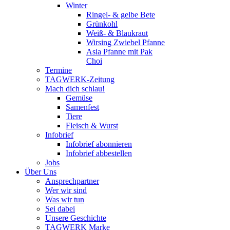
Winter
Ringel- & gelbe Bete
Grünkohl
Weiß- & Blaukraut
Wirsing Zwiebel Pfanne
Asia Pfanne mit Pak
Choi
Termine
TAGWERK-Zeitung
Mach dich schlau!
Gemüse
Samenfest
Tiere
Fleisch & Wurst
Infobrief
Infobrief abonnieren
Infobrief abbestellen
Jobs
Über Uns
Ansprechpartner
Wer wir sind
Was wir tun
Sei dabei
Unsere Geschichte
TAGWERK Marke