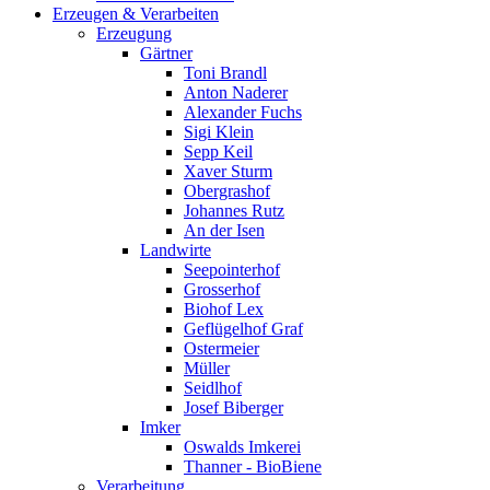
Erzeugen & Verarbeiten
Erzeugung
Gärtner
Toni Brandl
Anton Naderer
Alexander Fuchs
Sigi Klein
Sepp Keil
Xaver Sturm
Obergrashof
Johannes Rutz
An der Isen
Landwirte
Seepointerhof
Grosserhof
Biohof Lex
Geflügelhof Graf
Ostermeier
Müller
Seidlhof
Josef Biberger
Imker
Oswalds Imkerei
Thanner - BioBiene
Verarbeitung