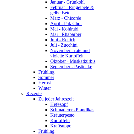
Januar - Grünkohl
Februar - Ringelbete &
gelbe Bete
März - Chicorée
April - Pak Choi
Mai - Kohlrabi
Mai - Rhabarber
Juni - Rettich
Juli - Zucchini
November - rote und
violette Kartoffeln
Oktober - Muskatkürbis
September - Pastinake
Frühling
Sommer
Herbst
Winter
Rezepte
Zu jeder Jahreszeit
Hefezopf
Schmaderers Pfandlkas
Kräuterpesto
Kartoffeln
Kraftsuppe
Frühling