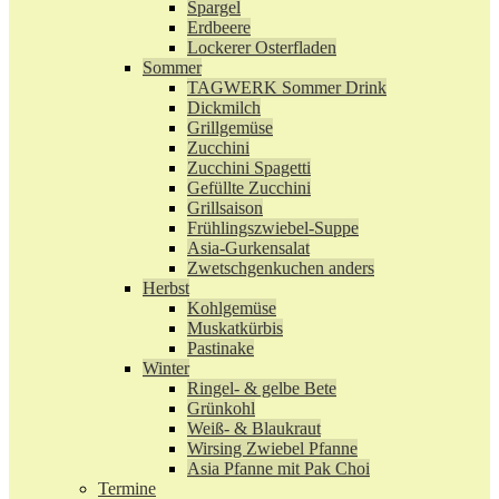
Spargel
Erdbeere
Lockerer Osterfladen
Sommer
TAGWERK Sommer Drink
Dickmilch
Grillgemüse
Zucchini
Zucchini Spagetti
Gefüllte Zucchini
Grillsaison
Frühlingszwiebel-Suppe
Asia-Gurkensalat
Zwetschgenkuchen anders
Herbst
Kohlgemüse
Muskatkürbis
Pastinake
Winter
Ringel- & gelbe Bete
Grünkohl
Weiß- & Blaukraut
Wirsing Zwiebel Pfanne
Asia Pfanne mit Pak Choi
Termine