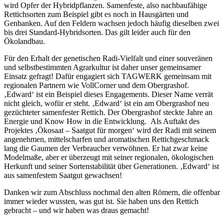
wird Opfer der Hybridpflanzen. Samenfeste, also nachbaufähige
Rettichsorten zum Beispiel gibt es noch in Hausgärten und
Genbanken. Auf den Feldern wachsen jedoch häufig dieselben zwei
bis drei Standard-Hybridsorten. Das gilt leider auch für den
Ökolandbau.
Für den Erhalt der genetischen Radi-Vielfalt und einer souveränen
und selbstbestimmten Agrarkultur ist daher unser gemeinsamer
Einsatz gefragt! Dafür engagiert sich TAGWERK gemeinsam mit
regionalen Partnern wie VollCorner und dem Obergrashof.
‚Edward‘ ist ein Beispiel dieses Engagements. Dieser Name verrät
nicht gleich, wofür er steht. ‚Edward‘ ist ein am Obergrashof neu
gezüchteter samenfester Rettich. Der Obergrashof steckte Jahre an
Energie und Know How in die Entwicklung. Als Auftakt des
Projektes ‚Ökosaat – Saatgut für morgen‘ wird der Radi mit seinem
angenehmen, mittelscharfen und aromatischen Rettichgeschmack
lang die Gaumen der Verbraucher verwöhnen. Er hat zwar keine
Modelmaße, aber er überzeugt mit seiner regionalen, ökologischen
Herkunft und seiner Sortenstabilität über Generationen. ‚Edward‘ ist
aus samenfestem Saatgut gewachsen!
Danken wir zum Abschluss nochmal den alten Römern, die offenbar
immer wieder wussten, was gut ist. Sie haben uns den Rettich
gebracht – und wir haben was draus gemacht!