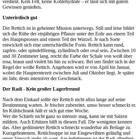
verdient. Kein Fett, keine Kohlehydrate – er lässt sich mit gutem
Gewissen genießen.
Unterirdisch gut
Der Rettich ist in geheimer Mission unterwegs. Still und leise bildet
sich die Rübe der einjährigen Pflanze unter der Erde aus einem Teil
des Hauptsprosses und einem Teil der Wurzel. Je nach Sorte
entwickelt sich eine unterschiedliche Form. Rettich kann rund,
zapfen- oder spindelförmig, zylindrisch oder oval sein. Zwischen 10
und 30 Zentimeter lang, reicht die Farbe der Schale von weiß über
rosa, braun und violett bis hin zu schwarz. Bei uns findet sich in der
Regel der weiße Rettich. Angeboten wird er von April bis Januar,
wobei die Haupterntezeit zwischen Juli und Oktober liegt. Je später
im Jahr, desto intensiver der Geschmack.
Der Radi - Kein großer Lagerfreund
Nach dem Einkauf sollte der Rettich nicht allzu lange auf seine
Bestimmung warten. Je frischer zubereitet, umso besser schmeckt er.
Im Kühlschrank hält er sich gut eine Woche.
Wer die Schärfe nicht ganz so intensiv mag, kann sie mit Salzen
mildern. Auch Erhitzen hilft in diesem Fall. Die wenigsten kennen
das. Aber gedünsteter Rettich schmeckt wunderbar als Beilage zu
Kurzgebratenem. Rettichsuppe ist nur Eingeweihten geläufig und
einen Versuch mehr als wert. Am beliebtesten ist der Radi allerding