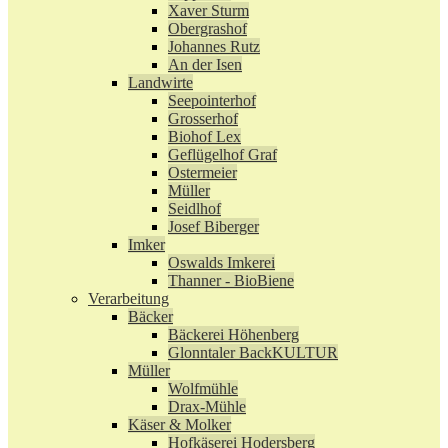
Xaver Sturm
Obergrashof
Johannes Rutz
An der Isen
Landwirte
Seepointerhof
Grosserhof
Biohof Lex
Geflügelhof Graf
Ostermeier
Müller
Seidlhof
Josef Biberger
Imker
Oswalds Imkerei
Thanner - BioBiene
Verarbeitung
Bäcker
Bäckerei Höhenberg
Glonntaler BackKULTUR
Müller
Wolfmühle
Drax-Mühle
Käser & Molker
Hofkäserei Hodersberg