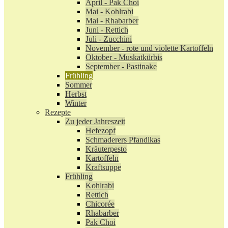
April - Pak Choi
Mai - Kohlrabi
Mai - Rhabarber
Juni - Rettich
Juli - Zucchini
November - rote und violette Kartoffeln
Oktober - Muskatkürbis
September - Pastinake
Frühling
Sommer
Herbst
Winter
Rezepte
Zu jeder Jahreszeit
Hefezopf
Schmaderers Pfandlkas
Kräuterpesto
Kartoffeln
Kraftsuppe
Frühling
Kohlrabi
Rettich
Chicorée
Rhabarber
Pak Choi