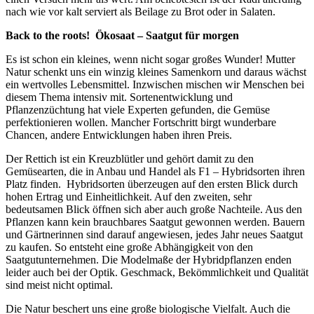
nach wie vor kalt serviert als Beilage zu Brot oder in Salaten.
Back to the roots! Ökosaat – Saatgut für morgen
Es ist schon ein kleines, wenn nicht sogar großes Wunder! Mutter
Natur schenkt uns ein winzig kleines Samenkorn und daraus wächst
ein wertvolles Lebensmittel. Inzwischen mischen wir Menschen bei
diesem Thema intensiv mit. Sortenentwicklung und
Pflanzenzüchtung hat viele Experten gefunden, die Gemüse
perfektionieren wollen. Mancher Fortschritt birgt wunderbare
Chancen, andere Entwicklungen haben ihren Preis.
Der Rettich ist ein Kreuzblütler und gehört damit zu den
Gemüsearten, die in Anbau und Handel als F1 – Hybridsorten ihren
Platz finden. Hybridsorten überzeugen auf den ersten Blick durch
hohen Ertrag und Einheitlichkeit. Auf den zweiten, sehr
bedeutsamen Blick öffnen sich aber auch große Nachteile. Aus den
Pflanzen kann kein brauchbares Saatgut gewonnen werden. Bauern
und Gärtnerinnen sind darauf angewiesen, jedes Jahr neues Saatgut
zu kaufen. So entsteht eine große Abhängigkeit von den
Saatgutunternehmen. Die Modelmaße der Hybridpflanzen enden
leider auch bei der Optik. Geschmack, Bekömmlichkeit und Qualität
sind meist nicht optimal.
Die Natur beschert uns eine große biologische Vielfalt. Auch die