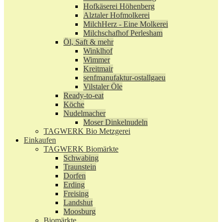
Hofkäserei Höhenberg
Alztaler Hofmolkerei
MilchHerz - Eine Molkerei
Milchschafhof Perlesham
Öl, Saft & mehr
Winklhof
Wimmer
Kreitmair
senfmanufaktur-ostallgaeu
Vilstaler Öle
Ready-to-eat
Köche
Nudelmacher
Moser Dinkelnudeln
TAGWERK Bio Metzgerei
Einkaufen
TAGWERK Biomärkte
Schwabing
Traunstein
Dorfen
Erding
Freising
Landshut
Moosburg
Biomärkte