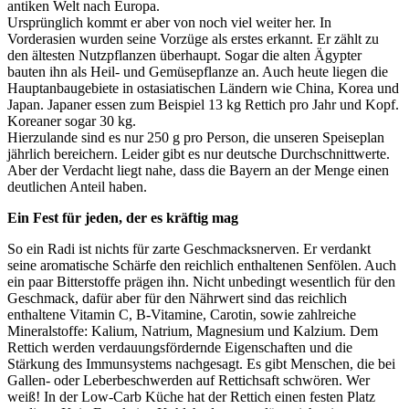
antiken Welt nach Europa.
Ursprünglich kommt er aber von noch viel weiter her. In
Vorderasien wurden seine Vorzüge als erstes erkannt. Er zählt zu
den ältesten Nutzpflanzen überhaupt. Sogar die alten Ägypter
bauten ihn als Heil- und Gemüsepflanze an. Auch heute liegen die
Hauptanbaugebiete in ostasiatischen Ländern wie China, Korea und
Japan. Japaner essen zum Beispiel 13 kg Rettich pro Jahr und Kopf.
Koreaner sogar 30 kg.
Hierzulande sind es nur 250 g pro Person, die unseren Speiseplan
jährlich bereichern. Leider gibt es nur deutsche Durchschnittwerte.
Aber der Verdacht liegt nahe, dass die Bayern an der Menge einen
deutlichen Anteil haben.
Ein Fest für jeden, der es kräftig mag
So ein Radi ist nichts für zarte Geschmacksnerven. Er verdankt
seine aromatische Schärfe den reichlich enthaltenen Senfölen. Auch
ein paar Bitterstoffe prägen ihn. Nicht unbedingt wesentlich für den
Geschmack, dafür aber für den Nährwert sind das reichlich
enthaltene Vitamin C, B-Vitamine, Carotin, sowie zahlreiche
Mineralstoffe: Kalium, Natrium, Magnesium und Kalzium. Dem
Rettich werden verdauungsfördernde Eigenschaften und die
Stärkung des Immunsystems nachgesagt. Es gibt Menschen, die bei
Gallen- oder Leberbeschwerden auf Rettichsaft schwören. Wer
weiß! In der Low-Carb Küche hat der Rettich einen festen Platz