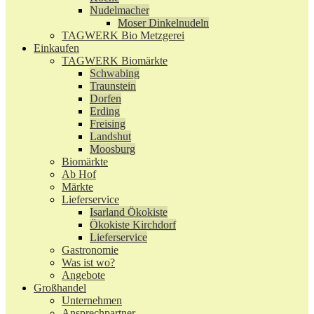
Nudelmacher
Moser Dinkelnudeln
TAGWERK Bio Metzgerei
Einkaufen
TAGWERK Biomärkte
Schwabing
Traunstein
Dorfen
Erding
Freising
Landshut
Moosburg
Biomärkte
Ab Hof
Märkte
Lieferservice
Isarland Ökokiste
Ökokiste Kirchdorf
Lieferservice
Gastronomie
Was ist wo?
Angebote
Großhandel
Unternehmen
Ansprechpartner