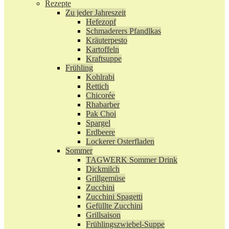
Rezepte
Zu jeder Jahreszeit
Hefezopf
Schmaderers Pfandlkas
Kräuterpesto
Kartoffeln
Kraftsuppe
Frühling
Kohlrabi
Rettich
Chicorée
Rhabarber
Pak Choi
Spargel
Erdbeere
Lockerer Osterfladen
Sommer
TAGWERK Sommer Drink
Dickmilch
Grillgemüse
Zucchini
Zucchini Spagetti
Gefüllte Zucchini
Grillsaison
Frühlingszwiebel-Suppe