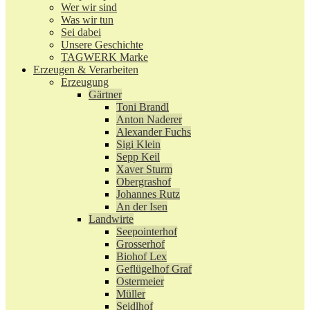
Wer wir sind
Was wir tun
Sei dabei
Unsere Geschichte
TAGWERK Marke
Erzeugen & Verarbeiten
Erzeugung
Gärtner
Toni Brandl
Anton Naderer
Alexander Fuchs
Sigi Klein
Sepp Keil
Xaver Sturm
Obergrashof
Johannes Rutz
An der Isen
Landwirte
Seepointerhof
Grosserhof
Biohof Lex
Geflügelhof Graf
Ostermeier
Müller
Seidlhof