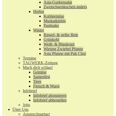
Asia-Gurkensalat
Zwetschgenkuchen anders
Herbst
Kohlgemüse
Muskatkürbis
Pastinake
Winter
Ringel- & gelbe Bete
Grünkohl
Weiß- & Blaukraut
Wirsing Zwiebel Pfanne
Asia Pfanne mit Pak Choi
Termine
TAGWERK-Zeitung
Mach dich schlau!
Gemüse
Samenfest
Tiere
Fleisch & Wurst
Infobrief
Infobrief abonnieren
Infobrief abbestellen
Jobs
Über Uns
Ansprechpartner