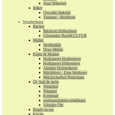
Josef Biberger
Imker
Oswalds Imkerei
Thanner - BioBiene
Verarbeitung
Bäcker
Bäckerei Höhenberg
Glonntaler BackKULTUR
Müller
Wolfmühle
Drax-Mühle
Käser & Molker
Hofkäserei Hodersberg
Hofkäserei Höhenberg
Alztaler Hofmolkerei
MilchHerz - Eine Molkerei
Milchschafhof Perlesham
Öl, Saft & mehr
Winklhof
Wimmer
Kreitmair
senfmanufaktur-ostallgaeu
Vilstaler Öle
Ready-to-eat
Köche