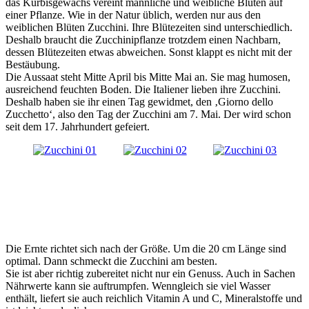
das Kürbisgewächs vereint männliche und weibliche Blüten auf
einer Pflanze. Wie in der Natur üblich, werden nur aus den
weiblichen Blüten Zucchini. Ihre Blütezeiten sind unterschiedlich.
Deshalb braucht die Zucchinipflanze trotzdem einen Nachbarn,
dessen Blütezeiten etwas abweichen. Sonst klappt es nicht mit der
Bestäubung.
Die Aussaat steht Mitte April bis Mitte Mai an. Sie mag humosen,
ausreichend feuchten Boden. Die Italiener lieben ihre Zucchini.
Deshalb haben sie ihr einen Tag gewidmet, den ‚Giorno dello
Zucchetto‘, also den Tag der Zucchini am 7. Mai. Der wird schon
seit dem 17. Jahrhundert gefeiert.
Die Ernte richtet sich nach der Größe. Um die 20 cm Länge sind
optimal. Dann schmeckt die Zucchini am besten.
Sie ist aber richtig zubereitet nicht nur ein Genuss. Auch in Sachen
Nährwerte kann sie auftrumpfen. Wenngleich sie viel Wasser
enthält, liefert sie auch reichlich Vitamin A und C, Mineralstoffe und