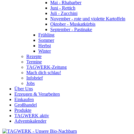
Mai - Rhabarber
Juni - Rettich
Juli - Zucchini
November - rote und violette Kartoffeln
Oktober - Muskatkürbis
September - Pastinake
Frühling
Sommer
Herbst
Winter
Rezepte
Termine
TAGWERK-Zeitung
Mach dich schlau!
Infobrief
Jobs
Über Uns
Erzeugen & Verarbeiten
Einkaufen
Großhandel
Produkte
TAGWERK aktiv
Adventskalender