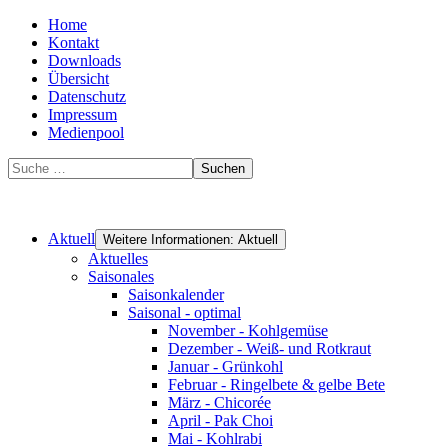
Home
Kontakt
Downloads
Übersicht
Datenschutz
Impressum
Medienpool
Suchen
Aktuell
Weitere Informationen: Aktuell
Aktuelles
Saisonales
Saisonkalender
Saisonal - optimal
November - Kohlgemüse
Dezember - Weiß- und Rotkraut
Januar - Grünkohl
Februar - Ringelbete & gelbe Bete
März - Chicorée
April - Pak Choi
Mai - Kohlrabi