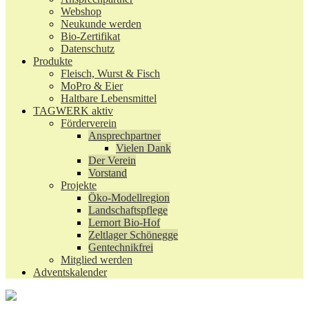
Webshop
Neukunde werden
Bio-Zertifikat
Datenschutz
Produkte
Fleisch, Wurst & Fisch
MoPro & Eier
Haltbare Lebensmittel
TAGWERK aktiv
Förderverein
Ansprechpartner
Vielen Dank
Der Verein
Vorstand
Projekte
Öko-Modellregion
Landschaftspflege
Lernort Bio-Hof
Zeltlager Schönegge
Gentechnikfrei
Mitglied werden
Adventskalender