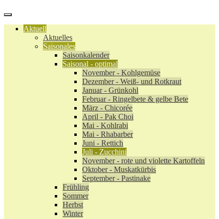
Aktuell
Aktuelles
Saisonales
Saisonkalender
Saisonal - optimal
November - Kohlgemüse
Dezember - Weiß- und Rotkraut
Januar - Grünkohl
Februar - Ringelbete & gelbe Bete
März - Chicorée
April - Pak Choi
Mai - Kohlrabi
Mai - Rhabarber
Juni - Rettich
Juli - Zucchini
November - rote und violette Kartoffeln
Oktober - Muskatkürbis
September - Pastinake
Frühling
Sommer
Herbst
Winter