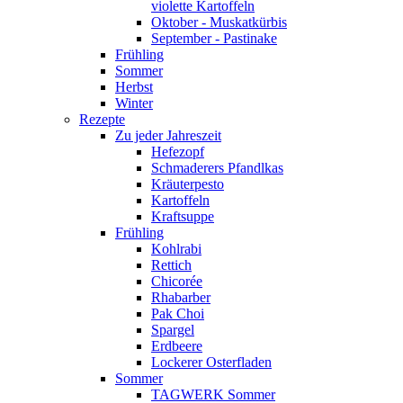
violette Kartoffeln
Oktober - Muskatkürbis
September - Pastinake
Frühling
Sommer
Herbst
Winter
Rezepte
Zu jeder Jahreszeit
Hefezopf
Schmaderers Pfandlkas
Kräuterpesto
Kartoffeln
Kraftsuppe
Frühling
Kohlrabi
Rettich
Chicorée
Rhabarber
Pak Choi
Spargel
Erdbeere
Lockerer Osterfladen
Sommer
TAGWERK Sommer