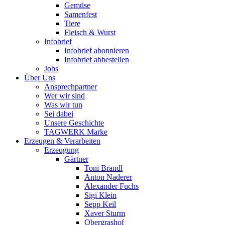
Gemüse
Samenfest
Tiere
Fleisch & Wurst
Infobrief
Infobrief abonnieren
Infobrief abbestellen
Jobs
Über Uns
Ansprechpartner
Wer wir sind
Was wir tun
Sei dabei
Unsere Geschichte
TAGWERK Marke
Erzeugen & Verarbeiten
Erzeugung
Gärtner
Toni Brandl
Anton Naderer
Alexander Fuchs
Sigi Klein
Sepp Keil
Xaver Sturm
Obergrashof