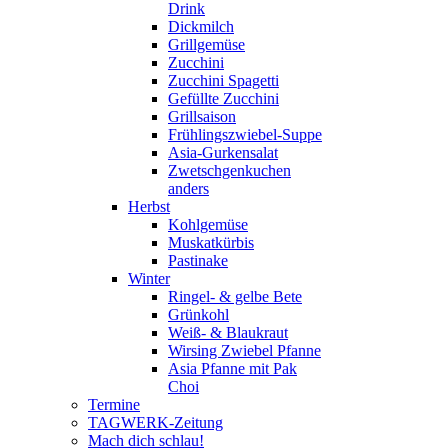
Drink
Dickmilch
Grillgemüse
Zucchini
Zucchini Spagetti
Gefüllte Zucchini
Grillsaison
Frühlingszwiebel-Suppe
Asia-Gurkensalat
Zwetschgenkuchen
anders
Herbst
Kohlgemüse
Muskatkürbis
Pastinake
Winter
Ringel- & gelbe Bete
Grünkohl
Weiß- & Blaukraut
Wirsing Zwiebel Pfanne
Asia Pfanne mit Pak
Choi
Termine
TAGWERK-Zeitung
Mach dich schlau!