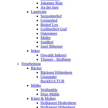
Johannes Rutz
An der Isen
Landwirte
Seepointerhof
Grosserhof
Biohof Lex
Geflügelhof Graf
Ostermeier
Müller
Seidlhof
Josef Biberger
Imker
Oswalds Imkerei
Thanner - BioBiene
Verarbeitung
Bäcker
Bäckerei Höhenberg
Glonntaler
BackKULTUR
Müller
Wolfmühle
Drax-Mühle
Käser & Molker
Hofkäserei Hodersberg
Hofkäserei Höhenberg