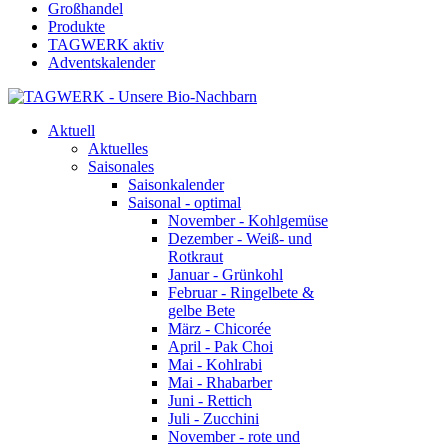
Großhandel
Produkte
TAGWERK aktiv
Adventskalender
Aktuell
Aktuelles
Saisonales
Saisonkalender
Saisonal - optimal
November - Kohlgemüse
Dezember - Weiß- und
Rotkraut
Januar - Grünkohl
Februar - Ringelbete &
gelbe Bete
März - Chicorée
April - Pak Choi
Mai - Kohlrabi
Mai - Rhabarber
Juni - Rettich
Juli - Zucchini
November - rote und