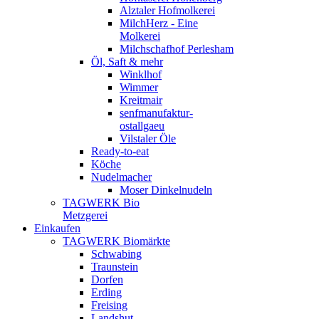
Alztaler Hofmolkerei
MilchHerz - Eine
Molkerei
Milchschafhof Perlesham
Öl, Saft & mehr
Winklhof
Wimmer
Kreitmair
senfmanufaktur-
ostallgaeu
Vilstaler Öle
Ready-to-eat
Köche
Nudelmacher
Moser Dinkelnudeln
TAGWERK Bio
Metzgerei
Einkaufen
TAGWERK Biomärkte
Schwabing
Traunstein
Dorfen
Erding
Freising
Landshut