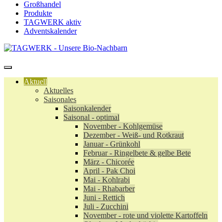
Großhandel
Produkte
TAGWERK aktiv
Adventskalender
Aktuell
Aktuelles
Saisonales
Saisonkalender
Saisonal - optimal
November - Kohlgemüse
Dezember - Weiß- und Rotkraut
Januar - Grünkohl
Februar - Ringelbete & gelbe Bete
März - Chicorée
April - Pak Choi
Mai - Kohlrabi
Mai - Rhabarber
Juni - Rettich
Juli - Zucchini
November - rote und violette Kartoffeln