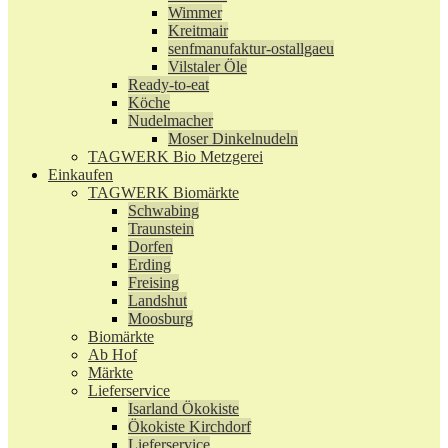
Wimmer
Kreitmair
senfmanufaktur-ostallgaeu
Vilstaler Öle
Ready-to-eat
Köche
Nudelmacher
Moser Dinkelnudeln
TAGWERK Bio Metzgerei
Einkaufen
TAGWERK Biomärkte
Schwabing
Traunstein
Dorfen
Erding
Freising
Landshut
Moosburg
Biomärkte
Ab Hof
Märkte
Lieferservice
Isarland Ökokiste
Ökokiste Kirchdorf
Lieferservice