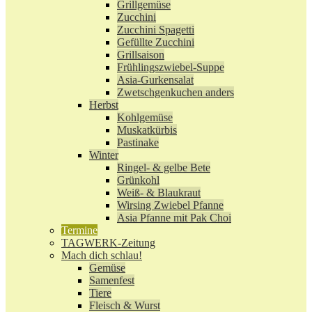
Grillgemüse
Zucchini
Zucchini Spagetti
Gefüllte Zucchini
Grillsaison
Frühlingszwiebel-Suppe
Asia-Gurkensalat
Zwetschgenkuchen anders
Herbst
Kohlgemüse
Muskatkürbis
Pastinake
Winter
Ringel- & gelbe Bete
Grünkohl
Weiß- & Blaukraut
Wirsing Zwiebel Pfanne
Asia Pfanne mit Pak Choi
Termine
TAGWERK-Zeitung
Mach dich schlau!
Gemüse
Samenfest
Tiere
Fleisch & Wurst