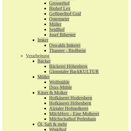
Grosserhof
Biohof Lex
Geflügelhof Graf
Ostermeier
Müller
Seidlhof
Josef Biberger
Imker
Oswalds Imkerei
Thanner - BioBiene
Verarbeitung
Bäcker
Bäckerei Höhenberg
Glonntaler BackKULTUR
Müller
Wolfmühle
Drax-Mühle
Käser & Molker
Hofkäserei Hodersberg
Hofkäserei Höhenberg
Alztaler Hofmolkerei
MilchHerz - Eine Molkerei
Milchschafhof Perlesham
Öl, Saft & mehr
Winklhof