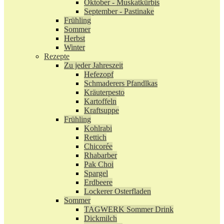
Oktober - Muskatkürbis
September - Pastinake
Frühling
Sommer
Herbst
Winter
Rezepte
Zu jeder Jahreszeit
Hefezopf
Schmaderers Pfandlkas
Kräuterpesto
Kartoffeln
Kraftsuppe
Frühling
Kohlrabi
Rettich
Chicorée
Rhabarber
Pak Choi
Spargel
Erdbeere
Lockerer Osterfladen
Sommer
TAGWERK Sommer Drink
Dickmilch