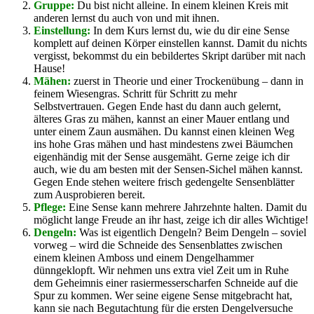
Gruppe:
Du bist nicht alleine. In einem kleinen Kreis mit
anderen lernst du auch von und mit ihnen.
Einstellung:
In dem Kurs lernst du, wie du dir eine Sense
komplett auf deinen Körper einstellen kannst. Damit du nichts
vergisst, bekommst du ein bebildertes Skript darüber mit nach
Hause!
Mähen:
zuerst in Theorie und einer Trockenübung – dann in
feinem Wiesengras. Schritt für Schritt zu mehr
Selbstvertrauen. Gegen Ende hast du dann auch gelernt,
älteres Gras zu mähen, kannst an einer Mauer entlang und
unter einem Zaun ausmähen. Du kannst einen kleinen Weg
ins hohe Gras mähen und hast mindestens zwei Bäumchen
eigenhändig mit der Sense ausgemäht. Gerne zeige ich dir
auch, wie du am besten mit der Sensen-Sichel mähen kannst.
Gegen Ende stehen weitere frisch gedengelte Sensenblätter
zum Ausprobieren bereit.
Pflege:
Eine Sense kann mehrere Jahrzehnte halten. Damit du
möglicht lange Freude an ihr hast, zeige ich dir alles Wichtige!
Dengeln:
Was ist eigentlich Dengeln? Beim Dengeln – soviel
vorweg – wird die Schneide des Sensenblattes zwischen
einem kleinen Amboss und einem Dengelhammer
dünngeklopft. Wir nehmen uns extra viel Zeit um in Ruhe
dem Geheimnis einer rasiermesserscharfen Schneide auf die
Spur zu kommen. Wer seine eigene Sense mitgebracht hat,
kann sie nach Begutachtung für die ersten Dengelversuche