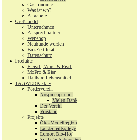
Gastronomie
Was ist wo?
Angebote
Großhandel
Unternehmen
Ansprechpartner
Webshop
Neukunde werden
Bio-Zertifikat
Datenschutz
Produkte
Fleisch, Wurst & Fisch
MoPro & Eier
Haltbare Lebensmittel
TAGWERK aktiv
Förderverein
Ansprechpartner
Vielen Dank
Der Verein
Vorstand
Projekte
Öko-Modellregion
Landschaftspflege
Lernort Bio-Hof
Zeltlager Schönegge