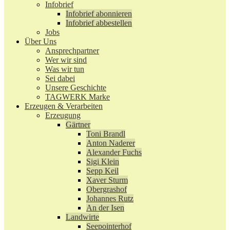
Infobrief
Infobrief abonnieren
Infobrief abbestellen
Jobs
Über Uns
Ansprechpartner
Wer wir sind
Was wir tun
Sei dabei
Unsere Geschichte
TAGWERK Marke
Erzeugen & Verarbeiten
Erzeugung
Gärtner
Toni Brandl
Anton Naderer
Alexander Fuchs
Sigi Klein
Sepp Keil
Xaver Sturm
Obergrashof
Johannes Rutz
An der Isen
Landwirte
Seepointerhof