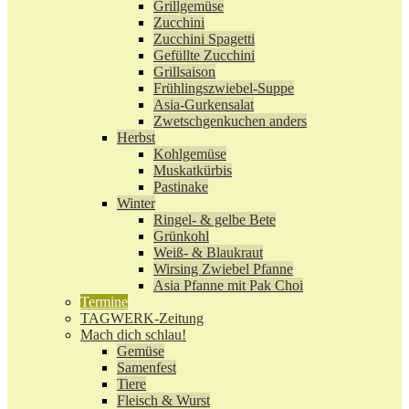
Grillgemüse
Zucchini
Zucchini Spagetti
Gefüllte Zucchini
Grillsaison
Frühlingszwiebel-Suppe
Asia-Gurkensalat
Zwetschgenkuchen anders
Herbst
Kohlgemüse
Muskatkürbis
Pastinake
Winter
Ringel- & gelbe Bete
Grünkohl
Weiß- & Blaukraut
Wirsing Zwiebel Pfanne
Asia Pfanne mit Pak Choi
Termine
TAGWERK-Zeitung
Mach dich schlau!
Gemüse
Samenfest
Tiere
Fleisch & Wurst