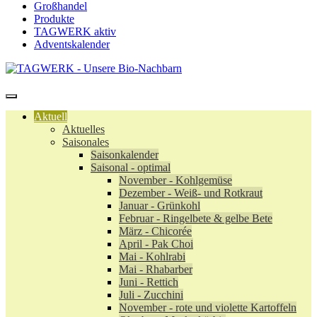
Großhandel
Produkte
TAGWERK aktiv
Adventskalender
Aktuell
Aktuelles
Saisonales
Saisonkalender
Saisonal - optimal
November - Kohlgemüse
Dezember - Weiß- und Rotkraut
Januar - Grünkohl
Februar - Ringelbete & gelbe Bete
März - Chicorée
April - Pak Choi
Mai - Kohlrabi
Mai - Rhabarber
Juni - Rettich
Juli - Zucchini
November - rote und violette Kartoffeln