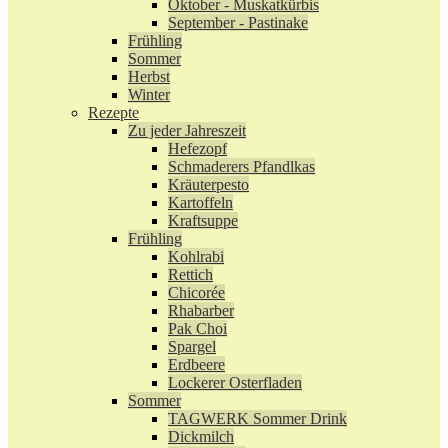
Oktober - Muskatkürbis
September - Pastinake
Frühling
Sommer
Herbst
Winter
Rezepte
Zu jeder Jahreszeit
Hefezopf
Schmaderers Pfandlkas
Kräuterpesto
Kartoffeln
Kraftsuppe
Frühling
Kohlrabi
Rettich
Chicorée
Rhabarber
Pak Choi
Spargel
Erdbeere
Lockerer Osterfladen
Sommer
TAGWERK Sommer Drink
Dickmilch