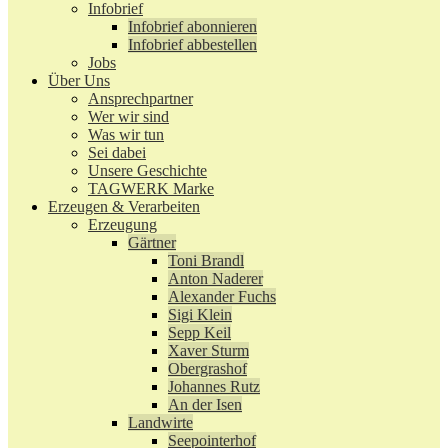
Infobrief
Infobrief abonnieren
Infobrief abbestellen
Jobs
Über Uns
Ansprechpartner
Wer wir sind
Was wir tun
Sei dabei
Unsere Geschichte
TAGWERK Marke
Erzeugen & Verarbeiten
Erzeugung
Gärtner
Toni Brandl
Anton Naderer
Alexander Fuchs
Sigi Klein
Sepp Keil
Xaver Sturm
Obergrashof
Johannes Rutz
An der Isen
Landwirte
Seepointerhof