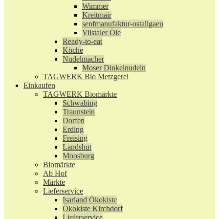
Wimmer
Kreitmair
senfmanufaktur-ostallgaeu
Vilstaler Öle
Ready-to-eat
Köche
Nudelmacher
Moser Dinkelnudeln
TAGWERK Bio Metzgerei
Einkaufen
TAGWERK Biomärkte
Schwabing
Traunstein
Dorfen
Erding
Freising
Landshut
Moosburg
Biomärkte
Ab Hof
Märkte
Lieferservice
Isarland Ökokiste
Ökokiste Kirchdorf
Lieferservice