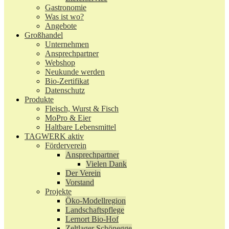
Gastronomie
Was ist wo?
Angebote
Großhandel
Unternehmen
Ansprechpartner
Webshop
Neukunde werden
Bio-Zertifikat
Datenschutz
Produkte
Fleisch, Wurst & Fisch
MoPro & Eier
Haltbare Lebensmittel
TAGWERK aktiv
Förderverein
Ansprechpartner
Vielen Dank
Der Verein
Vorstand
Projekte
Öko-Modellregion
Landschaftspflege
Lernort Bio-Hof
Zeltlager Schönegge