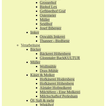
Grosserhof
Biohof Lex
Geflügelhof Graf
Ostermeier
Müller
Seidlhof
Josef Biberger
Imker
Oswalds Imkerei
Thanner - BioBiene
Verarbeitung
Bäcker
Bäckerei Höhenberg
Glonntaler BackKULTUR
Müller
Wolfmühle
Drax-Mühle
Käser & Molker
Hofkäserei Hodersberg
Hofkäserei Höhenberg
Alztaler Hofmolkerei
MilchHerz - Eine Molkerei
Milchschafhof Perlesham
Öl, Saft & mehr
Winklhof