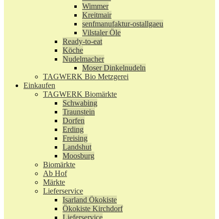
Wimmer
Kreitmair
senfmanufaktur-ostallgaeu
Vilstaler Öle
Ready-to-eat
Köche
Nudelmacher
Moser Dinkelnudeln
TAGWERK Bio Metzgerei
Einkaufen
TAGWERK Biomärkte
Schwabing
Traunstein
Dorfen
Erding
Freising
Landshut
Moosburg
Biomärkte
Ab Hof
Märkte
Lieferservice
Isarland Ökokiste
Ökokiste Kirchdorf
Lieferservice