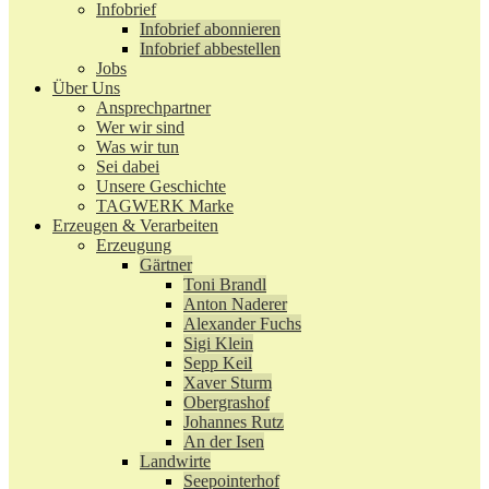
Infobrief
Infobrief abonnieren
Infobrief abbestellen
Jobs
Über Uns
Ansprechpartner
Wer wir sind
Was wir tun
Sei dabei
Unsere Geschichte
TAGWERK Marke
Erzeugen & Verarbeiten
Erzeugung
Gärtner
Toni Brandl
Anton Naderer
Alexander Fuchs
Sigi Klein
Sepp Keil
Xaver Sturm
Obergrashof
Johannes Rutz
An der Isen
Landwirte
Seepointerhof