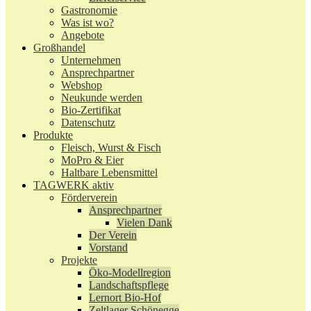
Gastronomie
Was ist wo?
Angebote
Großhandel
Unternehmen
Ansprechpartner
Webshop
Neukunde werden
Bio-Zertifikat
Datenschutz
Produkte
Fleisch, Wurst & Fisch
MoPro & Eier
Haltbare Lebensmittel
TAGWERK aktiv
Förderverein
Ansprechpartner
Vielen Dank
Der Verein
Vorstand
Projekte
Öko-Modellregion
Landschaftspflege
Lernort Bio-Hof
Zeltlager Schönegge