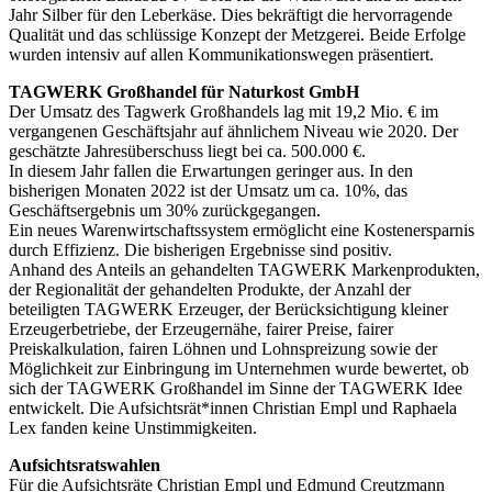
Jahr Silber für den Leberkäse. Dies bekräftigt die hervorragende
Qualität und das schlüssige Konzept der Metzgerei. Beide Erfolge
wurden intensiv auf allen Kommunikationswegen präsentiert.
TAGWERK Großhandel für Naturkost GmbH
Der Umsatz des Tagwerk Großhandels lag mit 19,2 Mio. € im
vergangenen Geschäftsjahr auf ähnlichem Niveau wie 2020. Der
geschätzte Jahresüberschuss liegt bei ca. 500.000 €.
In diesem Jahr fallen die Erwartungen geringer aus. In den
bisherigen Monaten 2022 ist der Umsatz um ca. 10%, das
Geschäftsergebnis um 30% zurückgegangen.
Ein neues Warenwirtschaftssystem ermöglicht eine Kostenersparnis
durch Effizienz. Die bisherigen Ergebnisse sind positiv.
Anhand des Anteils an gehandelten TAGWERK Markenprodukten,
der Regionalität der gehandelten Produkte, der Anzahl der
beteiligten TAGWERK Erzeuger, der Berücksichtigung kleiner
Erzeugerbetriebe, der Erzeugernähe, fairer Preise, fairer
Preiskalkulation, fairen Löhnen und Lohnspreizung sowie der
Möglichkeit zur Einbringung im Unternehmen wurde bewertet, ob
sich der TAGWERK Großhandel im Sinne der TAGWERK Idee
entwickelt. Die Aufsichtsrät*innen Christian Empl und Raphaela
Lex fanden keine Unstimmigkeiten.
Aufsichtsratswahlen
Für die Aufsichtsräte Christian Empl und Edmund Creutzmann