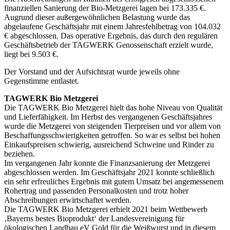
finanziellen Sanierung der Bio-Metzgerei lagen bei 173.335 €.
Augrund dieser außergewöhnlichen Belastung wurde das
abgelaufene Geschäftsjahr mit einem Jahresfehlbetrag von 104.032
€ abgeschlossen. Das operative Ergebnis, das durch den regulären
Geschäftsbetrieb der TAGWERK Genossenschaft erzielt wurde,
liegt bei 9.503 €.
Der Vorstand und der Aufsichtsrat wurde jeweils ohne
Gegenstimme entlastet.
TAGWERK Bio Metzgerei
Die TAGWERK Bio Metzgerei hielt das hohe Niveau von Qualität
und Lieferfähigkeit. Im Herbst des vergangenen Geschäftsjahres
wurde die Metzgerei von steigenden Tierpreisen und vor allem von
Beschaffungsschwierigkeiten getroffen. So war es selbst bei hohen
Einkaufspreisen schwierig, ausreichend Schweine und Rinder zu
beziehen.
Im vergangenen Jahr konnte die Finanzsanierung der Metzgerei
abgeschlossen werden. Im Geschäftsjahr 2021 konnte schließlich
ein sehr erfreuliches Ergebnis mit gutem Umsatz bei angemessenem
Rohertrag und passenden Personalkosten und trotz hoher
Abschreibungen erwirtschaftet werden.
Die TAGWERK Bio Metzgerei erhielt 2021 beim Wettbewerb
‚Bayerns bestes Bioprodukt‘ der Landesvereinigung für
ökologischen Landbau eV Gold für die Weißwurst und in diesem