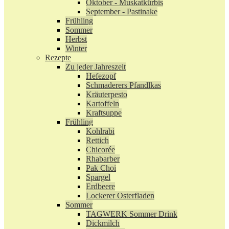
Oktober - Muskatkürbis
September - Pastinake
Frühling
Sommer
Herbst
Winter
Rezepte
Zu jeder Jahreszeit
Hefezopf
Schmaderers Pfandlkas
Kräuterpesto
Kartoffeln
Kraftsuppe
Frühling
Kohlrabi
Rettich
Chicorée
Rhabarber
Pak Choi
Spargel
Erdbeere
Lockerer Osterfladen
Sommer
TAGWERK Sommer Drink
Dickmilch