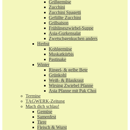
Grillgemüse
Zucchini
Zucchini Spagetti
Gefüllte Zucchini
Grillsaison
Frühlingszwiebel-Suppe
Asia-Gurkensalat
Zwetschgenkuchen anders
Herbst
Kohlgemüse
Muskatkürbis
Pastinake
Winter
Ringel- & gelbe Bete
Grünkohl
Weiß- & Blaukraut
Wirsing Zwiebel Pfanne
Asia Pfanne mit Pak Choi
Termine
TAGWERK-Zeitung
Mach dich schlau!
Gemüse
Samenfest
Tiere
Fleisch & Wurst