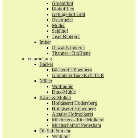
Grosserhof
Biohof Lex
Geflügelhof Graf
Ostermeier
Müller
Seidlhof
Josef Biberger
Imker
Oswalds Imkerei
Thanner - BioBiene
Verarbeitung
Bäcker
Bäckerei Höhenberg
Glonntaler BackKULTUR
Müller
Wolfmühle
Drax-Mühle
Käser & Molker
Hofkäserei Hodersberg
Hofkäserei Höhenberg
Alztaler Hofmolkerei
MilchHerz - Eine Molkerei
Milchschafhof Perlesham
Öl, Saft & mehr
Winklhof