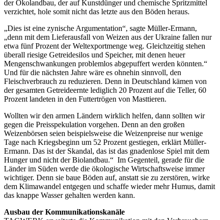
der Ökolandbau, der auf Kunstdünger und chemische Spritzmittel
verzichtet, hole somit nicht das letzte aus den Böden heraus.
„Dies ist eine zynische Argumentation“, sagte Müller-Ermann,
„denn mit dem Lieferausfall von Weizen aus der Ukraine fallen nur
etwa fünf Prozent der Weltexportmenge weg. Gleichzeitig stehen
überall riesige Getreidesilos und Speicher, mit denen heuer
Mengenschwankungen problemlos abgepuffert werden könnten.“
Und für die nächsten Jahre wäre es ohnehin sinnvoll, den
Fleischverbrauch zu reduzieren. Denn in Deutschland kämen von
der gesamten Getreideernte lediglich 20 Prozent auf die Teller, 60
Prozent landeten in den Futtertrögen von Masttieren.
Wollten wir den armen Ländern wirklich helfen, dann sollten wir
gegen die Preisspekulation vorgehen. Denn an den großen
Weizenbörsen seien beispielsweise die Weizenpreise nur wenige
Tage nach Kriegsbeginn um 52 Prozent gestiegen, erklärt Müller-
Ermann. Das ist der Skandal, das ist das gnadenlose Spiel mit dem
Hunger und nicht der Biolandbau.“ Im Gegenteil, gerade für die
Länder im Süden werde die ökologische Wirtschaftsweise immer
wichtiger. Denn sie baue Böden auf, anstatt sie zu zerstören, wirke
dem Klimawandel entgegen und schaffe wieder mehr Humus, damit
das knappe Wasser gehalten werden kann.
Ausbau der Kommunikationskanäle