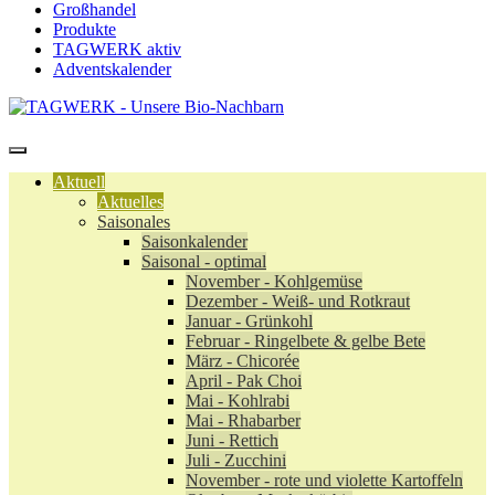
Großhandel
Produkte
TAGWERK aktiv
Adventskalender
Aktuell
Aktuelles
Saisonales
Saisonkalender
Saisonal - optimal
November - Kohlgemüse
Dezember - Weiß- und Rotkraut
Januar - Grünkohl
Februar - Ringelbete & gelbe Bete
März - Chicorée
April - Pak Choi
Mai - Kohlrabi
Mai - Rhabarber
Juni - Rettich
Juli - Zucchini
November - rote und violette Kartoffeln