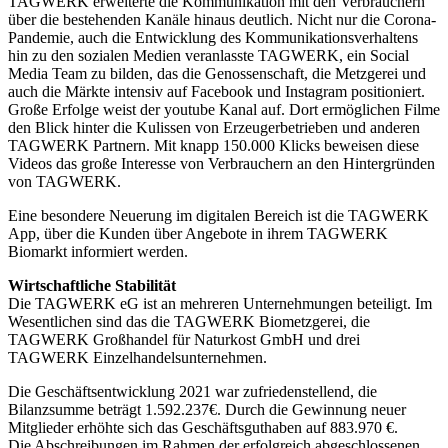
TAGWERK erweiterte die Kommunikation mit den Verbrauchern
über die bestehenden Kanäle hinaus deutlich. Nicht nur die Corona-
Pandemie, auch die Entwicklung des Kommunikationsverhaltens
hin zu den sozialen Medien veranlasste TAGWERK, ein Social
Media Team zu bilden, das die Genossenschaft, die Metzgerei und
auch die Märkte intensiv auf Facebook und Instagram positioniert.
Große Erfolge weist der youtube Kanal auf. Dort ermöglichen Filme
den Blick hinter die Kulissen von Erzeugerbetrieben und anderen
TAGWERK Partnern. Mit knapp 150.000 Klicks beweisen diese
Videos das große Interesse von Verbrauchern an den Hintergründen
von TAGWERK.
Eine besondere Neuerung im digitalen Bereich ist die TAGWERK
App, über die Kunden über Angebote in ihrem TAGWERK
Biomarkt informiert werden.
Wirtschaftliche Stabilität
Die TAGWERK eG ist an mehreren Unternehmungen beteiligt. Im
Wesentlichen sind das die TAGWERK Biometzgerei, die
TAGWERK Großhandel für Naturkost GmbH und drei
TAGWERK Einzelhandelsunternehmen.
Die Geschäftsentwicklung 2021 war zufriedenstellend, die
Bilanzsumme beträgt 1.592.237€. Durch die Gewinnung neuer
Mitglieder erhöhte sich das Geschäftsguthaben auf 883.970 €.
Die Abschreibungen im Rahmen der erfolgreich abgeschlossenen