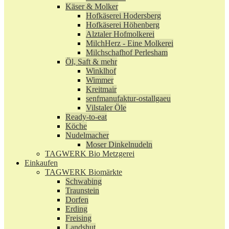
Käser & Molker
Hofkäserei Hodersberg
Hofkäserei Höhenberg
Alztaler Hofmolkerei
MilchHerz - Eine Molkerei
Milchschafhof Perlesham
Öl, Saft & mehr
Winklhof
Wimmer
Kreitmair
senfmanufaktur-ostallgaeu
Vilstaler Öle
Ready-to-eat
Köche
Nudelmacher
Moser Dinkelnudeln
TAGWERK Bio Metzgerei
Einkaufen
TAGWERK Biomärkte
Schwabing
Traunstein
Dorfen
Erding
Freising
Landshut