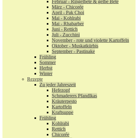
Februar - Ringelbete & gelbe Bete
März - Chicorée
April - Pak Choi
Mai - Kohlrabi
Mai - Rhabarber
Juni - Rettich
Juli - Zucchini
November - rote und violette Kartoffeln
Oktober - Muskatkürbis
September - Pastinake
Frühling
Sommer
Herbst
Winter
Rezepte
Zu jeder Jahreszeit
Hefezopf
Schmaderers Pfandlkas
Kräuterpesto
Kartoffeln
Kraftsuppe
Frühling
Kohlrabi
Rettich
Chicorée