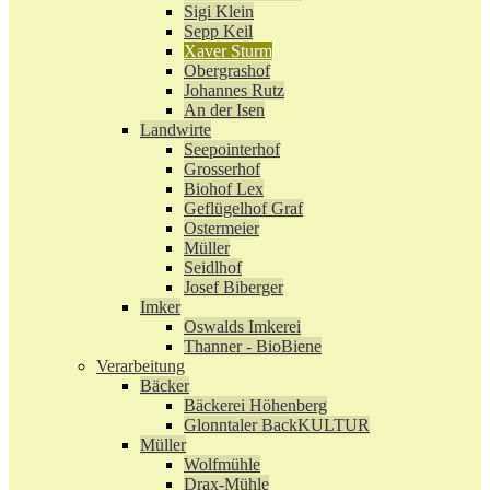
Sigi Klein
Sepp Keil
Xaver Sturm
Obergrashof
Johannes Rutz
An der Isen
Landwirte
Seepointerhof
Grosserhof
Biohof Lex
Geflügelhof Graf
Ostermeier
Müller
Seidlhof
Josef Biberger
Imker
Oswalds Imkerei
Thanner - BioBiene
Verarbeitung
Bäcker
Bäckerei Höhenberg
Glonntaler BackKULTUR
Müller
Wolfmühle
Drax-Mühle