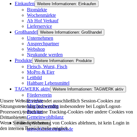
Einkaufen
Weitere Informationen: Einkaufen
Biomärkte
Wochenmärkte
Ab Hof Verkauf
Lieferservice
Großhandel
Weitere Informationen: Großhandel
Unternehmen
Ansprechpartner
Webshop
Neukunde werden
Produkte
Weitere Informationen: Produkte
Fleisch, Wurst, Fisch
MoPro & Eier
Leitbild
Haltbare Lebensmittel
TAGWERK aktiv
Weitere Informationen: TAGWERK aktiv
Förderverein
Projekte
Unsere Website verwendet ausschließlich Session-Cookies zur
Mitglied werden
Sitzungssteuerung (notwendig insbesondere bei Login/Logout-
Pioniere
Prozessen), jedoch keine Tracking-Cookies oder andere Cookies von
Gemeinwohlbilanz
Drittanbietern.
Wenn Sie die Speicherung von Cookies ablehnen, ist kein Login in
Weitere Websites
den internen Bereich mehr möglich.
tagwerkbiometzgerei.de