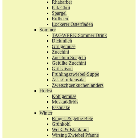
Rhabarber
Pak Choi
Spargel
Erdbeere
Lockerer Osterfladen
Sommer
TAGWERK Sommer Drink
Dickmilch
Grillgemüse
Zucchini
Zucchini Spagetti
Gefüllte Zucchini
Grillsaison
Frühlingszwiebel-Suppe
Asia-Gurkensalat
Zwetschgenkuchen anders
Herbst
Kohlgemüse
Muskatkürbis
Pastinake
Winter
Ringel- & gelbe Bete
Grünkohl
Weiß- & Blaukraut
Wirsing Zwiebel Pfanne