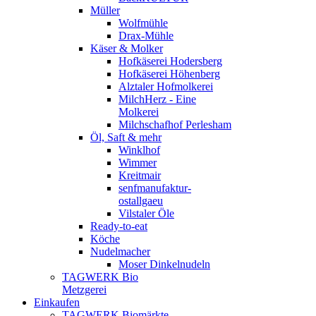
Müller
Wolfmühle
Drax-Mühle
Käser & Molker
Hofkäserei Hodersberg
Hofkäserei Höhenberg
Alztaler Hofmolkerei
MilchHerz - Eine
Molkerei
Milchschafhof Perlesham
Öl, Saft & mehr
Winklhof
Wimmer
Kreitmair
senfmanufaktur-
ostallgaeu
Vilstaler Öle
Ready-to-eat
Köche
Nudelmacher
Moser Dinkelnudeln
TAGWERK Bio
Metzgerei
Einkaufen
TAGWERK Biomärkte