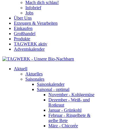
Mach dich schlau!
Infobrief
Jobs
Über Uns
Erzeugen & Verarbeiten
Einkaufen
Großhandel
Produkte
TAGWERK aktiv
Adventskalender
Aktuell
Aktuelles
Saisonales
Saisonkalender
Saisonal - optimal
November - Kohlgemüse
Dezember - Weiß- und
Rotkraut
Januar - Grünkohl
Februar - Ringelbete &
gelbe Bete
März - Chicorée