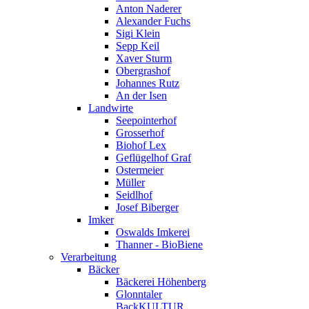
Anton Naderer
Alexander Fuchs
Sigi Klein
Sepp Keil
Xaver Sturm
Obergrashof
Johannes Rutz
An der Isen
Landwirte
Seepointerhof
Grosserhof
Biohof Lex
Geflügelhof Graf
Ostermeier
Müller
Seidlhof
Josef Biberger
Imker
Oswalds Imkerei
Thanner - BioBiene
Verarbeitung
Bäcker
Bäckerei Höhenberg
Glonntaler
BackKULTUR