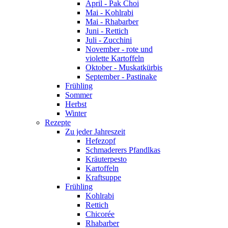
April - Pak Choi
Mai - Kohlrabi
Mai - Rhabarber
Juni - Rettich
Juli - Zucchini
November - rote und
violette Kartoffeln
Oktober - Muskatkürbis
September - Pastinake
Frühling
Sommer
Herbst
Winter
Rezepte
Zu jeder Jahreszeit
Hefezopf
Schmaderers Pfandlkas
Kräuterpesto
Kartoffeln
Kraftsuppe
Frühling
Kohlrabi
Rettich
Chicorée
Rhabarber