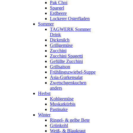
Pak Choi
Spargel
Erdbeere
Lockerer Osterfladen
Sommer
TAGWERK Sommer
Drink
Dickmilch
Grillgemüse
Zucchini
Zucchini Spagetti
Gefüllte Zucchini
Grillsaison
Frühlingszwiebel-Suppe
Asia-Gurkensalat
Zwetschgenkuchen
anders
Herbst
Kohlgemüse
Muskatkürbis
Pastinake
Winter
Ringel- & gelbe Bete
Grünkohl
Weiß- & Blaukraut