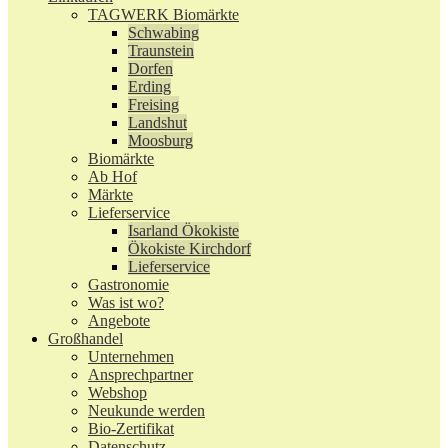
TAGWERK Biomärkte
Schwabing
Traunstein
Dorfen
Erding
Freising
Landshut
Moosburg
Biomärkte
Ab Hof
Märkte
Lieferservice
Isarland Ökokiste
Ökokiste Kirchdorf
Lieferservice
Gastronomie
Was ist wo?
Angebote
Großhandel
Unternehmen
Ansprechpartner
Webshop
Neukunde werden
Bio-Zertifikat
Datenschutz