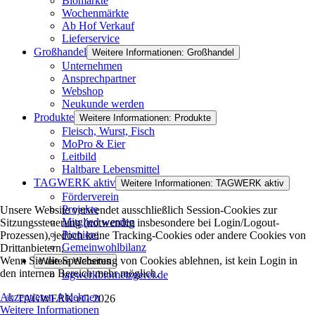
Biomärkte
Wochenmärkte
Ab Hof Verkauf
Lieferservice
Großhandel
Weitere Informationen: Großhandel
Unternehmen
Ansprechpartner
Webshop
Neukunde werden
Produkte
Weitere Informationen: Produkte
Fleisch, Wurst, Fisch
MoPro & Eier
Leitbild
Haltbare Lebensmittel
TAGWERK aktiv
Weitere Informationen: TAGWERK aktiv
Förderverein
Projekte
Unsere Website verwendet ausschließlich Session-Cookies zur
Mitglied werden
Sitzungssteuerung (notwendig insbesondere bei Login/Logout-
Pioniere
Prozessen), jedoch keine Tracking-Cookies oder andere Cookies von
Gemeinwohlbilanz
Drittanbietern.
Wenn Sie die Speicherung von Cookies ablehnen, ist kein Login in
Weitere Websites
den internen Bereich mehr möglich.
tagwerkbiometzgerei.de
Akzeptieren
Ablehnen
© TAGWERK eG 2026
Weitere Informationen