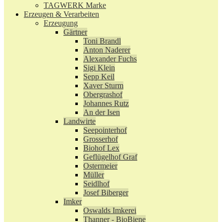
TAGWERK Marke
Erzeugen & Verarbeiten
Erzeugung
Gärtner
Toni Brandl
Anton Naderer
Alexander Fuchs
Sigi Klein
Sepp Keil
Xaver Sturm
Obergrashof
Johannes Rutz
An der Isen
Landwirte
Seepointerhof
Grosserhof
Biohof Lex
Geflügelhof Graf
Ostermeier
Müller
Seidlhof
Josef Biberger
Imker
Oswalds Imkerei
Thanner - BioBiene