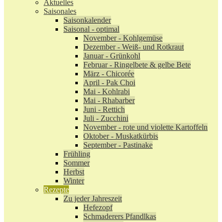
Aktuelles
Saisonales
Saisonkalender
Saisonal - optimal
November - Kohlgemüse
Dezember - Weiß- und Rotkraut
Januar - Grünkohl
Februar - Ringelbete & gelbe Bete
März - Chicorée
April - Pak Choi
Mai - Kohlrabi
Mai - Rhabarber
Juni - Rettich
Juli - Zucchini
November - rote und violette Kartoffeln
Oktober - Muskatkürbis
September - Pastinake
Frühling
Sommer
Herbst
Winter
Rezepte
Zu jeder Jahreszeit
Hefezopf
Schmaderers Pfandlkas