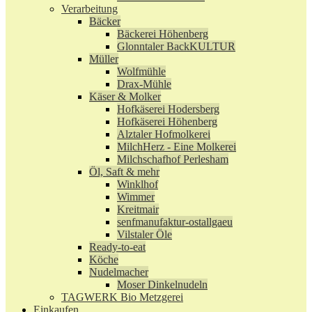
Verarbeitung
Bäcker
Bäckerei Höhenberg
Glonntaler BackKULTUR
Müller
Wolfmühle
Drax-Mühle
Käser & Molker
Hofkäserei Hodersberg
Hofkäserei Höhenberg
Alztaler Hofmolkerei
MilchHerz - Eine Molkerei
Milchschafhof Perlesham
Öl, Saft & mehr
Winklhof
Wimmer
Kreitmair
senfmanufaktur-ostallgaeu
Vilstaler Öle
Ready-to-eat
Köche
Nudelmacher
Moser Dinkelnudeln
TAGWERK Bio Metzgerei
Einkaufen