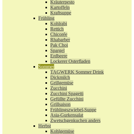
Kräuterpesto
Kartoffeln
Kraftsuppe
Frühling
Kohlrabi
Rettich
Chicorée
Rhabarber
Pak Choi
Spargel
Erdbeere
Lockerer Osterfladen
Sommer
TAGWERK Sommer Drink
Dickmilch
Grillgemüse
Zucchini
Zucchini Spagetti
Gefüllte Zucchini
Grillsaison
Frühlingszwiebel-Suppe
Asia-Gurkensalat
Zwetschgenkuchen anders
Herbst
Kohlgemüse