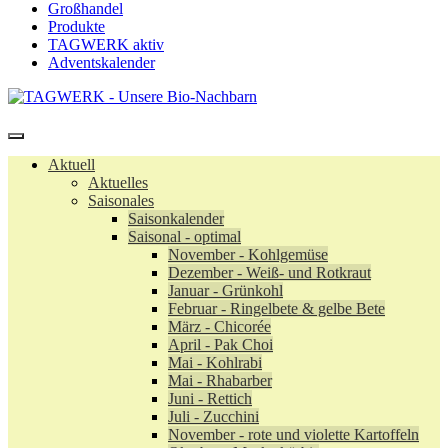
Großhandel
Produkte
TAGWERK aktiv
Adventskalender
Aktuell
Aktuelles
Saisonales
Saisonkalender
Saisonal - optimal
November - Kohlgemüse
Dezember - Weiß- und Rotkraut
Januar - Grünkohl
Februar - Ringelbete & gelbe Bete
März - Chicorée
April - Pak Choi
Mai - Kohlrabi
Mai - Rhabarber
Juni - Rettich
Juli - Zucchini
November - rote und violette Kartoffeln