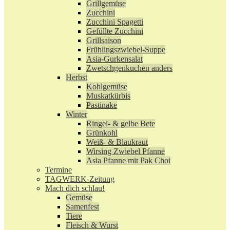
Grillgemüse
Zucchini
Zucchini Spagetti
Gefüllte Zucchini
Grillsaison
Frühlingszwiebel-Suppe
Asia-Gurkensalat
Zwetschgenkuchen anders
Herbst
Kohlgemüse
Muskatkürbis
Pastinake
Winter
Ringel- & gelbe Bete
Grünkohl
Weiß- & Blaukraut
Wirsing Zwiebel Pfanne
Asia Pfanne mit Pak Choi
Termine
TAGWERK-Zeitung
Mach dich schlau!
Gemüse
Samenfest
Tiere
Fleisch & Wurst