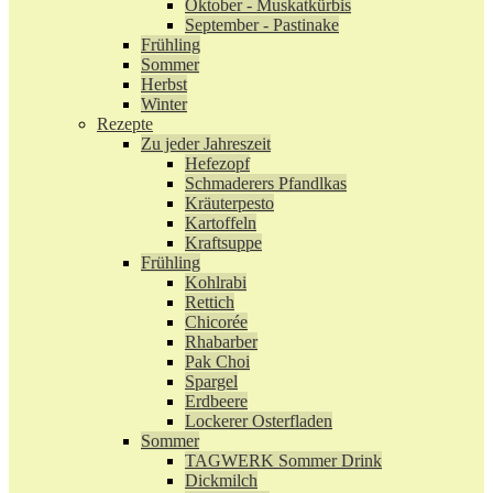
Oktober - Muskatkürbis
September - Pastinake
Frühling
Sommer
Herbst
Winter
Rezepte
Zu jeder Jahreszeit
Hefezopf
Schmaderers Pfandlkas
Kräuterpesto
Kartoffeln
Kraftsuppe
Frühling
Kohlrabi
Rettich
Chicorée
Rhabarber
Pak Choi
Spargel
Erdbeere
Lockerer Osterfladen
Sommer
TAGWERK Sommer Drink
Dickmilch