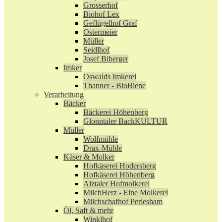
Grosserhof
Biohof Lex
Geflügelhof Graf
Ostermeier
Müller
Seidlhof
Josef Biberger
Imker
Oswalds Imkerei
Thanner - BioBiene
Verarbeitung
Bäcker
Bäckerei Höhenberg
Glonntaler BackKULTUR
Müller
Wolfmühle
Drax-Mühle
Käser & Molker
Hofkäserei Hodersberg
Hofkäserei Höhenberg
Alztaler Hofmolkerei
MilchHerz - Eine Molkerei
Milchschafhof Perlesham
Öl, Saft & mehr
Winklhof