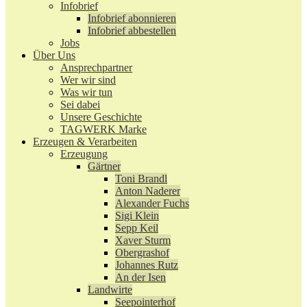
Infobrief
Infobrief abonnieren
Infobrief abbestellen
Jobs
Über Uns
Ansprechpartner
Wer wir sind
Was wir tun
Sei dabei
Unsere Geschichte
TAGWERK Marke
Erzeugen & Verarbeiten
Erzeugung
Gärtner
Toni Brandl
Anton Naderer
Alexander Fuchs
Sigi Klein
Sepp Keil
Xaver Sturm
Obergrashof
Johannes Rutz
An der Isen
Landwirte
Seepointerhof