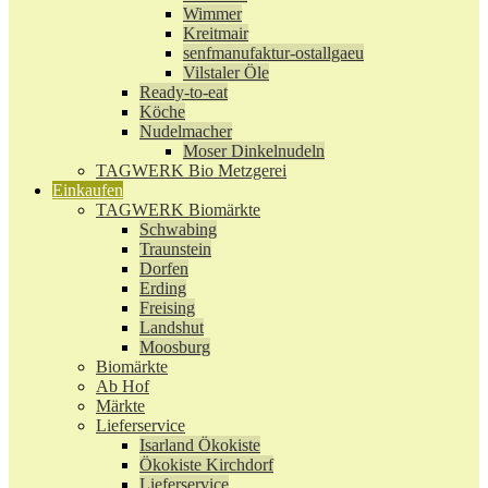
Wimmer
Kreitmair
senfmanufaktur-ostallgaeu
Vilstaler Öle
Ready-to-eat
Köche
Nudelmacher
Moser Dinkelnudeln
TAGWERK Bio Metzgerei
Einkaufen
TAGWERK Biomärkte
Schwabing
Traunstein
Dorfen
Erding
Freising
Landshut
Moosburg
Biomärkte
Ab Hof
Märkte
Lieferservice
Isarland Ökokiste
Ökokiste Kirchdorf
Lieferservice