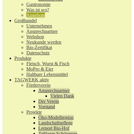
Gastronomie
Was ist wo?
Angebote
Großhandel
Unternehmen
Ansprechpartner
Webshop
Neukunde werden
Bio-Zertifikat
Datenschutz
Produkte
Fleisch, Wurst & Fisch
MoPro & Eier
Haltbare Lebensmittel
TAGWERK aktiv
Förderverein
Ansprechpartner
Vielen Dank
Der Verein
Vorstand
Projekte
Öko-Modellregion
Landschaftspflege
Lernort Bio-Hof
Zeltlager Schönegge