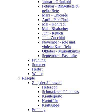
Januar - Grünkohl
Februar - Ringelbete &
gelbe Bete
März - Chicorée
April - Pak Choi
Mai - Kohlrabi
Mai - Rhabarber
Juni - Rettich
Juli - Zucchini
November - rote und
violette Kartoffeln
Oktober - Muskatkürbis
September - Pastinake
Frühling
Sommer
Herbst
Winter
Rezepte
Zu jeder Jahreszeit
Hefezopf
Schmaderers Pfandlkas
Kräuterpesto
Kartoffeln
Kraftsuppe
Frühling