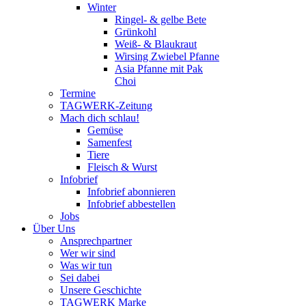
Winter
Ringel- & gelbe Bete
Grünkohl
Weiß- & Blaukraut
Wirsing Zwiebel Pfanne
Asia Pfanne mit Pak
Choi
Termine
TAGWERK-Zeitung
Mach dich schlau!
Gemüse
Samenfest
Tiere
Fleisch & Wurst
Infobrief
Infobrief abonnieren
Infobrief abbestellen
Jobs
Über Uns
Ansprechpartner
Wer wir sind
Was wir tun
Sei dabei
Unsere Geschichte
TAGWERK Marke