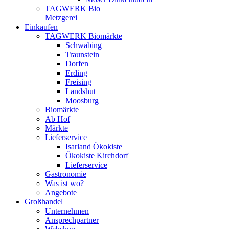
TAGWERK Bio
Metzgerei
Einkaufen
TAGWERK Biomärkte
Schwabing
Traunstein
Dorfen
Erding
Freising
Landshut
Moosburg
Biomärkte
Ab Hof
Märkte
Lieferservice
Isarland Ökokiste
Ökokiste Kirchdorf
Lieferservice
Gastronomie
Was ist wo?
Angebote
Großhandel
Unternehmen
Ansprechpartner