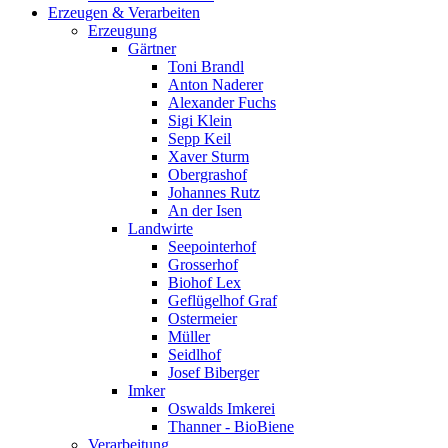
Erzeugen & Verarbeiten
Erzeugung
Gärtner
Toni Brandl
Anton Naderer
Alexander Fuchs
Sigi Klein
Sepp Keil
Xaver Sturm
Obergrashof
Johannes Rutz
An der Isen
Landwirte
Seepointerhof
Grosserhof
Biohof Lex
Geflügelhof Graf
Ostermeier
Müller
Seidlhof
Josef Biberger
Imker
Oswalds Imkerei
Thanner - BioBiene
Verarbeitung