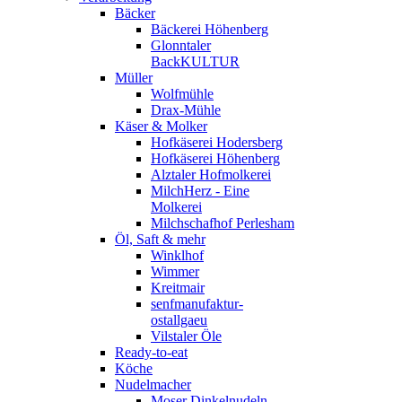
Bäcker
Bäckerei Höhenberg
Glonntaler
BackKULTUR
Müller
Wolfmühle
Drax-Mühle
Käser & Molker
Hofkäserei Hodersberg
Hofkäserei Höhenberg
Alztaler Hofmolkerei
MilchHerz - Eine
Molkerei
Milchschafhof Perlesham
Öl, Saft & mehr
Winklhof
Wimmer
Kreitmair
senfmanufaktur-
ostallgaeu
Vilstaler Öle
Ready-to-eat
Köche
Nudelmacher
Moser Dinkelnudeln