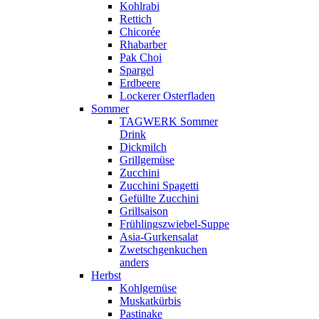
Kohlrabi
Rettich
Chicorée
Rhabarber
Pak Choi
Spargel
Erdbeere
Lockerer Osterfladen
Sommer
TAGWERK Sommer
Drink
Dickmilch
Grillgemüse
Zucchini
Zucchini Spagetti
Gefüllte Zucchini
Grillsaison
Frühlingszwiebel-Suppe
Asia-Gurkensalat
Zwetschgenkuchen
anders
Herbst
Kohlgemüse
Muskatkürbis
Pastinake