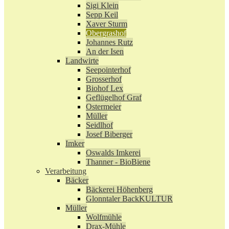
Sigi Klein
Sepp Keil
Xaver Sturm
Obergrashof
Johannes Rutz
An der Isen
Landwirte
Seepointerhof
Grosserhof
Biohof Lex
Geflügelhof Graf
Ostermeier
Müller
Seidlhof
Josef Biberger
Imker
Oswalds Imkerei
Thanner - BioBiene
Verarbeitung
Bäcker
Bäckerei Höhenberg
Glonntaler BackKULTUR
Müller
Wolfmühle
Drax-Mühle