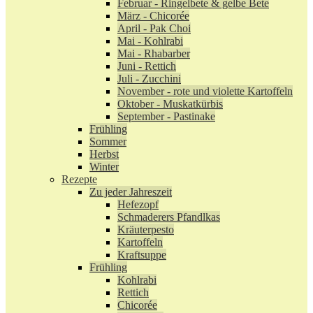
Februar - Ringelbete & gelbe Bete
März - Chicorée
April - Pak Choi
Mai - Kohlrabi
Mai - Rhabarber
Juni - Rettich
Juli - Zucchini
November - rote und violette Kartoffeln
Oktober - Muskatkürbis
September - Pastinake
Frühling
Sommer
Herbst
Winter
Rezepte
Zu jeder Jahreszeit
Hefezopf
Schmaderers Pfandlkas
Kräuterpesto
Kartoffeln
Kraftsuppe
Frühling
Kohlrabi
Rettich
Chicorée