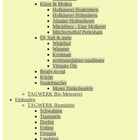
Käser & Molker
Hofkäserei Hodersberg
Hofkäserei Höhenberg
Alztaler Hofmolkerei
MilchHerz - Eine Molkerei
Milchschafhof Perlesham
Öl, Saft & mehr
Winklhof
Wimmer
Kreitmair
senfmanufaktur-ostallgaeu
Vilstaler Öle
Ready-to-eat
Köche
Nudelmacher
Moser Dinkelnudeln
TAGWERK Bio Metzgerei
Einkaufen
TAGWERK Biomärkte
Schwabing
Traunstein
Dorfen
Erding
Freising
Landshut