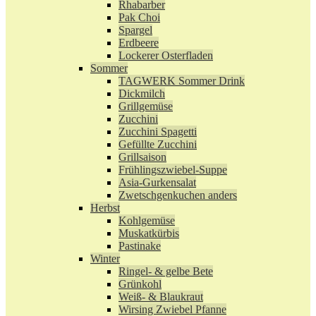
Rhabarber
Pak Choi
Spargel
Erdbeere
Lockerer Osterfladen
Sommer
TAGWERK Sommer Drink
Dickmilch
Grillgemüse
Zucchini
Zucchini Spagetti
Gefüllte Zucchini
Grillsaison
Frühlingszwiebel-Suppe
Asia-Gurkensalat
Zwetschgenkuchen anders
Herbst
Kohlgemüse
Muskatkürbis
Pastinake
Winter
Ringel- & gelbe Bete
Grünkohl
Weiß- & Blaukraut
Wirsing Zwiebel Pfanne