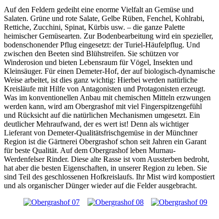
Auf den Feldern gedeiht eine enorme Vielfalt an Gemüse und
Salaten. Grüne und rote Salate, Gelbe Rüben, Fenchel, Kohlrabi,
Rettiche, Zucchini, Spinat, Kürbis usw. – die ganze Palette
heimischer Gemüsearten. Zur Bodenbearbeitung wird ein spezieller,
bodenschonender Pflug eingesetzt: der Turiel-Häufelpflug. Und
zwischen den Beeten sind Blühstreifen. Sie schützen vor
Winderosion und bieten Lebensraum für Vögel, Insekten und
Kleinsäuger. Für einen Demeter-Hof, der auf biologisch-dynamische
Weise arbeitet, ist dies ganz wichtig: Hierbei werden natürliche
Kreisläufe mit Hilfe von Antagonisten und Protagonisten erzeugt.
Was im konventionellen Anbau mit chemischen Mitteln erzwungen
werden kann, wird am Obergrashof mit viel Fingerspitzengefühl
und Rücksicht auf die natürlichen Mechanismen umgesetzt. Ein
deutlicher Mehraufwand, der es wert ist! Denn als wichtiger
Lieferant von Demeter-Qualitätsfrischgemüse in der Münchner
Region ist die Gärtnerei Obergrashof schon seit Jahren ein Garant
für beste Qualität. Auf dem Obergrashof leben Murnau-
Werdenfelser Rinder. Diese alte Rasse ist vom Aussterben bedroht,
hat aber die besten Eigenschaften, in unserer Region zu leben. Sie
sind Teil des geschlossenen Hofkreislaufs. Ihr Mist wird kompostiert
und als organischer Dünger wieder auf die Felder ausgebracht.