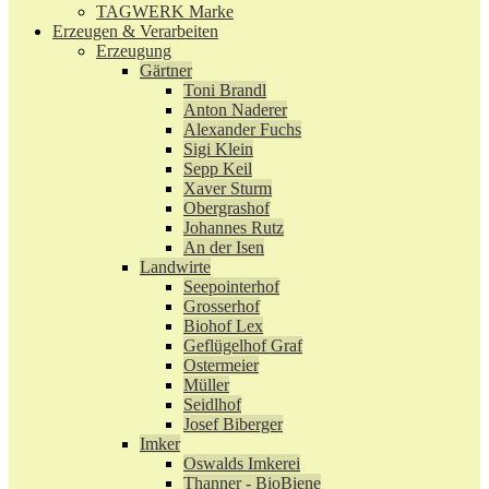
TAGWERK Marke
Erzeugen & Verarbeiten
Erzeugung
Gärtner
Toni Brandl
Anton Naderer
Alexander Fuchs
Sigi Klein
Sepp Keil
Xaver Sturm
Obergrashof
Johannes Rutz
An der Isen
Landwirte
Seepointerhof
Grosserhof
Biohof Lex
Geflügelhof Graf
Ostermeier
Müller
Seidlhof
Josef Biberger
Imker
Oswalds Imkerei
Thanner - BioBiene