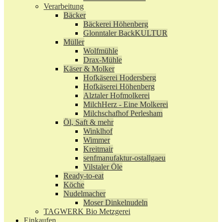
Verarbeitung
Bäcker
Bäckerei Höhenberg
Glonntaler BackKULTUR
Müller
Wolfmühle
Drax-Mühle
Käser & Molker
Hofkäserei Hodersberg
Hofkäserei Höhenberg
Alztaler Hofmolkerei
MilchHerz - Eine Molkerei
Milchschafhof Perlesham
Öl, Saft & mehr
Winklhof
Wimmer
Kreitmair
senfmanufaktur-ostallgaeu
Vilstaler Öle
Ready-to-eat
Köche
Nudelmacher
Moser Dinkelnudeln
TAGWERK Bio Metzgerei
Einkaufen