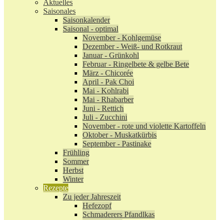
Aktuelles
Saisonales
Saisonkalender
Saisonal - optimal
November - Kohlgemüse
Dezember - Weiß- und Rotkraut
Januar - Grünkohl
Februar - Ringelbete & gelbe Bete
März - Chicorée
April - Pak Choi
Mai - Kohlrabi
Mai - Rhabarber
Juni - Rettich
Juli - Zucchini
November - rote und violette Kartoffeln
Oktober - Muskatkürbis
September - Pastinake
Frühling
Sommer
Herbst
Winter
Rezepte
Zu jeder Jahreszeit
Hefezopf
Schmaderers Pfandlkas