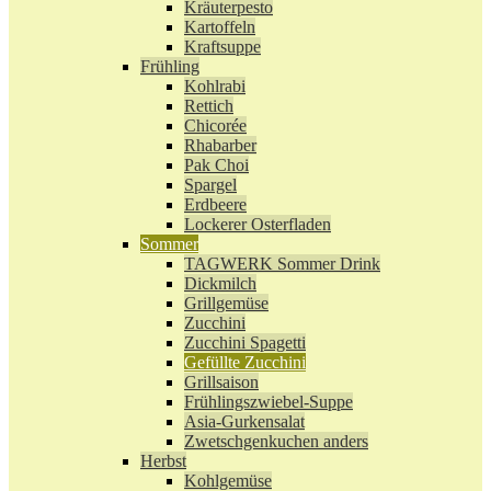
Kräuterpesto
Kartoffeln
Kraftsuppe
Frühling
Kohlrabi
Rettich
Chicorée
Rhabarber
Pak Choi
Spargel
Erdbeere
Lockerer Osterfladen
Sommer
TAGWERK Sommer Drink
Dickmilch
Grillgemüse
Zucchini
Zucchini Spagetti
Gefüllte Zucchini
Grillsaison
Frühlingszwiebel-Suppe
Asia-Gurkensalat
Zwetschgenkuchen anders
Herbst
Kohlgemüse