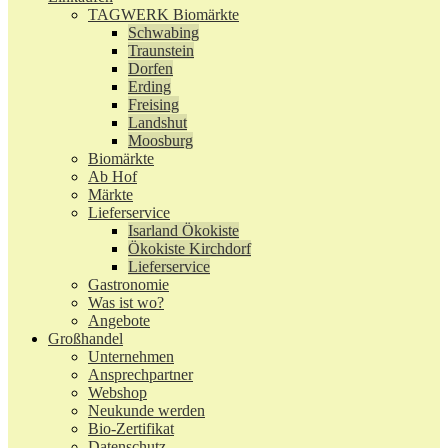
TAGWERK Biomärkte
Schwabing
Traunstein
Dorfen
Erding
Freising
Landshut
Moosburg
Biomärkte
Ab Hof
Märkte
Lieferservice
Isarland Ökokiste
Ökokiste Kirchdorf
Lieferservice
Gastronomie
Was ist wo?
Angebote
Großhandel
Unternehmen
Ansprechpartner
Webshop
Neukunde werden
Bio-Zertifikat
Datenschutz