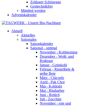
Zeltlager Schönegge
Gentechnikfrei
Mitglied werden
Adventskalender
Aktuell
Aktuelles
Saisonales
Saisonkalender
Saisonal - optimal
November - Kohlgemüse
Dezember - Weiß- und
Rotkraut
Januar - Grünkohl
Februar - Ringelbete &
gelbe Bete
März - Chicorée
April - Pak Choi
Mai - Kohlrabi
Mai - Rhabarber
Juni - Rettich
Juli - Zucchini
November - rote und