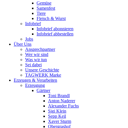
Gemüse
Samenfest
Tiere
Fleisch & Wurst
Infobrief
Infobrief abonnieren
Infobrief abbestellen
Jobs
Über Uns
Ansprechpartner
Wer wir sind
Was wir tun
Sei dabei
Unsere Geschichte
TAGWERK Marke
Erzeugen & Verarbeiten
Erzeugung
Gärtner
Toni Brandl
Anton Naderer
Alexander Fuchs
Sigi Klein
Sepp Keil
Xaver Sturm
Obergrashof