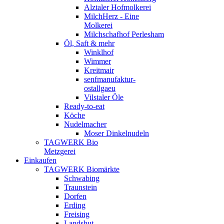
Alztaler Hofmolkerei
MilchHerz - Eine
Molkerei
Milchschafhof Perlesham
Öl, Saft & mehr
Winklhof
Wimmer
Kreitmair
senfmanufaktur-
ostallgaeu
Vilstaler Öle
Ready-to-eat
Köche
Nudelmacher
Moser Dinkelnudeln
TAGWERK Bio
Metzgerei
Einkaufen
TAGWERK Biomärkte
Schwabing
Traunstein
Dorfen
Erding
Freising
Landshut