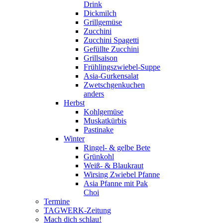
Drink
Dickmilch
Grillgemüse
Zucchini
Zucchini Spagetti
Gefüllte Zucchini
Grillsaison
Frühlingszwiebel-Suppe
Asia-Gurkensalat
Zwetschgenkuchen
anders
Herbst
Kohlgemüse
Muskatkürbis
Pastinake
Winter
Ringel- & gelbe Bete
Grünkohl
Weiß- & Blaukraut
Wirsing Zwiebel Pfanne
Asia Pfanne mit Pak
Choi
Termine
TAGWERK-Zeitung
Mach dich schlau!