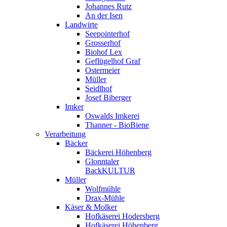
Johannes Rutz
An der Isen
Landwirte
Seepointerhof
Grosserhof
Biohof Lex
Geflügelhof Graf
Ostermeier
Müller
Seidlhof
Josef Biberger
Imker
Oswalds Imkerei
Thanner - BioBiene
Verarbeitung
Bäcker
Bäckerei Höhenberg
Glonntaler
BackKULTUR
Müller
Wolfmühle
Drax-Mühle
Käser & Molker
Hofkäserei Hodersberg
Hofkäserei Höhenberg