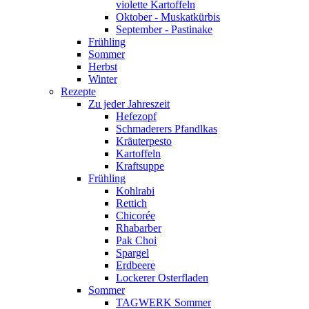
violette Kartoffeln
Oktober - Muskatkürbis
September - Pastinake
Frühling
Sommer
Herbst
Winter
Rezepte
Zu jeder Jahreszeit
Hefezopf
Schmaderers Pfandlkas
Kräuterpesto
Kartoffeln
Kraftsuppe
Frühling
Kohlrabi
Rettich
Chicorée
Rhabarber
Pak Choi
Spargel
Erdbeere
Lockerer Osterfladen
Sommer
TAGWERK Sommer