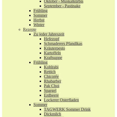
Oktober - Muskatkürbis
September - Pastinake
Frühling
Sommer
Herbst
Winter
Rezepte
Zu jeder Jahreszeit
Hefezopf
Schmaderers Pfandlkas
Kräuterpesto
Kartoffeln
Kraftsuppe
Frühling
Kohlrabi
Rettich
Chicorée
Rhabarber
Pak Choi
Spargel
Erdbeere
Lockerer Osterfladen
Sommer
TAGWERK Sommer Drink
Dickmilch