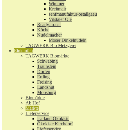
Wimmer
Kreitmair
senfmanufaktur-ostallgaeu
Vilstaler Öle
Ready-to-eat
Köche
Nudelmacher
Moser Dinkelnudeln
TAGWERK Bio Metzgerei
Einkaufen
TAGWERK Biomärkte
Schwabing
Traunstein
Dorfen
Erding
Freising
Landshut
Moosburg
Biomärkte
Ab Hof
Märkte
Lieferservice
Isarland Ökokiste
Ökokiste Kirchdorf
Lieferservice