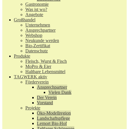
Gastronomie
Was ist wo?
Angebote
Großhandel
Unternehmen
Ansprechpartner
Webshop
Neukunde werden
Bio-Zertifikat
Datenschutz
Produkte
Fleisch, Wurst & Fisch
MoPro & Eier
Haltbare Lebensmittel
TAGWERK aktiv
Förderverein
Ansprechpartner
Vielen Dank
Der Verein
Vorstand
Projekte
Öko-Modellregion
Landschaftspflege
Lernort Bio-Hof
Zeltlager Schönegge