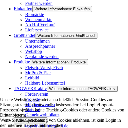
Partner werden
Einkaufen
Weitere Informationen: Einkaufen
Biomärkte
Wochenmärkte
Ab Hof Verkauf
Lieferservice
Großhandel
Weitere Informationen: Großhandel
Unternehmen
Ansprechpartner
Webshop
Neukunde werden
Produkte
Weitere Informationen: Produkte
Fleisch, Wurst, Fisch
MoPro & Eier
Leitbild
Haltbare Lebensmittel
TAGWERK aktiv
Weitere Informationen: TAGWERK aktiv
Förderverein
Projekte
Unsere Website verwendet ausschließlich Session-Cookies zur
Mitglied werden
Sitzungssteuerung (notwendig insbesondere bei Login/Logout-
Pioniere
Prozessen), jedoch keine Tracking-Cookies oder andere Cookies von
Gemeinwohlbilanz
Drittanbietern.
Wenn Sie die Speicherung von Cookies ablehnen, ist kein Login in
Weitere Websites
den internen Bereich mehr möglich.
tagwerkbiometzgerei.de