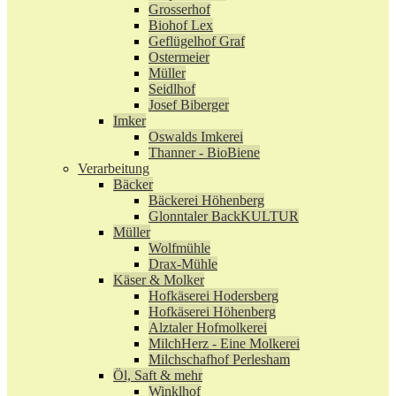
Grosserhof
Biohof Lex
Geflügelhof Graf
Ostermeier
Müller
Seidlhof
Josef Biberger
Imker
Oswalds Imkerei
Thanner - BioBiene
Verarbeitung
Bäcker
Bäckerei Höhenberg
Glonntaler BackKULTUR
Müller
Wolfmühle
Drax-Mühle
Käser & Molker
Hofkäserei Hodersberg
Hofkäserei Höhenberg
Alztaler Hofmolkerei
MilchHerz - Eine Molkerei
Milchschafhof Perlesham
Öl, Saft & mehr
Winklhof