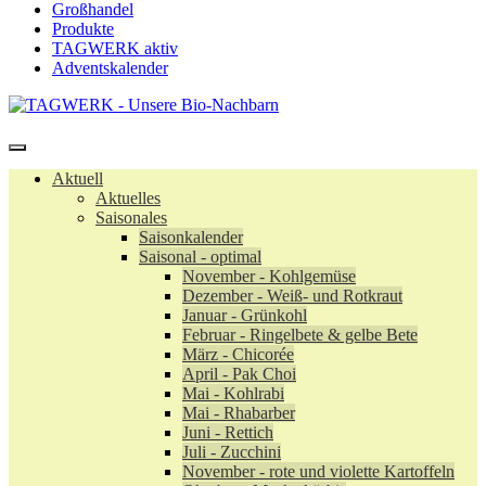
Großhandel
Produkte
TAGWERK aktiv
Adventskalender
Aktuell
Aktuelles
Saisonales
Saisonkalender
Saisonal - optimal
November - Kohlgemüse
Dezember - Weiß- und Rotkraut
Januar - Grünkohl
Februar - Ringelbete & gelbe Bete
März - Chicorée
April - Pak Choi
Mai - Kohlrabi
Mai - Rhabarber
Juni - Rettich
Juli - Zucchini
November - rote und violette Kartoffeln