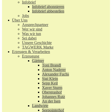
Infobrief
Infobrief abonnieren
Infobrief abbestellen
Jobs
Über Uns
Ansprechpartner
Wer wir sind
Was wir tun
Sei dabei
Unsere Geschichte
TAGWERK Marke
Erzeugen & Verarbeiten
Erzeugung
Gärtner
Toni Brandl
Anton Naderer
Alexander Fuchs
Sigi Klein
Sepp Keil
Xaver Sturm
Obergrashof
Johannes Rutz
An der Isen
Landwirte
Seepointerhof