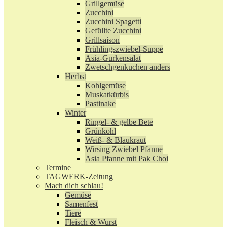
Grillgemüse
Zucchini
Zucchini Spagetti
Gefüllte Zucchini
Grillsaison
Frühlingszwiebel-Suppe
Asia-Gurkensalat
Zwetschgenkuchen anders
Herbst
Kohlgemüse
Muskatkürbis
Pastinake
Winter
Ringel- & gelbe Bete
Grünkohl
Weiß- & Blaukraut
Wirsing Zwiebel Pfanne
Asia Pfanne mit Pak Choi
Termine
TAGWERK-Zeitung
Mach dich schlau!
Gemüse
Samenfest
Tiere
Fleisch & Wurst