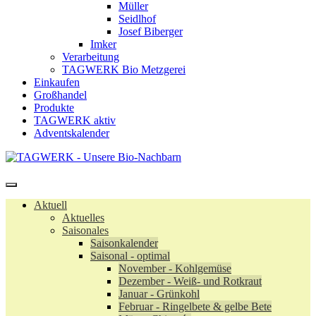
Müller
Seidlhof
Josef Biberger
Imker
Verarbeitung
TAGWERK Bio Metzgerei
Einkaufen
Großhandel
Produkte
TAGWERK aktiv
Adventskalender
Aktuell
Aktuelles
Saisonales
Saisonkalender
Saisonal - optimal
November - Kohlgemüse
Dezember - Weiß- und Rotkraut
Januar - Grünkohl
Februar - Ringelbete & gelbe Bete