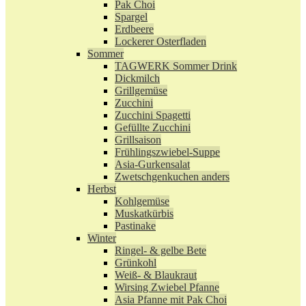
Pak Choi
Spargel
Erdbeere
Lockerer Osterfladen
Sommer
TAGWERK Sommer Drink
Dickmilch
Grillgemüse
Zucchini
Zucchini Spagetti
Gefüllte Zucchini
Grillsaison
Frühlingszwiebel-Suppe
Asia-Gurkensalat
Zwetschgenkuchen anders
Herbst
Kohlgemüse
Muskatkürbis
Pastinake
Winter
Ringel- & gelbe Bete
Grünkohl
Weiß- & Blaukraut
Wirsing Zwiebel Pfanne
Asia Pfanne mit Pak Choi