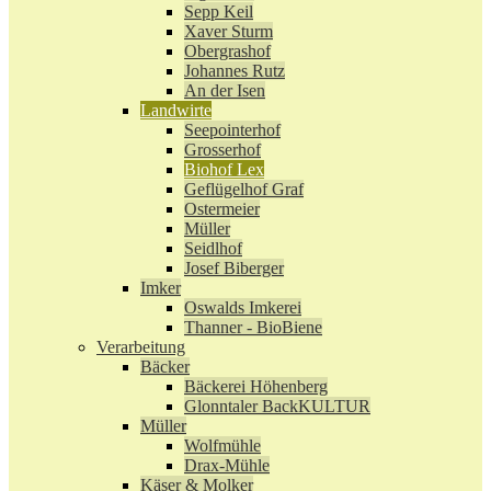
Sepp Keil
Xaver Sturm
Obergrashof
Johannes Rutz
An der Isen
Landwirte
Seepointerhof
Grosserhof
Biohof Lex
Geflügelhof Graf
Ostermeier
Müller
Seidlhof
Josef Biberger
Imker
Oswalds Imkerei
Thanner - BioBiene
Verarbeitung
Bäcker
Bäckerei Höhenberg
Glonntaler BackKULTUR
Müller
Wolfmühle
Drax-Mühle
Käser & Molker