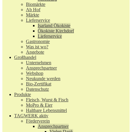
Biomärkte
Ab Hof
Märkte
Lieferservice
Isarland Ökokiste
Ökokiste Kirchdorf
Lieferservice
Gastronomie
Was ist wo?
Angebote
Großhandel
Unternehmen
Ansprechpartner
Webshop
Neukunde werden
Bio-Zertifikat
Datenschutz
Produkte
Fleisch, Wurst & Fisch
MoPro & Eier
Haltbare Lebensmittel
TAGWERK aktiv
Förderverein
Ansprechpartner
Vielen Dank