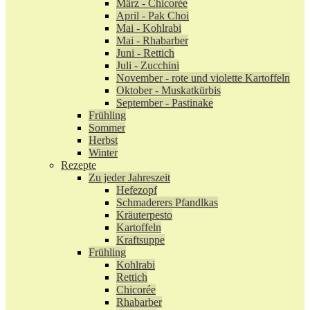
März - Chicorée
April - Pak Choi
Mai - Kohlrabi
Mai - Rhabarber
Juni - Rettich
Juli - Zucchini
November - rote und violette Kartoffeln
Oktober - Muskatkürbis
September - Pastinake
Frühling
Sommer
Herbst
Winter
Rezepte
Zu jeder Jahreszeit
Hefezopf
Schmaderers Pfandlkas
Kräuterpesto
Kartoffeln
Kraftsuppe
Frühling
Kohlrabi
Rettich
Chicorée
Rhabarber