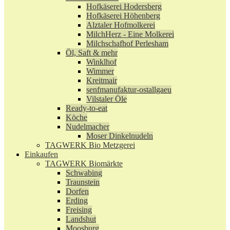
Hofkäserei Hodersberg
Hofkäserei Höhenberg
Alztaler Hofmolkerei
MilchHerz - Eine Molkerei
Milchschafhof Perlesham
Öl, Saft & mehr
Winklhof
Wimmer
Kreitmair
senfmanufaktur-ostallgaeu
Vilstaler Öle
Ready-to-eat
Köche
Nudelmacher
Moser Dinkelnudeln
TAGWERK Bio Metzgerei
Einkaufen
TAGWERK Biomärkte
Schwabing
Traunstein
Dorfen
Erding
Freising
Landshut
Moosburg