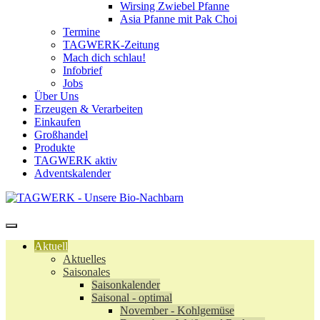
Wirsing Zwiebel Pfanne
Asia Pfanne mit Pak Choi
Termine
TAGWERK-Zeitung
Mach dich schlau!
Infobrief
Jobs
Über Uns
Erzeugen & Verarbeiten
Einkaufen
Großhandel
Produkte
TAGWERK aktiv
Adventskalender
Aktuell
Aktuelles
Saisonales
Saisonkalender
Saisonal - optimal
November - Kohlgemüse