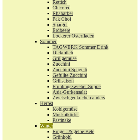
Rettich
Chicorée
Rhabarber
Pak Choi
Spargel
Erdbeere
Lockerer Osterfladen
Sommer
TAGWERK Sommer Drink
Dickmilch
Grillgemüse
Zucchini
Zucchini Spagetti
Gefüllte Zucchini
Grillsaison
Frühlingszwiebel-Suppe
Asia-Gurkensalat
Zwetschgenkuchen anders
Herbst
Kohlgemüse
Muskatkürbis
Pastinake
Winter
Ringel- & gelbe Bete
Grünkohl