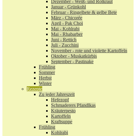
Dezember - Weiß- und Rotkraut
Januar - Grünkohl
Februar - Ringelbete & gelbe Bete
März - Chicorée
April - Pak Choi
Mai - Kohlrabi
Mai - Rhabarber
Juni - Rettich
Juli - Zucchini
November - rote und violette Kartoffeln
Oktober - Muskatkürbis
September - Pastinake
Frühling
Sommer
Herbst
Winter
Rezepte
Zu jeder Jahreszeit
Hefezopf
Schmaderers Pfandlkas
Kräuterpesto
Kartoffeln
Kraftsuppe
Frühling
Kohlrabi