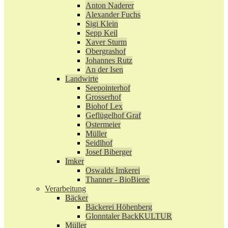
Anton Naderer
Alexander Fuchs
Sigi Klein
Sepp Keil
Xaver Sturm
Obergrashof
Johannes Rutz
An der Isen
Landwirte
Seepointerhof
Grosserhof
Biohof Lex
Geflügelhof Graf
Ostermeier
Müller
Seidlhof
Josef Biberger
Imker
Oswalds Imkerei
Thanner - BioBiene
Verarbeitung
Bäcker
Bäckerei Höhenberg
Glonntaler BackKULTUR
Müller