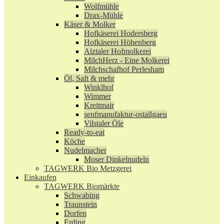
Wolfmühle
Drax-Mühle
Käser & Molker
Hofkäserei Hodersberg
Hofkäserei Höhenberg
Alztaler Hofmolkerei
MilchHerz - Eine Molkerei
Milchschafhof Perlesham
Öl, Saft & mehr
Winklhof
Wimmer
Kreitmair
senfmanufaktur-ostallgaeu
Vilstaler Öle
Ready-to-eat
Köche
Nudelmacher
Moser Dinkelnudeln
TAGWERK Bio Metzgerei
Einkaufen
TAGWERK Biomärkte
Schwabing
Traunstein
Dorfen
Erding