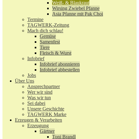
Weiß- & Blaukraut
Wirsing Zwiebel Pfanne
Asia Pfanne mit Pak Choi
Termine
TAGWERK-Zeitung
Mach dich schlau!
Gemüse
Samenfest
Tiere
Fleisch & Wurst
Infobrief
Infobrief abonnieren
Infobrief abbestellen
Jobs
Über Uns
Ansprechpartner
Wer wir sind
Was wir tun
Sei dabei
Unsere Geschichte
TAGWERK Marke
Erzeugen & Verarbeiten
Erzeugung
Gärtner
Toni Brandl