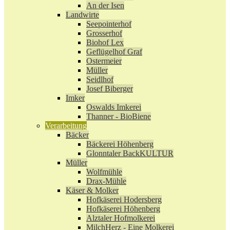
An der Isen
Landwirte
Seepointerhof
Grosserhof
Biohof Lex
Geflügelhof Graf
Ostermeier
Müller
Seidlhof
Josef Biberger
Imker
Oswalds Imkerei
Thanner - BioBiene
Verarbeitung
Bäcker
Bäckerei Höhenberg
Glonntaler BackKULTUR
Müller
Wolfmühle
Drax-Mühle
Käser & Molker
Hofkäserei Hodersberg
Hofkäserei Höhenberg
Alztaler Hofmolkerei
MilchHerz - Eine Molkerei