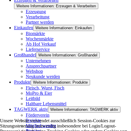
Erzeugen & Verarbeiten
Weitere Informationen: Erzeugen & Verarbeiten
Erzeugung
Verarbeitung
Partner werden
Einkaufen
Weitere Informationen: Einkaufen
Biomärkte
Wochenmärkte
Ab Hof Verkauf
Lieferservice
Großhandel
Weitere Informationen: Großhandel
Unternehmen
Ansprechpartner
Webshop
Neukunde werden
Produkte
Weitere Informationen: Produkte
Fleisch, Wurst, Fisch
MoPro & Eier
Leitbild
Haltbare Lebensmittel
TAGWERK aktiv
Weitere Informationen: TAGWERK aktiv
Förderverein
Projekte
Unsere Website verwendet ausschließlich Session-Cookies zur
Mitglied werden
Sitzungssteuerung (notwendig insbesondere bei Login/Logout-
Pioniere