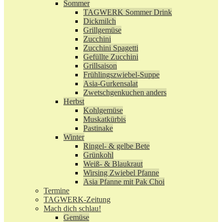
Sommer
TAGWERK Sommer Drink
Dickmilch
Grillgemüse
Zucchini
Zucchini Spagetti
Gefüllte Zucchini
Grillsaison
Frühlingszwiebel-Suppe
Asia-Gurkensalat
Zwetschgenkuchen anders
Herbst
Kohlgemüse
Muskatkürbis
Pastinake
Winter
Ringel- & gelbe Bete
Grünkohl
Weiß- & Blaukraut
Wirsing Zwiebel Pfanne
Asia Pfanne mit Pak Choi
Termine
TAGWERK-Zeitung
Mach dich schlau!
Gemüse