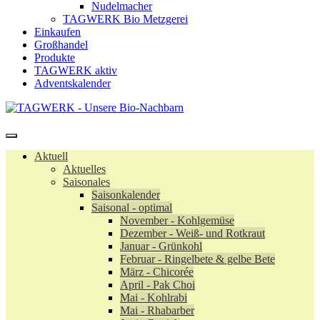
Nudelmacher
TAGWERK Bio Metzgerei
Einkaufen
Großhandel
Produkte
TAGWERK aktiv
Adventskalender
Aktuell
Aktuelles
Saisonales
Saisonkalender
Saisonal - optimal
November - Kohlgemüse
Dezember - Weiß- und Rotkraut
Januar - Grünkohl
Februar - Ringelbete & gelbe Bete
März - Chicorée
April - Pak Choi
Mai - Kohlrabi
Mai - Rhabarber