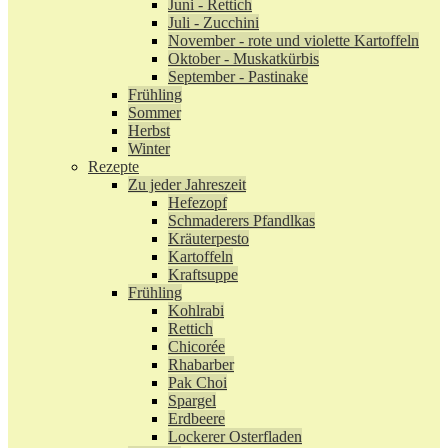
Juni - Rettich
Juli - Zucchini
November - rote und violette Kartoffeln
Oktober - Muskatkürbis
September - Pastinake
Frühling
Sommer
Herbst
Winter
Rezepte
Zu jeder Jahreszeit
Hefezopf
Schmaderers Pfandlkas
Kräuterpesto
Kartoffeln
Kraftsuppe
Frühling
Kohlrabi
Rettich
Chicorée
Rhabarber
Pak Choi
Spargel
Erdbeere
Lockerer Osterfladen