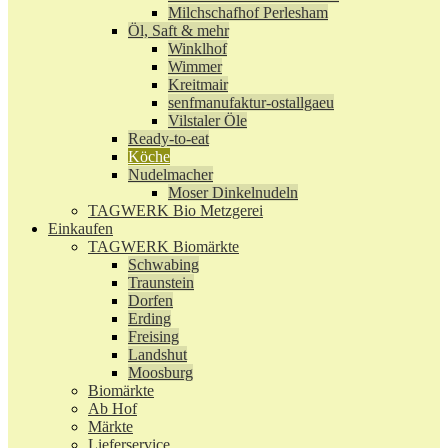
Milchschafhof Perlesham
Öl, Saft & mehr
Winklhof
Wimmer
Kreitmair
senfmanufaktur-ostallgaeu
Vilstaler Öle
Ready-to-eat
Köche
Nudelmacher
Moser Dinkelnudeln
TAGWERK Bio Metzgerei
Einkaufen
TAGWERK Biomärkte
Schwabing
Traunstein
Dorfen
Erding
Freising
Landshut
Moosburg
Biomärkte
Ab Hof
Märkte
Lieferservice