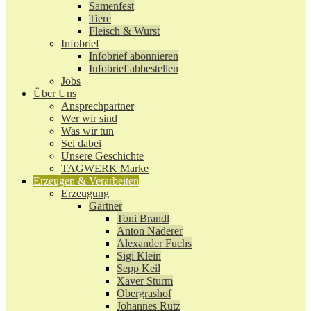
Samenfest
Tiere
Fleisch & Wurst
Infobrief
Infobrief abonnieren
Infobrief abbestellen
Jobs
Über Uns
Ansprechpartner
Wer wir sind
Was wir tun
Sei dabei
Unsere Geschichte
TAGWERK Marke
Erzeugen & Verarbeiten
Erzeugung
Gärtner
Toni Brandl
Anton Naderer
Alexander Fuchs
Sigi Klein
Sepp Keil
Xaver Sturm
Obergrashof
Johannes Rutz