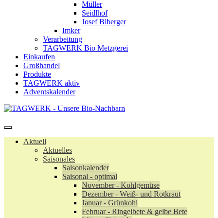
Müller
Seidlhof
Josef Biberger
Imker
Verarbeitung
TAGWERK Bio Metzgerei
Einkaufen
Großhandel
Produkte
TAGWERK aktiv
Adventskalender
Aktuell
Aktuelles
Saisonales
Saisonkalender
Saisonal - optimal
November - Kohlgemüse
Dezember - Weiß- und Rotkraut
Januar - Grünkohl
Februar - Ringelbete & gelbe Bete