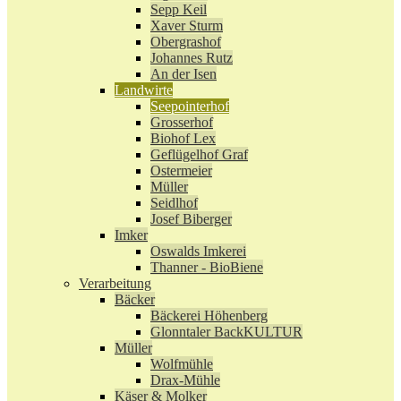
Sepp Keil
Xaver Sturm
Obergrashof
Johannes Rutz
An der Isen
Landwirte
Seepointerhof
Grosserhof
Biohof Lex
Geflügelhof Graf
Ostermeier
Müller
Seidlhof
Josef Biberger
Imker
Oswalds Imkerei
Thanner - BioBiene
Verarbeitung
Bäcker
Bäckerei Höhenberg
Glonntaler BackKULTUR
Müller
Wolfmühle
Drax-Mühle
Käser & Molker