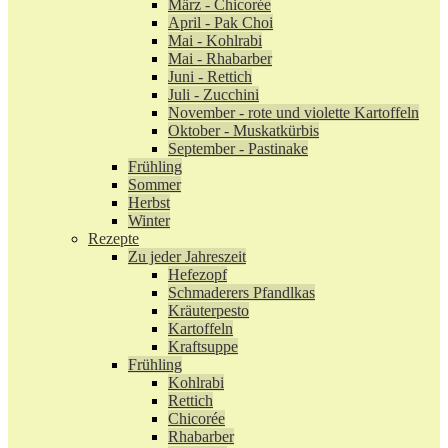
März - Chicorée
April - Pak Choi
Mai - Kohlrabi
Mai - Rhabarber
Juni - Rettich
Juli - Zucchini
November - rote und violette Kartoffeln
Oktober - Muskatkürbis
September - Pastinake
Frühling
Sommer
Herbst
Winter
Rezepte
Zu jeder Jahreszeit
Hefezopf
Schmaderers Pfandlkas
Kräuterpesto
Kartoffeln
Kraftsuppe
Frühling
Kohlrabi
Rettich
Chicorée
Rhabarber