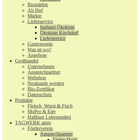
Biomärkte
Ab Hof
Märkte
Lieferservice
Isarland Ökokiste
Ökokiste Kirchdorf
Lieferservice
Gastronomie
Was ist wo?
Angebote
Großhandel
Unternehmen
Ansprechpartner
Webshop
Neukunde werden
Bio-Zertifikat
Datenschutz
Produkte
Fleisch, Wurst & Fisch
MoPro & Eier
Haltbare Lebensmittel
TAGWERK aktiv
Förderverein
Ansprechpartner
Vielen Dank