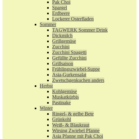
Pak Choi
Spargel
Erdbeere
Lockerer Osterfladen
Sommer
TAGWERK Sommer Drink
Dickmilch
Grillgemüse
Zucchini
Zucchini Spagetti
Gefüllte Zucchini
Grillsaison
Frühlingszwiebel-Suppe
Asia-Gurkensalat
Zwetschgenkuchen anders
Herbst
Kohlgemüse
Muskatkürbis
Pastinake
Winter
Ringel- & gelbe Bete
Grünkohl
Weiß- & Blaukraut
Wirsing Zwiebel Pfanne
Asia Pfanne mit Pak Choi