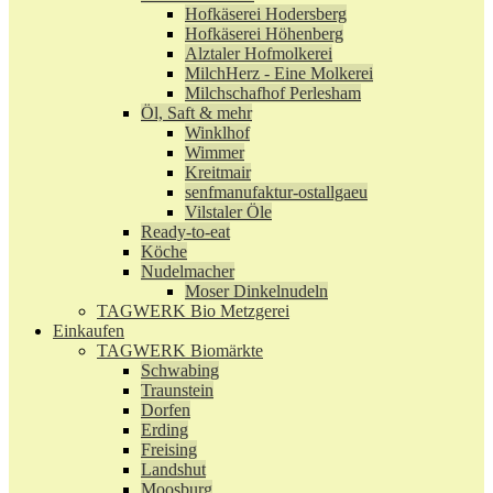
Hofkäserei Hodersberg
Hofkäserei Höhenberg
Alztaler Hofmolkerei
MilchHerz - Eine Molkerei
Milchschafhof Perlesham
Öl, Saft & mehr
Winklhof
Wimmer
Kreitmair
senfmanufaktur-ostallgaeu
Vilstaler Öle
Ready-to-eat
Köche
Nudelmacher
Moser Dinkelnudeln
TAGWERK Bio Metzgerei
Einkaufen
TAGWERK Biomärkte
Schwabing
Traunstein
Dorfen
Erding
Freising
Landshut
Moosburg