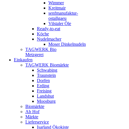
Wimmer
Kreitmair
senfmanufaktur-
ostallgaeu
Vilstaler Öle
Ready-to-eat
Köche
Nudelmacher
Moser Dinkelnudeln
TAGWERK Bio
Metzgerei
Einkaufen
TAGWERK Biomärkte
Schwabing
Traunstein
Dorfen
Erding
Freising
Landshut
Moosburg
Biomärkte
Ab Hof
Märkte
Lieferservice
Isarland Ökokiste