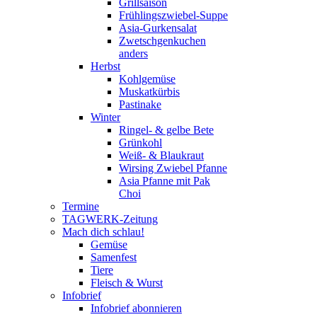
Grillsaison
Frühlingszwiebel-Suppe
Asia-Gurkensalat
Zwetschgenkuchen
anders
Herbst
Kohlgemüse
Muskatkürbis
Pastinake
Winter
Ringel- & gelbe Bete
Grünkohl
Weiß- & Blaukraut
Wirsing Zwiebel Pfanne
Asia Pfanne mit Pak
Choi
Termine
TAGWERK-Zeitung
Mach dich schlau!
Gemüse
Samenfest
Tiere
Fleisch & Wurst
Infobrief
Infobrief abonnieren