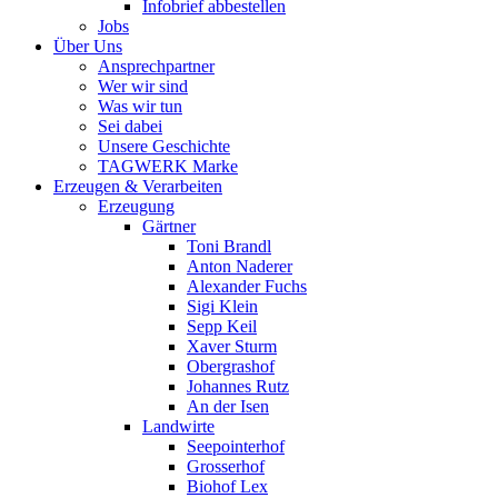
Infobrief abbestellen
Jobs
Über Uns
Ansprechpartner
Wer wir sind
Was wir tun
Sei dabei
Unsere Geschichte
TAGWERK Marke
Erzeugen & Verarbeiten
Erzeugung
Gärtner
Toni Brandl
Anton Naderer
Alexander Fuchs
Sigi Klein
Sepp Keil
Xaver Sturm
Obergrashof
Johannes Rutz
An der Isen
Landwirte
Seepointerhof
Grosserhof
Biohof Lex