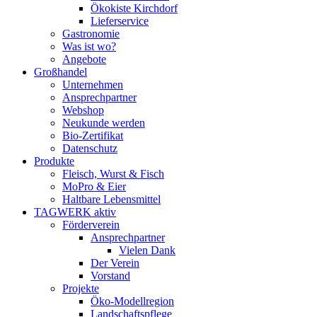
Ökokiste Kirchdorf
Lieferservice
Gastronomie
Was ist wo?
Angebote
Großhandel
Unternehmen
Ansprechpartner
Webshop
Neukunde werden
Bio-Zertifikat
Datenschutz
Produkte
Fleisch, Wurst & Fisch
MoPro & Eier
Haltbare Lebensmittel
TAGWERK aktiv
Förderverein
Ansprechpartner
Vielen Dank
Der Verein
Vorstand
Projekte
Öko-Modellregion
Landschaftspflege