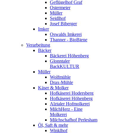
Geflügelhof Graf
Ostermeier
Müller
Seidlhof
Josef Biberger
Imker
Oswalds Imkerei
Thanner - BioBiene
Verarbeitung
Bäcker
Bäckerei Höhenberg
Glonntaler
BackKULTUR
Müller
Wolfmühle
Drax-Mühle
Käser & Molker
Hofkäserei Hodersberg
Hofkäserei Höhenberg
Alztaler Hofmolkerei
MilchHerz - Eine
Molkerei
Milchschafhof Perlesham
Öl, Saft & mehr
Winklhof