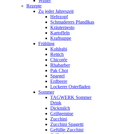
Winter
Rezepte
Zu jeder Jahreszeit
Hefezopf
Schmaderers Pfandlkas
Kräuterpesto
Kartoffeln
Kraftsuppe
Frühling
Kohlrabi
Rettich
Chicorée
Rhabarber
Pak Choi
Spargel
Erdbeere
Lockerer Osterfladen
Sommer
TAGWERK Sommer
Drink
Dickmilch
Grillgemüse
Zucchini
Zucchini Spagetti
Gefüllte Zucchini