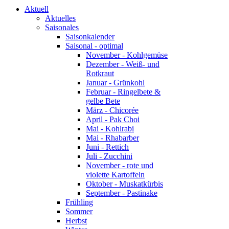
Aktuell
Aktuelles
Saisonales
Saisonkalender
Saisonal - optimal
November - Kohlgemüse
Dezember - Weiß- und
Rotkraut
Januar - Grünkohl
Februar - Ringelbete &
gelbe Bete
März - Chicorée
April - Pak Choi
Mai - Kohlrabi
Mai - Rhabarber
Juni - Rettich
Juli - Zucchini
November - rote und
violette Kartoffeln
Oktober - Muskatkürbis
September - Pastinake
Frühling
Sommer
Herbst