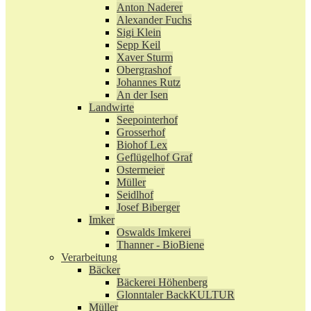
Anton Naderer
Alexander Fuchs
Sigi Klein
Sepp Keil
Xaver Sturm
Obergrashof
Johannes Rutz
An der Isen
Landwirte
Seepointerhof
Grosserhof
Biohof Lex
Geflügelhof Graf
Ostermeier
Müller
Seidlhof
Josef Biberger
Imker
Oswalds Imkerei
Thanner - BioBiene
Verarbeitung
Bäcker
Bäckerei Höhenberg
Glonntaler BackKULTUR
Müller