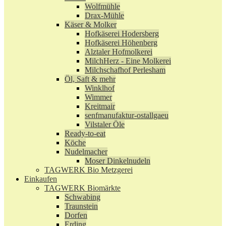
Wolfmühle
Drax-Mühle
Käser & Molker
Hofkäserei Hodersberg
Hofkäserei Höhenberg
Alztaler Hofmolkerei
MilchHerz - Eine Molkerei
Milchschafhof Perlesham
Öl, Saft & mehr
Winklhof
Wimmer
Kreitmair
senfmanufaktur-ostallgaeu
Vilstaler Öle
Ready-to-eat
Köche
Nudelmacher
Moser Dinkelnudeln
TAGWERK Bio Metzgerei
Einkaufen
TAGWERK Biomärkte
Schwabing
Traunstein
Dorfen
Erding