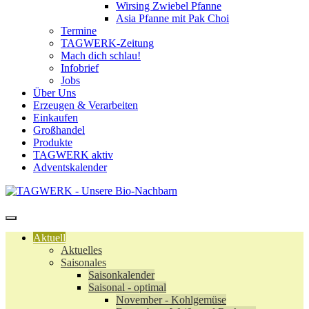
Wirsing Zwiebel Pfanne
Asia Pfanne mit Pak Choi
Termine
TAGWERK-Zeitung
Mach dich schlau!
Infobrief
Jobs
Über Uns
Erzeugen & Verarbeiten
Einkaufen
Großhandel
Produkte
TAGWERK aktiv
Adventskalender
Aktuell
Aktuelles
Saisonales
Saisonkalender
Saisonal - optimal
November - Kohlgemüse