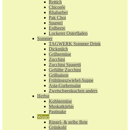
Rettich
Chicorée
Rhabarber
Pak Choi
Spargel
Erdbeere
Lockerer Osterfladen
Sommer
TAGWERK Sommer Drink
Dickmilch
Grillgemüse
Zucchini
Zucchini Spagetti
Gefüllte Zucchini
Grillsaison
Frühlingszwiebel-Suppe
Asia-Gurkensalat
Zwetschgenkuchen anders
Herbst
Kohlgemüse
Muskatkürbis
Pastinake
Winter
Ringel- & gelbe Bete
Grünkohl