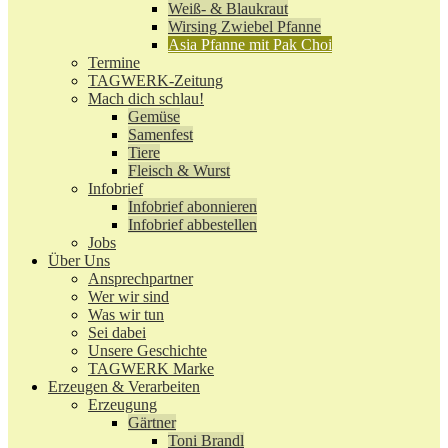
Weiß- & Blaukraut
Wirsing Zwiebel Pfanne
Asia Pfanne mit Pak Choi
Termine
TAGWERK-Zeitung
Mach dich schlau!
Gemüse
Samenfest
Tiere
Fleisch & Wurst
Infobrief
Infobrief abonnieren
Infobrief abbestellen
Jobs
Über Uns
Ansprechpartner
Wer wir sind
Was wir tun
Sei dabei
Unsere Geschichte
TAGWERK Marke
Erzeugen & Verarbeiten
Erzeugung
Gärtner
Toni Brandl