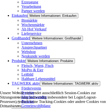
Erzeugung
Verarbeitung
Partner werden
Einkaufen
Weitere Informationen: Einkaufen
Biomärkte
Wochenmärkte
Ab Hof Verkauf
Lieferservice
Großhandel
Weitere Informationen: Großhandel
Unternehmen
Ansprechpartner
Webshop
Neukunde werden
Produkte
Weitere Informationen: Produkte
Fleisch, Wurst, Fisch
MoPro & Eier
Leitbild
Haltbare Lebensmittel
TAGWERK aktiv
Weitere Informationen: TAGWERK aktiv
Förderverein
Projekte
Unsere Website verwendet ausschließlich Session-Cookies zur
Mitglied werden
Sitzungssteuerung (notwendig insbesondere bei Login/Logout-
Pioniere
Prozessen), jedoch keine Tracking-Cookies oder andere Cookies von
Gemeinwohlbilanz
Drittanbietern.