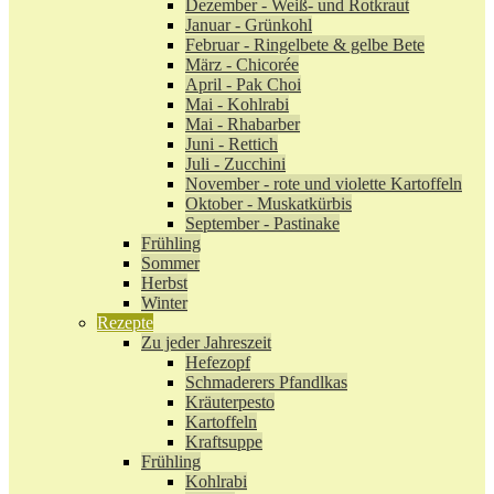
Dezember - Weiß- und Rotkraut
Januar - Grünkohl
Februar - Ringelbete & gelbe Bete
März - Chicorée
April - Pak Choi
Mai - Kohlrabi
Mai - Rhabarber
Juni - Rettich
Juli - Zucchini
November - rote und violette Kartoffeln
Oktober - Muskatkürbis
September - Pastinake
Frühling
Sommer
Herbst
Winter
Rezepte
Zu jeder Jahreszeit
Hefezopf
Schmaderers Pfandlkas
Kräuterpesto
Kartoffeln
Kraftsuppe
Frühling
Kohlrabi