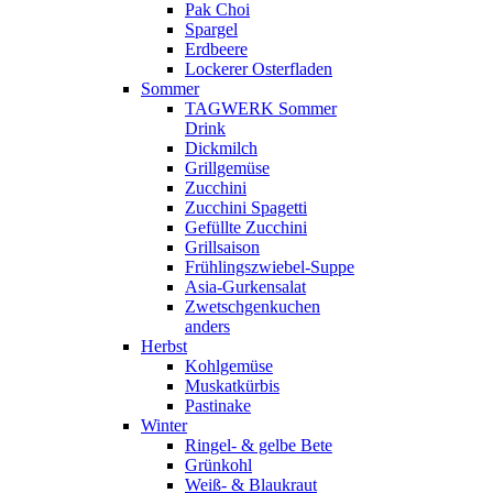
Pak Choi
Spargel
Erdbeere
Lockerer Osterfladen
Sommer
TAGWERK Sommer
Drink
Dickmilch
Grillgemüse
Zucchini
Zucchini Spagetti
Gefüllte Zucchini
Grillsaison
Frühlingszwiebel-Suppe
Asia-Gurkensalat
Zwetschgenkuchen
anders
Herbst
Kohlgemüse
Muskatkürbis
Pastinake
Winter
Ringel- & gelbe Bete
Grünkohl
Weiß- & Blaukraut