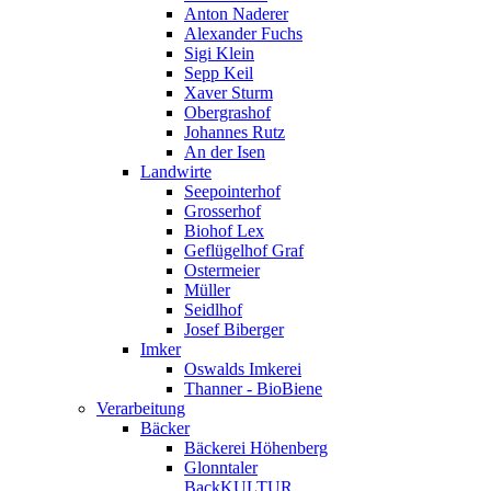
Anton Naderer
Alexander Fuchs
Sigi Klein
Sepp Keil
Xaver Sturm
Obergrashof
Johannes Rutz
An der Isen
Landwirte
Seepointerhof
Grosserhof
Biohof Lex
Geflügelhof Graf
Ostermeier
Müller
Seidlhof
Josef Biberger
Imker
Oswalds Imkerei
Thanner - BioBiene
Verarbeitung
Bäcker
Bäckerei Höhenberg
Glonntaler
BackKULTUR