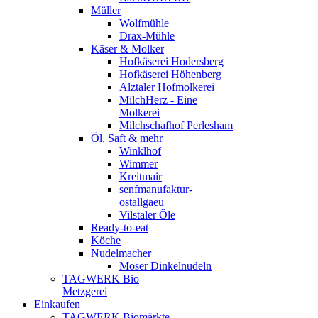
Müller
Wolfmühle
Drax-Mühle
Käser & Molker
Hofkäserei Hodersberg
Hofkäserei Höhenberg
Alztaler Hofmolkerei
MilchHerz - Eine
Molkerei
Milchschafhof Perlesham
Öl, Saft & mehr
Winklhof
Wimmer
Kreitmair
senfmanufaktur-
ostallgaeu
Vilstaler Öle
Ready-to-eat
Köche
Nudelmacher
Moser Dinkelnudeln
TAGWERK Bio
Metzgerei
Einkaufen
TAGWERK Biomärkte