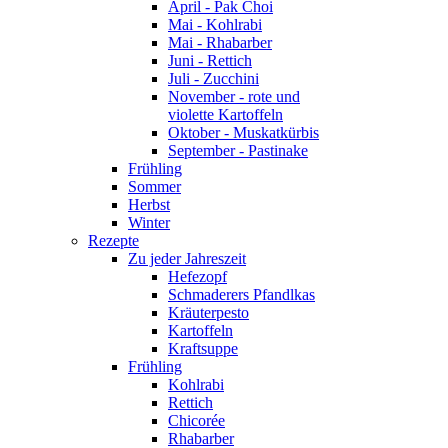
April - Pak Choi
Mai - Kohlrabi
Mai - Rhabarber
Juni - Rettich
Juli - Zucchini
November - rote und
violette Kartoffeln
Oktober - Muskatkürbis
September - Pastinake
Frühling
Sommer
Herbst
Winter
Rezepte
Zu jeder Jahreszeit
Hefezopf
Schmaderers Pfandlkas
Kräuterpesto
Kartoffeln
Kraftsuppe
Frühling
Kohlrabi
Rettich
Chicorée
Rhabarber