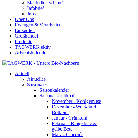
Mach dich schlau!
Infobrief
Jobs
Über Uns
Erzeugen & Verarbeiten
Einkaufen
Großhandel
Produkte
TAGWERK aktiv
Adventskalender
Aktuell
Aktuelles
Saisonales
Saisonkalender
Saisonal - optimal
November - Kohlgemüse
Dezember - Weiß- und
Rotkraut
Januar - Grünkohl
Februar - Ringelbete &
gelbe Bete
März - Chicorée