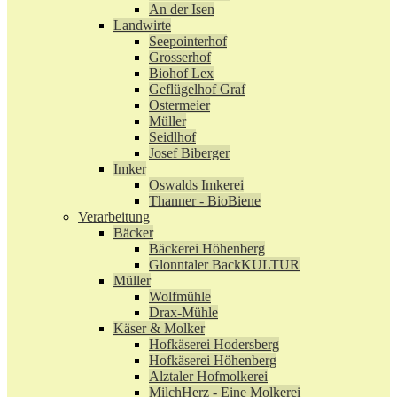
An der Isen
Landwirte
Seepointerhof
Grosserhof
Biohof Lex
Geflügelhof Graf
Ostermeier
Müller
Seidlhof
Josef Biberger
Imker
Oswalds Imkerei
Thanner - BioBiene
Verarbeitung
Bäcker
Bäckerei Höhenberg
Glonntaler BackKULTUR
Müller
Wolfmühle
Drax-Mühle
Käser & Molker
Hofkäserei Hodersberg
Hofkäserei Höhenberg
Alztaler Hofmolkerei
MilchHerz - Eine Molkerei