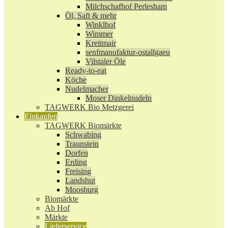
Milchschafhof Perlesham
Öl, Saft & mehr
Winklhof
Wimmer
Kreitmair
senfmanufaktur-ostallgaeu
Vilstaler Öle
Ready-to-eat
Köche
Nudelmacher
Moser Dinkelnudeln
TAGWERK Bio Metzgerei
Einkaufen
TAGWERK Biomärkte
Schwabing
Traunstein
Dorfen
Erding
Freising
Landshut
Moosburg
Biomärkte
Ab Hof
Märkte
Lieferservice