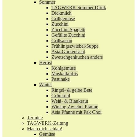
Sommer
TAGWERK Sommer Drink
Dickmilch
Grillgemüse
Zucchini
Zucchini Spagetti
Gefüllte Zucchini
Grillsaison
Frühlingszwiebel-Suppe
Asia-Gurkensalat
Zwetschgenkuchen anders
Herbst
Kohlgemüse
Muskatkürbis
Pastinake
Winter
Ringel- & gelbe Bete
Grünkohl
Weiß- & Blaukraut
Wirsing Zwiebel Pfanne
Asia Pfanne mit Pak Choi
Termine
TAGWERK-Zeitung
Mach dich schlau!
Gemüse