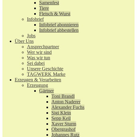
Samenfest
Tiere
Fleisch & Wurst
Infobrief
Infobrief abonnieren
Infobrief abbestellen
Jobs
Über Uns
Ansprechpartner
Wer wir sind
Was wir tun
Sei dabei
Unsere Geschichte
TAGWERK Marke
Erzeugen & Verarbeiten
Erzeugung
Gärtner
Toni Brandl
Anton Naderer
Alexander Fuchs
Sigi Klein
Sepp Keil
Xaver Sturm
Obergrashof
Johannes Rutz