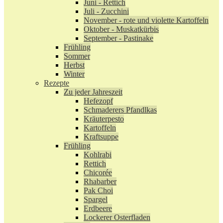
Juni - Rettich
Juli - Zucchini
November - rote und violette Kartoffeln
Oktober - Muskatkürbis
September - Pastinake
Frühling
Sommer
Herbst
Winter
Rezepte
Zu jeder Jahreszeit
Hefezopf
Schmaderers Pfandlkas
Kräuterpesto
Kartoffeln
Kraftsuppe
Frühling
Kohlrabi
Rettich
Chicorée
Rhabarber
Pak Choi
Spargel
Erdbeere
Lockerer Osterfladen