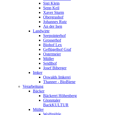
Sigi Klein
Sepp Keil
Xaver Sturm
Obergrashof
Johannes Rutz
An der Isen
Landwirte
Seepointerhof
Grosserhof
Biohof Lex
Geflügelhof Graf
Ostermeier
Müller
Seidlhof
Josef Biberger
Imker
Oswalds Imkerei
Thanner - BioBiene
Verarbeitung
Bäcker
Bäckerei Höhenberg
Glonntaler
BackKULTUR
Müller
Wolfmühle