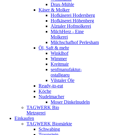
Drax-Mühle
Käser & Molker
Hofkäserei Hodersberg
Hofkäserei Höhenberg
Alztaler Hofmolkerei
MilchHerz - Eine
Molkerei
Milchschafhof Perlesham
Öl, Saft & mehr
Winklhof
Wimmer
Kreitmair
senfmanufaktur-
ostallgaeu
Vilstaler Öle
Ready-to-eat
Köche
Nudelmacher
Moser Dinkelnudeln
TAGWERK Bio
Metzgerei
Einkaufen
TAGWERK Biomärkte
Schwabing
Traunstein