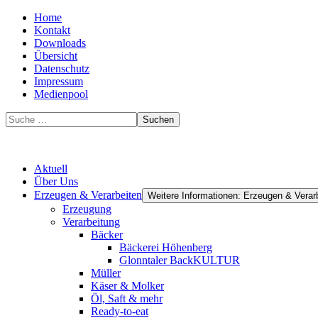
Home
Kontakt
Downloads
Übersicht
Datenschutz
Impressum
Medienpool
Suchen
Aktuell
Über Uns
Erzeugen & Verarbeiten
Weitere Informationen: Erzeugen & Verar
Erzeugung
Verarbeitung
Bäcker
Bäckerei Höhenberg
Glonntaler BackKULTUR
Müller
Käser & Molker
Öl, Saft & mehr
Ready-to-eat