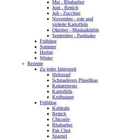
Mai - Rhabarber
Juni - Rettich
Juli - Zucchini
November - rote und
violette Kartoffeln
Oktober - Muskatkürbis
September - Pastinake
Frühling
Sommer
Herbst
Winter
Rezepte
Zu jeder Jahreszeit
Hefezopf
Schmaderers Pfandlkas
Kräuterpesto
Kartoffeln
Kraftsuppe
Frühling
Kohlrabi
Rettich
Chicorée
Rhabarber
Pak Choi
Spargel