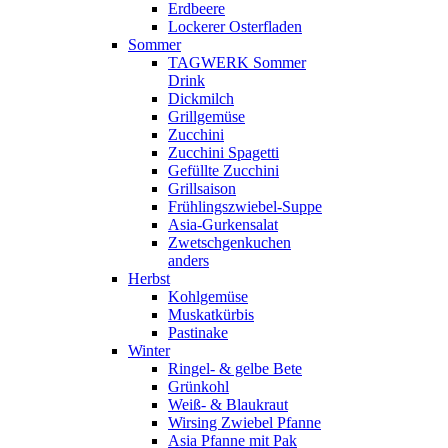
Erdbeere
Lockerer Osterfladen
Sommer
TAGWERK Sommer
Drink
Dickmilch
Grillgemüse
Zucchini
Zucchini Spagetti
Gefüllte Zucchini
Grillsaison
Frühlingszwiebel-Suppe
Asia-Gurkensalat
Zwetschgenkuchen
anders
Herbst
Kohlgemüse
Muskatkürbis
Pastinake
Winter
Ringel- & gelbe Bete
Grünkohl
Weiß- & Blaukraut
Wirsing Zwiebel Pfanne
Asia Pfanne mit Pak