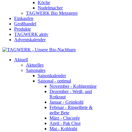
Köche
Nudelmacher
TAGWERK Bio Metzgerei
Einkaufen
Großhandel
Produkte
TAGWERK aktiv
Adventskalender
Aktuell
Aktuelles
Saisonales
Saisonkalender
Saisonal - optimal
November - Kohlgemüse
Dezember - Weiß- und
Rotkraut
Januar - Grünkohl
Februar - Ringelbete &
gelbe Bete
März - Chicorée
April - Pak Choi
Mai - Kohlrabi