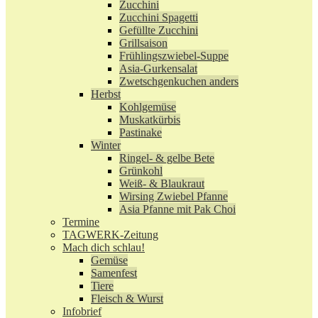
Zucchini
Zucchini Spagetti
Gefüllte Zucchini
Grillsaison
Frühlingszwiebel-Suppe
Asia-Gurkensalat
Zwetschgenkuchen anders
Herbst
Kohlgemüse
Muskatkürbis
Pastinake
Winter
Ringel- & gelbe Bete
Grünkohl
Weiß- & Blaukraut
Wirsing Zwiebel Pfanne
Asia Pfanne mit Pak Choi
Termine
TAGWERK-Zeitung
Mach dich schlau!
Gemüse
Samenfest
Tiere
Fleisch & Wurst
Infobrief