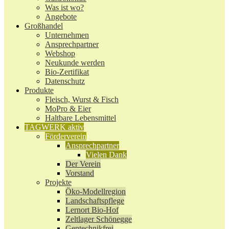
Was ist wo?
Angebote
Großhandel
Unternehmen
Ansprechpartner
Webshop
Neukunde werden
Bio-Zertifikat
Datenschutz
Produkte
Fleisch, Wurst & Fisch
MoPro & Eier
Haltbare Lebensmittel
TAGWERK aktiv
Förderverein
Ansprechpartner
Vielen Dank
Der Verein
Vorstand
Projekte
Öko-Modellregion
Landschaftspflege
Lernort Bio-Hof
Zeltlager Schönegge
Gentechnikfrei