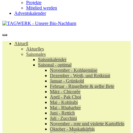
Projekte
Mitglied werden
Adventskalender
Aktuell
Aktuelles
Saisonales
Saisonkalender
Saisonal - optimal
November - Kohlgemüse
Dezember - Weiß- und Rotkraut
Januar - Grünkohl
Februar - Ringelbete & gelbe Bete
März - Chicorée
April - Pak Choi
Mai - Kohlrabi
Mai - Rhabarber
Juni - Rettich
Juli - Zucchini
November - rote und violette Kartoffeln
Oktober - Muskatkürbis