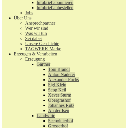
Infobrief abonnieren
Infobrief abbestellen
Jobs
Über Uns
Ansprechpartner
Wer wir sind
Was wir tun
Sei dabei
Unsere Geschichte
TAGWERK Marke
Erzeugen & Verarbeiten
Erzeugung
Gärtner
Toni Brandl
Anton Naderer
Alexander Fuchs
Sigi Klein
Sepp Keil
Xaver Sturm
Obergrashof
Johannes Rutz
An der Isen
Landwirte
Seepointerhof
Grosserhof