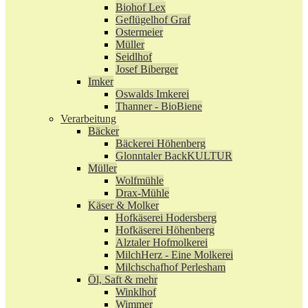
Biohof Lex
Geflügelhof Graf
Ostermeier
Müller
Seidlhof
Josef Biberger
Imker
Oswalds Imkerei
Thanner - BioBiene
Verarbeitung
Bäcker
Bäckerei Höhenberg
Glonntaler BackKULTUR
Müller
Wolfmühle
Drax-Mühle
Käser & Molker
Hofkäserei Hodersberg
Hofkäserei Höhenberg
Alztaler Hofmolkerei
MilchHerz - Eine Molkerei
Milchschafhof Perlesham
Öl, Saft & mehr
Winklhof
Wimmer