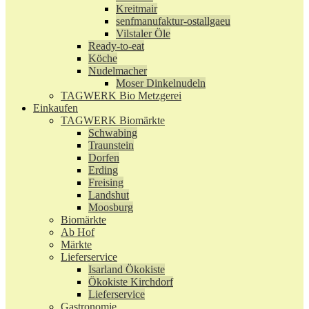
Kreitmair
senfmanufaktur-ostallgaeu
Vilstaler Öle
Ready-to-eat
Köche
Nudelmacher
Moser Dinkelnudeln
TAGWERK Bio Metzgerei
Einkaufen
TAGWERK Biomärkte
Schwabing
Traunstein
Dorfen
Erding
Freising
Landshut
Moosburg
Biomärkte
Ab Hof
Märkte
Lieferservice
Isarland Ökokiste
Ökokiste Kirchdorf
Lieferservice
Gastronomie