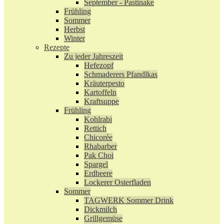
September - Pastinake
Frühling
Sommer
Herbst
Winter
Rezepte
Zu jeder Jahreszeit
Hefezopf
Schmaderers Pfandlkas
Kräuterpesto
Kartoffeln
Kraftsuppe
Frühling
Kohlrabi
Rettich
Chicorée
Rhabarber
Pak Choi
Spargel
Erdbeere
Lockerer Osterfladen
Sommer
TAGWERK Sommer Drink
Dickmilch
Grillgemüse