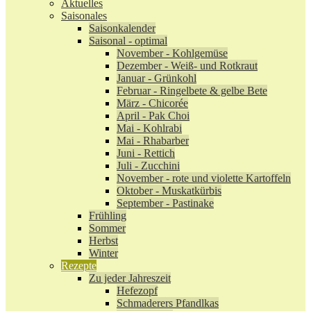
Aktuelles
Saisonales
Saisonkalender
Saisonal - optimal
November - Kohlgemüse
Dezember - Weiß- und Rotkraut
Januar - Grünkohl
Februar - Ringelbete & gelbe Bete
März - Chicorée
April - Pak Choi
Mai - Kohlrabi
Mai - Rhabarber
Juni - Rettich
Juli - Zucchini
November - rote und violette Kartoffeln
Oktober - Muskatkürbis
September - Pastinake
Frühling
Sommer
Herbst
Winter
Rezepte
Zu jeder Jahreszeit
Hefezopf
Schmaderers Pfandlkas