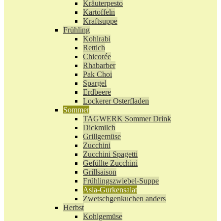
Kräuterpesto
Kartoffeln
Kraftsuppe
Frühling
Kohlrabi
Rettich
Chicorée
Rhabarber
Pak Choi
Spargel
Erdbeere
Lockerer Osterfladen
Sommer
TAGWERK Sommer Drink
Dickmilch
Grillgemüse
Zucchini
Zucchini Spagetti
Gefüllte Zucchini
Grillsaison
Frühlingszwiebel-Suppe
Asia-Gurkensalat
Zwetschgenkuchen anders
Herbst
Kohlgemüse