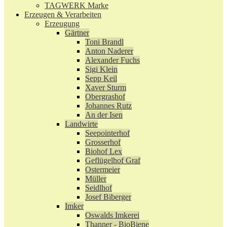
TAGWERK Marke
Erzeugen & Verarbeiten
Erzeugung
Gärtner
Toni Brandl
Anton Naderer
Alexander Fuchs
Sigi Klein
Sepp Keil
Xaver Sturm
Obergrashof
Johannes Rutz
An der Isen
Landwirte
Seepointerhof
Grosserhof
Biohof Lex
Geflügelhof Graf
Ostermeier
Müller
Seidlhof
Josef Biberger
Imker
Oswalds Imkerei
Thanner - BioBiene