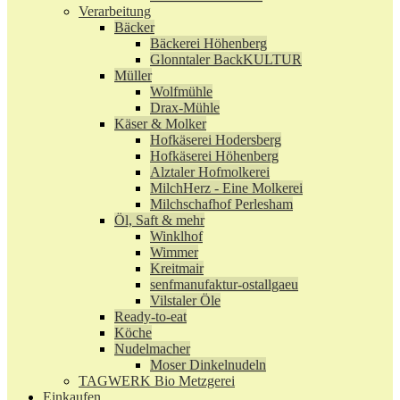
Verarbeitung
Bäcker
Bäckerei Höhenberg
Glonntaler BackKULTUR
Müller
Wolfmühle
Drax-Mühle
Käser & Molker
Hofkäserei Hodersberg
Hofkäserei Höhenberg
Alztaler Hofmolkerei
MilchHerz - Eine Molkerei
Milchschafhof Perlesham
Öl, Saft & mehr
Winklhof
Wimmer
Kreitmair
senfmanufaktur-ostallgaeu
Vilstaler Öle
Ready-to-eat
Köche
Nudelmacher
Moser Dinkelnudeln
TAGWERK Bio Metzgerei
Einkaufen