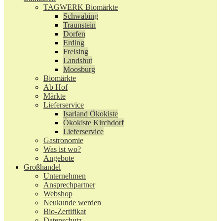
TAGWERK Biomärkte
Schwabing
Traunstein
Dorfen
Erding
Freising
Landshut
Moosburg
Biomärkte
Ab Hof
Märkte
Lieferservice
Isarland Ökokiste
Ökokiste Kirchdorf
Lieferservice
Gastronomie
Was ist wo?
Angebote
Großhandel
Unternehmen
Ansprechpartner
Webshop
Neukunde werden
Bio-Zertifikat
Datenschutz