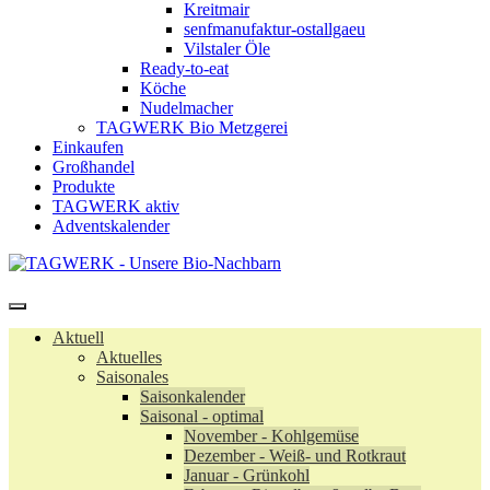
Kreitmair
senfmanufaktur-ostallgaeu
Vilstaler Öle
Ready-to-eat
Köche
Nudelmacher
TAGWERK Bio Metzgerei
Einkaufen
Großhandel
Produkte
TAGWERK aktiv
Adventskalender
Aktuell
Aktuelles
Saisonales
Saisonkalender
Saisonal - optimal
November - Kohlgemüse
Dezember - Weiß- und Rotkraut
Januar - Grünkohl