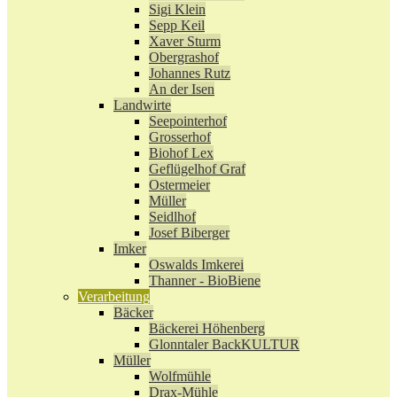
Sigi Klein
Sepp Keil
Xaver Sturm
Obergrashof
Johannes Rutz
An der Isen
Landwirte
Seepointerhof
Grosserhof
Biohof Lex
Geflügelhof Graf
Ostermeier
Müller
Seidlhof
Josef Biberger
Imker
Oswalds Imkerei
Thanner - BioBiene
Verarbeitung
Bäcker
Bäckerei Höhenberg
Glonntaler BackKULTUR
Müller
Wolfmühle
Drax-Mühle