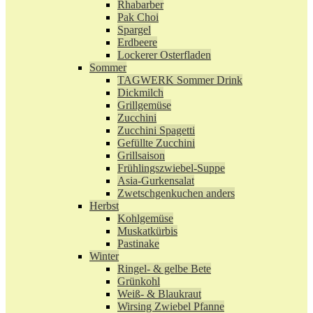
Rhabarber
Pak Choi
Spargel
Erdbeere
Lockerer Osterfladen
Sommer
TAGWERK Sommer Drink
Dickmilch
Grillgemüse
Zucchini
Zucchini Spagetti
Gefüllte Zucchini
Grillsaison
Frühlingszwiebel-Suppe
Asia-Gurkensalat
Zwetschgenkuchen anders
Herbst
Kohlgemüse
Muskatkürbis
Pastinake
Winter
Ringel- & gelbe Bete
Grünkohl
Weiß- & Blaukraut
Wirsing Zwiebel Pfanne