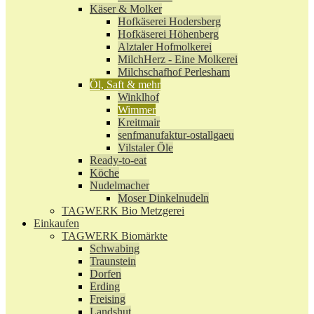
Käser & Molker
Hofkäserei Hodersberg
Hofkäserei Höhenberg
Alztaler Hofmolkerei
MilchHerz - Eine Molkerei
Milchschafhof Perlesham
Öl, Saft & mehr
Winklhof
Wimmer
Kreitmair
senfmanufaktur-ostallgaeu
Vilstaler Öle
Ready-to-eat
Köche
Nudelmacher
Moser Dinkelnudeln
TAGWERK Bio Metzgerei
Einkaufen
TAGWERK Biomärkte
Schwabing
Traunstein
Dorfen
Erding
Freising
Landshut