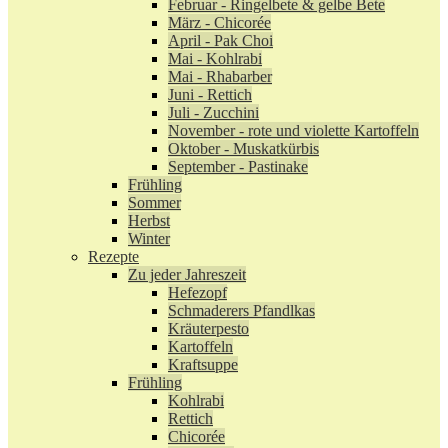
Februar - Ringelbete & gelbe Bete
März - Chicorée
April - Pak Choi
Mai - Kohlrabi
Mai - Rhabarber
Juni - Rettich
Juli - Zucchini
November - rote und violette Kartoffeln
Oktober - Muskatkürbis
September - Pastinake
Frühling
Sommer
Herbst
Winter
Rezepte
Zu jeder Jahreszeit
Hefezopf
Schmaderers Pfandlkas
Kräuterpesto
Kartoffeln
Kraftsuppe
Frühling
Kohlrabi
Rettich
Chicorée