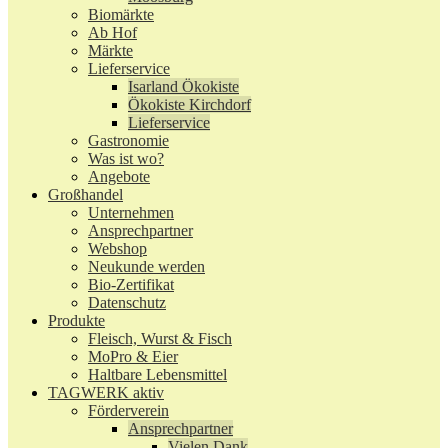
Biomärkte
Ab Hof
Märkte
Lieferservice
Isarland Ökokiste
Ökokiste Kirchdorf
Lieferservice
Gastronomie
Was ist wo?
Angebote
Großhandel
Unternehmen
Ansprechpartner
Webshop
Neukunde werden
Bio-Zertifikat
Datenschutz
Produkte
Fleisch, Wurst & Fisch
MoPro & Eier
Haltbare Lebensmittel
TAGWERK aktiv
Förderverein
Ansprechpartner
Vielen Dank