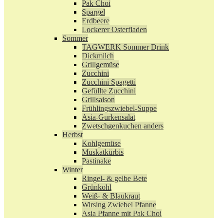
Pak Choi
Spargel
Erdbeere
Lockerer Osterfladen
Sommer
TAGWERK Sommer Drink
Dickmilch
Grillgemüse
Zucchini
Zucchini Spagetti
Gefüllte Zucchini
Grillsaison
Frühlingszwiebel-Suppe
Asia-Gurkensalat
Zwetschgenkuchen anders
Herbst
Kohlgemüse
Muskatkürbis
Pastinake
Winter
Ringel- & gelbe Bete
Grünkohl
Weiß- & Blaukraut
Wirsing Zwiebel Pfanne
Asia Pfanne mit Pak Choi