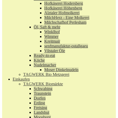
Hofkäserei Hodersberg
Hofkäserei Höhenberg
Alztaler Hofmolkerei
MilchHerz - Eine Molkerei
Milchschafhof Perlesham
Öl, Saft & mehr
Winklhof
Wimmer
Kreitmair
senfmanufaktur-ostallgaeu
Vilstaler Öle
Ready-to-eat
Köche
Nudelmacher
Moser Dinkelnudeln
TAGWERK Bio Metzgerei
Einkaufen
TAGWERK Biomärkte
Schwabing
Traunstein
Dorfen
Erding
Freising
Landshut
Moosburg