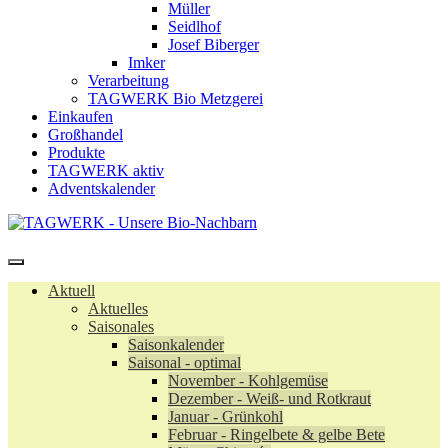
Müller
Seidlhof
Josef Biberger
Imker
Verarbeitung
TAGWERK Bio Metzgerei
Einkaufen
Großhandel
Produkte
TAGWERK aktiv
Adventskalender
Aktuell
Aktuelles
Saisonales
Saisonkalender
Saisonal - optimal
November - Kohlgemüse
Dezember - Weiß- und Rotkraut
Januar - Grünkohl
Februar - Ringelbete & gelbe Bete