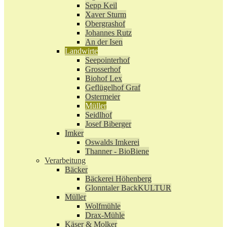
Sepp Keil
Xaver Sturm
Obergrashof
Johannes Rutz
An der Isen
Landwirte
Seepointerhof
Grosserhof
Biohof Lex
Geflügelhof Graf
Ostermeier
Müller
Seidlhof
Josef Biberger
Imker
Oswalds Imkerei
Thanner - BioBiene
Verarbeitung
Bäcker
Bäckerei Höhenberg
Glonntaler BackKULTUR
Müller
Wolfmühle
Drax-Mühle
Käser & Molker