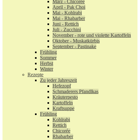
März - Chicorée
April - Pak Choi
Mai - Kohlrabi
Mai - Rhabarber
Juni - Rettich
Juli - Zucchini
November - rote und violette Kartoffeln
Oktober - Muskatkürbis
September - Pastinake
Frühling
Sommer
Herbst
Winter
Rezepte
Zu jeder Jahreszeit
Hefezopf
Schmaderers Pfandlkas
Kräuterpesto
Kartoffeln
Kraftsuppe
Frühling
Kohlrabi
Rettich
Chicorée
Rhabarber