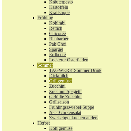
Kräuterpesto
Kartoffeln
Kraftsuppe
Frühling
Kohlrabi
Rettich
Chicorée
Rhabarber
Pak Choi
Spargel
Erdbeere
Lockerer Osterfladen
Sommer
TAGWERK Sommer Drink
Dickmilch
Grillgemüse
Zucchini
Zucchini Spagetti
Gefüllte Zucchini
Grillsaison
Frühlingszwiebel-Suppe
Asia-Gurkensalat
Zwetschgenkuchen anders
Herbst
Kohlgemüse