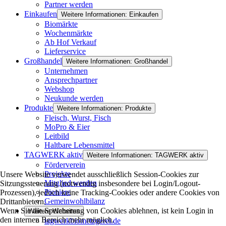
Partner werden
Einkaufen
Weitere Informationen: Einkaufen
Biomärkte
Wochenmärkte
Ab Hof Verkauf
Lieferservice
Großhandel
Weitere Informationen: Großhandel
Unternehmen
Ansprechpartner
Webshop
Neukunde werden
Produkte
Weitere Informationen: Produkte
Fleisch, Wurst, Fisch
MoPro & Eier
Leitbild
Haltbare Lebensmittel
TAGWERK aktiv
Weitere Informationen: TAGWERK aktiv
Förderverein
Projekte
Unsere Website verwendet ausschließlich Session-Cookies zur
Mitglied werden
Sitzungssteuerung (notwendig insbesondere bei Login/Logout-
Pioniere
Prozessen), jedoch keine Tracking-Cookies oder andere Cookies von
Gemeinwohlbilanz
Drittanbietern.
Wenn Sie die Speicherung von Cookies ablehnen, ist kein Login in
Weitere Websites
den internen Bereich mehr möglich.
tagwerkbiometzgerei.de