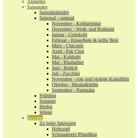
Aktuelles
Saisonales
Saisonkalender
Saisonal - optimal
November - Kohlgemüse
Dezember - Weiß- und Rotkraut
Januar - Grünkohl
Februar - Ringelbete & gelbe Bete
März - Chicorée
April - Pak Choi
Mai - Kohlrabi
Mai - Rhabarber
Juni - Rettich
Juli - Zucchini
November - rote und violette Kartoffeln
Oktober - Muskatkürbis
September - Pastinake
Frühling
Sommer
Herbst
Winter
Rezepte
Zu jeder Jahreszeit
Hefezopf
Schmaderers Pfandlkas