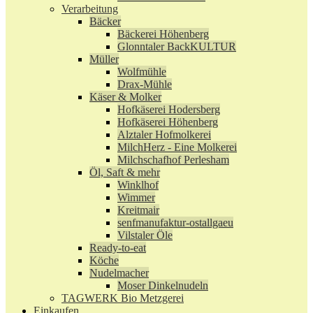
Verarbeitung
Bäcker
Bäckerei Höhenberg
Glonntaler BackKULTUR
Müller
Wolfmühle
Drax-Mühle
Käser & Molker
Hofkäserei Hodersberg
Hofkäserei Höhenberg
Alztaler Hofmolkerei
MilchHerz - Eine Molkerei
Milchschafhof Perlesham
Öl, Saft & mehr
Winklhof
Wimmer
Kreitmair
senfmanufaktur-ostallgaeu
Vilstaler Öle
Ready-to-eat
Köche
Nudelmacher
Moser Dinkelnudeln
TAGWERK Bio Metzgerei
Einkaufen