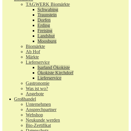
TAGWERK Biomärkte
Schwabing
Traunstein
Dorfen
Erding
Freising
Landshut
Moosburg
Biomärkte
Ab Hof
Märkte
Lieferservice
Isarland Ökokiste
Ökokiste Kirchdorf
Lieferservice
Gastronomie
Was ist wo?
Angebote
Großhandel
Unternehmen
Ansprechpartner
Webshop
Neukunde werden
Bio-Zertifikat
Datenschutz