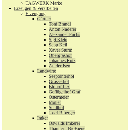
TAGWERK Marke
Erzeugen & Verarbeiten
Erzeugung
Gärtner
Toni Brandl
Anton Naderer
Alexander Fuchs
Sigi Klein
Sepp Keil
Xaver Sturm
Obergrashof
Johannes Rutz
An der Isen
Landwirte
Seepointerhof
Grosserhof
Biohof Lex
Geflügelhof Graf
Ostermeier
Müller
Seidlhof
Josef Biberger
Imker
Oswalds Imkerei
Thanner - BioBiene