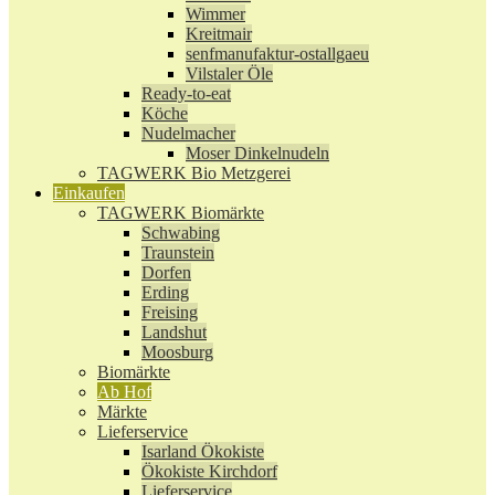
Wimmer
Kreitmair
senfmanufaktur-ostallgaeu
Vilstaler Öle
Ready-to-eat
Köche
Nudelmacher
Moser Dinkelnudeln
TAGWERK Bio Metzgerei
Einkaufen
TAGWERK Biomärkte
Schwabing
Traunstein
Dorfen
Erding
Freising
Landshut
Moosburg
Biomärkte
Ab Hof
Märkte
Lieferservice
Isarland Ökokiste
Ökokiste Kirchdorf
Lieferservice