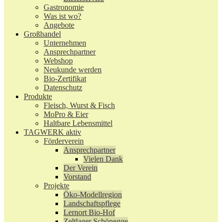
Gastronomie
Was ist wo?
Angebote
Großhandel
Unternehmen
Ansprechpartner
Webshop
Neukunde werden
Bio-Zertifikat
Datenschutz
Produkte
Fleisch, Wurst & Fisch
MoPro & Eier
Haltbare Lebensmittel
TAGWERK aktiv
Förderverein
Ansprechpartner
Vielen Dank
Der Verein
Vorstand
Projekte
Öko-Modellregion
Landschaftspflege
Lernort Bio-Hof
Zeltlager Schönegge