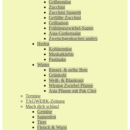
Grillgemüse
Zucchini
Zucchini Spagetti
Gefüllte Zucchini
Grillsaison
Frühlingszwiebel-Suppe
Asia-Gurkensalat
Zwetschgenkuchen anders
Herbst
Kohlgemüse
Muskatkürbis
Pastinake
Winter
Ringel- & gelbe Bete
Grünkohl
Weiß- & Blaukraut
Wirsing Zwiebel Pfanne
Asia Pfanne mit Pak Choi
Termine
TAGWERK-Zeitung
Mach dich schlau!
Gemüse
Samenfest
Tiere
Fleisch & Wurst