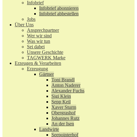
Infobrief
Infobrief abonnieren
Infobrief abbestellen
Jobs
Über Uns
Ansprechpartner
Wer wir sind
Was wir tun
Sei dabei
Unsere Geschichte
TAGWERK Marke
Erzeugen & Verarbeiten
Erzeugung
Gärtner
Toni Brandl
Anton Naderer
Alexander Fuchs
Sigi Klein
Sepp Keil
Xaver Sturm
Obergrashof
Johannes Rutz
An der Isen
Landwirte
Seepointerhof