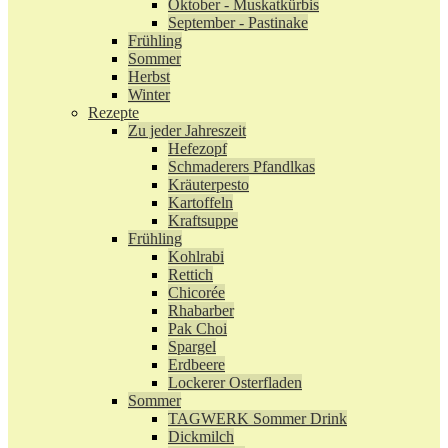
Oktober - Muskatkürbis
September - Pastinake
Frühling
Sommer
Herbst
Winter
Rezepte
Zu jeder Jahreszeit
Hefezopf
Schmaderers Pfandlkas
Kräuterpesto
Kartoffeln
Kraftsuppe
Frühling
Kohlrabi
Rettich
Chicorée
Rhabarber
Pak Choi
Spargel
Erdbeere
Lockerer Osterfladen
Sommer
TAGWERK Sommer Drink
Dickmilch