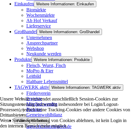
Einkaufen
Weitere Informationen: Einkaufen
Biomärkte
Wochenmärkte
Ab Hof Verkauf
Lieferservice
Großhandel
Weitere Informationen: Großhandel
Unternehmen
Ansprechpartner
Webshop
Neukunde werden
Produkte
Weitere Informationen: Produkte
Fleisch, Wurst, Fisch
MoPro & Eier
Leitbild
Haltbare Lebensmittel
TAGWERK aktiv
Weitere Informationen: TAGWERK aktiv
Förderverein
Projekte
Unsere Website verwendet ausschließlich Session-Cookies zur
Mitglied werden
Sitzungssteuerung (notwendig insbesondere bei Login/Logout-
Pioniere
Prozessen), jedoch keine Tracking-Cookies oder andere Cookies von
Gemeinwohlbilanz
Drittanbietern.
Wenn Sie die Speicherung von Cookies ablehnen, ist kein Login in
Weitere Websites
den internen Bereich mehr möglich.
tagwerkbiometzgerei.de