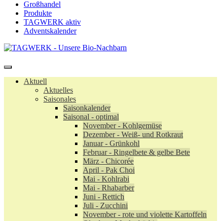
Großhandel
Produkte
TAGWERK aktiv
Adventskalender
Aktuell
Aktuelles
Saisonales
Saisonkalender
Saisonal - optimal
November - Kohlgemüse
Dezember - Weiß- und Rotkraut
Januar - Grünkohl
Februar - Ringelbete & gelbe Bete
März - Chicorée
April - Pak Choi
Mai - Kohlrabi
Mai - Rhabarber
Juni - Rettich
Juli - Zucchini
November - rote und violette Kartoffeln