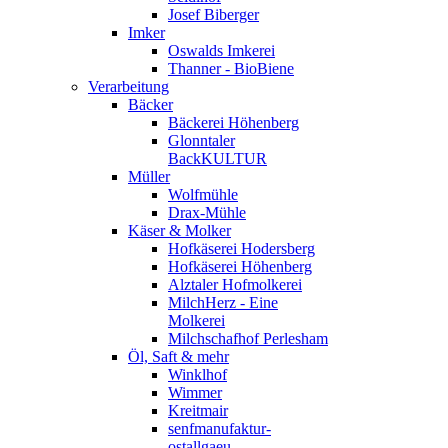
Josef Biberger
Imker
Oswalds Imkerei
Thanner - BioBiene
Verarbeitung
Bäcker
Bäckerei Höhenberg
Glonntaler
BackKULTUR
Müller
Wolfmühle
Drax-Mühle
Käser & Molker
Hofkäserei Hodersberg
Hofkäserei Höhenberg
Alztaler Hofmolkerei
MilchHerz - Eine
Molkerei
Milchschafhof Perlesham
Öl, Saft & mehr
Winklhof
Wimmer
Kreitmair
senfmanufaktur-
ostallgaeu