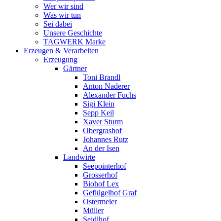
Wer wir sind
Was wir tun
Sei dabei
Unsere Geschichte
TAGWERK Marke
Erzeugen & Verarbeiten
Erzeugung
Gärtner
Toni Brandl
Anton Naderer
Alexander Fuchs
Sigi Klein
Sepp Keil
Xaver Sturm
Obergrashof
Johannes Rutz
An der Isen
Landwirte
Seepointerhof
Grosserhof
Biohof Lex
Geflügelhof Graf
Ostermeier
Müller
Seidlhof