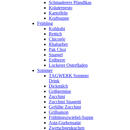
Schmaderers Pfandlkas
Kräuterpesto
Kartoffeln
Kraftsuppe
Frühling
Kohlrabi
Rettich
Chicorée
Rhabarber
Pak Choi
Spargel
Erdbeere
Lockerer Osterfladen
Sommer
TAGWERK Sommer
Drink
Dickmilch
Grillgemüse
Zucchini
Zucchini Spagetti
Gefüllte Zucchini
Grillsaison
Frühlingszwiebel-Suppe
Asia-Gurkensalat
Zwetschgenkuchen