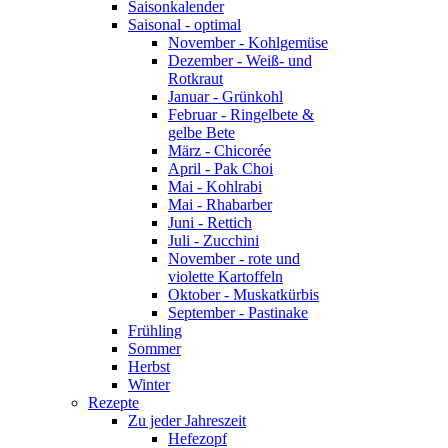
Saisonkalender
Saisonal - optimal
November - Kohlgemüse
Dezember - Weiß- und
Rotkraut
Januar - Grünkohl
Februar - Ringelbete &
gelbe Bete
März - Chicorée
April - Pak Choi
Mai - Kohlrabi
Mai - Rhabarber
Juni - Rettich
Juli - Zucchini
November - rote und
violette Kartoffeln
Oktober - Muskatkürbis
September - Pastinake
Frühling
Sommer
Herbst
Winter
Rezepte
Zu jeder Jahreszeit
Hefezopf