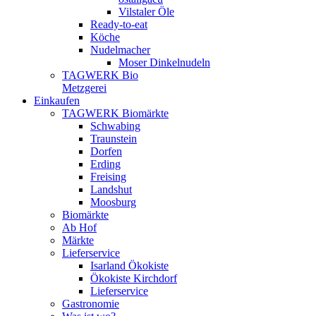
Vilstaler Öle
Ready-to-eat
Köche
Nudelmacher
Moser Dinkelnudeln
TAGWERK Bio
Metzgerei
Einkaufen
TAGWERK Biomärkte
Schwabing
Traunstein
Dorfen
Erding
Freising
Landshut
Moosburg
Biomärkte
Ab Hof
Märkte
Lieferservice
Isarland Ökokiste
Ökokiste Kirchdorf
Lieferservice
Gastronomie