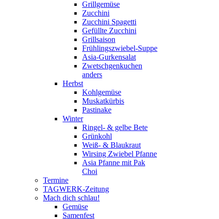
Grillgemüse
Zucchini
Zucchini Spagetti
Gefüllte Zucchini
Grillsaison
Frühlingszwiebel-Suppe
Asia-Gurkensalat
Zwetschgenkuchen
anders
Herbst
Kohlgemüse
Muskatkürbis
Pastinake
Winter
Ringel- & gelbe Bete
Grünkohl
Weiß- & Blaukraut
Wirsing Zwiebel Pfanne
Asia Pfanne mit Pak
Choi
Termine
TAGWERK-Zeitung
Mach dich schlau!
Gemüse
Samenfest