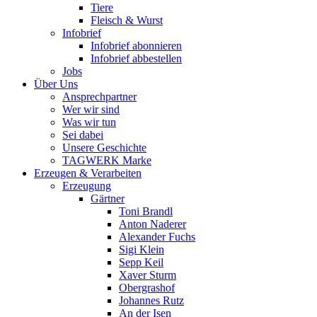
Tiere
Fleisch & Wurst
Infobrief
Infobrief abonnieren
Infobrief abbestellen
Jobs
Über Uns
Ansprechpartner
Wer wir sind
Was wir tun
Sei dabei
Unsere Geschichte
TAGWERK Marke
Erzeugen & Verarbeiten
Erzeugung
Gärtner
Toni Brandl
Anton Naderer
Alexander Fuchs
Sigi Klein
Sepp Keil
Xaver Sturm
Obergrashof
Johannes Rutz
An der Isen