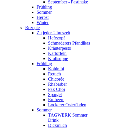
September - Pastinake
Frühling
Sommer
Herbst
Winter
Rezepte
Zu jeder Jahreszeit
Hefezopf
Schmaderers Pfandlkas
Kräuterpesto
Kartoffeln
Kraftsuppe
Frühling
Kohlrabi
Rettich
Chicorée
Rhabarber
Pak Choi
Spargel
Erdbeere
Lockerer Osterfladen
Sommer
TAGWERK Sommer
Drink
Dickmilch