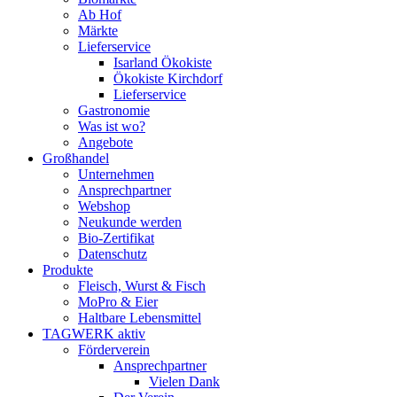
Ab Hof
Märkte
Lieferservice
Isarland Ökokiste
Ökokiste Kirchdorf
Lieferservice
Gastronomie
Was ist wo?
Angebote
Großhandel
Unternehmen
Ansprechpartner
Webshop
Neukunde werden
Bio-Zertifikat
Datenschutz
Produkte
Fleisch, Wurst & Fisch
MoPro & Eier
Haltbare Lebensmittel
TAGWERK aktiv
Förderverein
Ansprechpartner
Vielen Dank