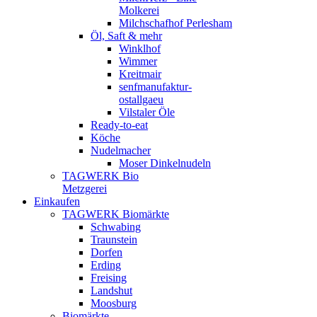
Molkerei
Milchschafhof Perlesham
Öl, Saft & mehr
Winklhof
Wimmer
Kreitmair
senfmanufaktur-
ostallgaeu
Vilstaler Öle
Ready-to-eat
Köche
Nudelmacher
Moser Dinkelnudeln
TAGWERK Bio
Metzgerei
Einkaufen
TAGWERK Biomärkte
Schwabing
Traunstein
Dorfen
Erding
Freising
Landshut
Moosburg
Biomärkte