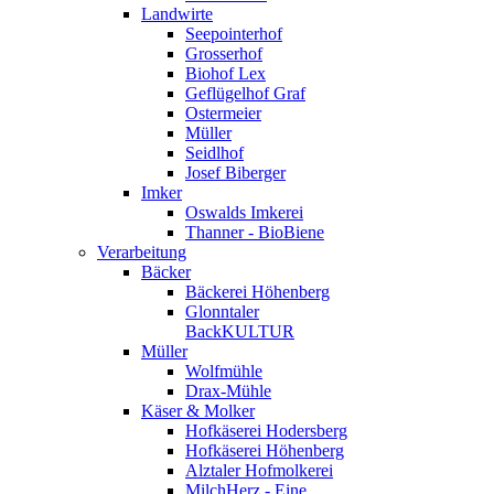
Landwirte
Seepointerhof
Grosserhof
Biohof Lex
Geflügelhof Graf
Ostermeier
Müller
Seidlhof
Josef Biberger
Imker
Oswalds Imkerei
Thanner - BioBiene
Verarbeitung
Bäcker
Bäckerei Höhenberg
Glonntaler
BackKULTUR
Müller
Wolfmühle
Drax-Mühle
Käser & Molker
Hofkäserei Hodersberg
Hofkäserei Höhenberg
Alztaler Hofmolkerei
MilchHerz - Eine