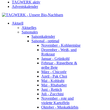
TAGWERK aktiv
Adventskalender
Aktuell
Aktuelles
Saisonales
Saisonkalender
Saisonal - optimal
November - Kohlgemüse
Dezember - Weiß- und
Rotkraut
Januar - Grünkohl
Februar - Ringelbete &
gelbe Bete
März - Chicorée
April - Pak Choi
Mai - Kohlrabi
Mai - Rhabarber
Juni - Rettich
Juli - Zucchini
November - rote und
violette Kartoffeln
Oktober - Muskatkürbis