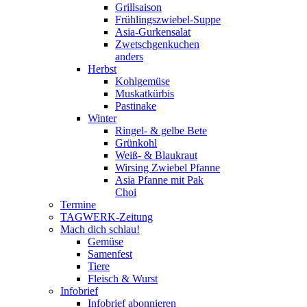
Grillsaison
Frühlingszwiebel-Suppe
Asia-Gurkensalat
Zwetschgenkuchen
anders
Herbst
Kohlgemüse
Muskatkürbis
Pastinake
Winter
Ringel- & gelbe Bete
Grünkohl
Weiß- & Blaukraut
Wirsing Zwiebel Pfanne
Asia Pfanne mit Pak
Choi
Termine
TAGWERK-Zeitung
Mach dich schlau!
Gemüse
Samenfest
Tiere
Fleisch & Wurst
Infobrief
Infobrief abonnieren