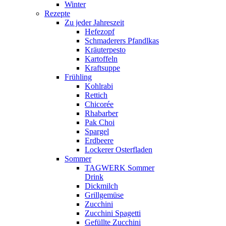
Winter
Rezepte
Zu jeder Jahreszeit
Hefezopf
Schmaderers Pfandlkas
Kräuterpesto
Kartoffeln
Kraftsuppe
Frühling
Kohlrabi
Rettich
Chicorée
Rhabarber
Pak Choi
Spargel
Erdbeere
Lockerer Osterfladen
Sommer
TAGWERK Sommer
Drink
Dickmilch
Grillgemüse
Zucchini
Zucchini Spagetti
Gefüllte Zucchini