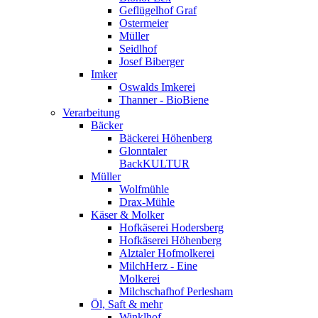
Geflügelhof Graf
Ostermeier
Müller
Seidlhof
Josef Biberger
Imker
Oswalds Imkerei
Thanner - BioBiene
Verarbeitung
Bäcker
Bäckerei Höhenberg
Glonntaler
BackKULTUR
Müller
Wolfmühle
Drax-Mühle
Käser & Molker
Hofkäserei Hodersberg
Hofkäserei Höhenberg
Alztaler Hofmolkerei
MilchHerz - Eine
Molkerei
Milchschafhof Perlesham
Öl, Saft & mehr
Winklhof