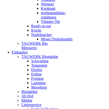
Wimmer
Kreitmair
senfmanufaktur-
ostallgaeu
Vilstaler Öle
Ready-to-eat
Köche
Nudelmacher
Moser Dinkelnudeln
TAGWERK Bio
Metzgerei
Einkaufen
TAGWERK Biomärkte
Schwabing
Traunstein
Dorfen
Erding
Freising
Landshut
Moosburg
Biomärkte
Ab Hof
Märkte
Lieferservice