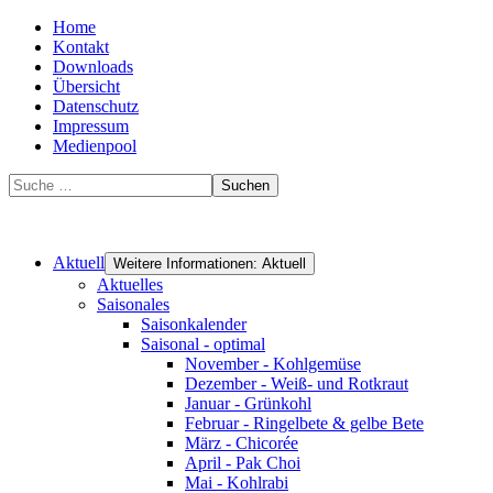
Home
Kontakt
Downloads
Übersicht
Datenschutz
Impressum
Medienpool
Suchen
Aktuell
Weitere Informationen: Aktuell
Aktuelles
Saisonales
Saisonkalender
Saisonal - optimal
November - Kohlgemüse
Dezember - Weiß- und Rotkraut
Januar - Grünkohl
Februar - Ringelbete & gelbe Bete
März - Chicorée
April - Pak Choi
Mai - Kohlrabi