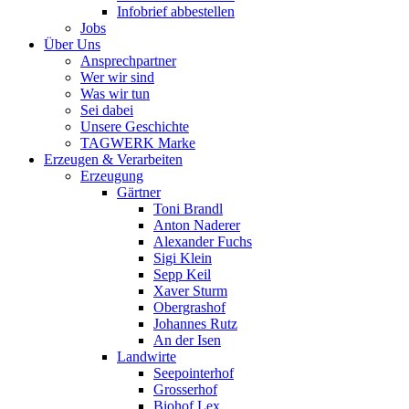
Infobrief abbestellen
Jobs
Über Uns
Ansprechpartner
Wer wir sind
Was wir tun
Sei dabei
Unsere Geschichte
TAGWERK Marke
Erzeugen & Verarbeiten
Erzeugung
Gärtner
Toni Brandl
Anton Naderer
Alexander Fuchs
Sigi Klein
Sepp Keil
Xaver Sturm
Obergrashof
Johannes Rutz
An der Isen
Landwirte
Seepointerhof
Grosserhof
Biohof Lex