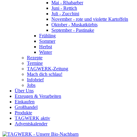
Mai - Rhabarber
Juni - Rettich
Juli - Zucchini
November - rote und violette Kartoffeln
Oktober - Muskatkürbis
September - Pastinake
Frühling
Sommer
Herbst
Winter
Rezepte
Termine
TAGWERK-Zeitung
Mach dich schlau!
Infobrief
Jobs
Über Uns
Erzeugen & Verarbeiten
Einkaufen
Großhandel
Produkte
TAGWERK aktiv
Adventskalender