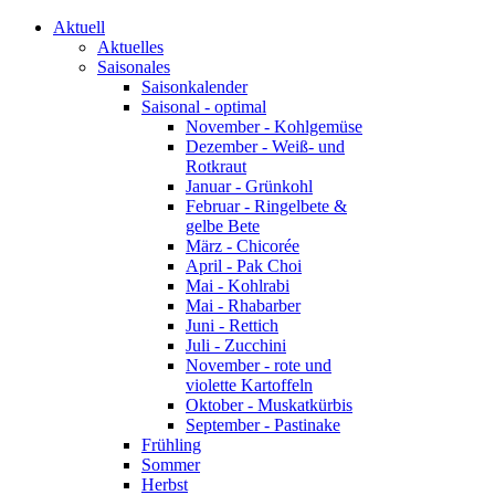
Aktuell
Aktuelles
Saisonales
Saisonkalender
Saisonal - optimal
November - Kohlgemüse
Dezember - Weiß- und
Rotkraut
Januar - Grünkohl
Februar - Ringelbete &
gelbe Bete
März - Chicorée
April - Pak Choi
Mai - Kohlrabi
Mai - Rhabarber
Juni - Rettich
Juli - Zucchini
November - rote und
violette Kartoffeln
Oktober - Muskatkürbis
September - Pastinake
Frühling
Sommer
Herbst