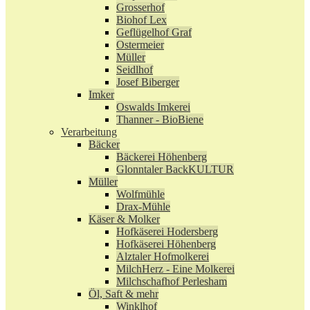
Grosserhof
Biohof Lex
Geflügelhof Graf
Ostermeier
Müller
Seidlhof
Josef Biberger
Imker
Oswalds Imkerei
Thanner - BioBiene
Verarbeitung
Bäcker
Bäckerei Höhenberg
Glonntaler BackKULTUR
Müller
Wolfmühle
Drax-Mühle
Käser & Molker
Hofkäserei Hodersberg
Hofkäserei Höhenberg
Alztaler Hofmolkerei
MilchHerz - Eine Molkerei
Milchschafhof Perlesham
Öl, Saft & mehr
Winklhof