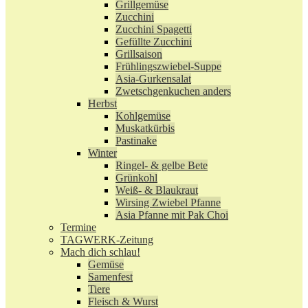
Grillgemüse
Zucchini
Zucchini Spagetti
Gefüllte Zucchini
Grillsaison
Frühlingszwiebel-Suppe
Asia-Gurkensalat
Zwetschgenkuchen anders
Herbst
Kohlgemüse
Muskatkürbis
Pastinake
Winter
Ringel- & gelbe Bete
Grünkohl
Weiß- & Blaukraut
Wirsing Zwiebel Pfanne
Asia Pfanne mit Pak Choi
Termine
TAGWERK-Zeitung
Mach dich schlau!
Gemüse
Samenfest
Tiere
Fleisch & Wurst