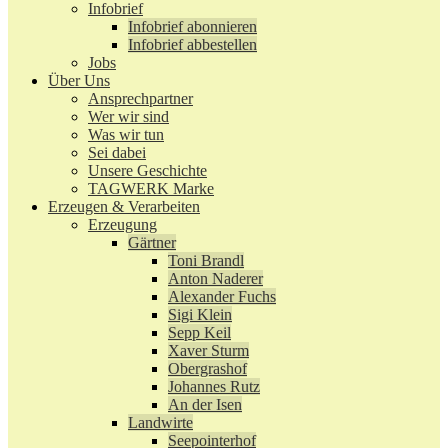
Infobrief
Infobrief abonnieren
Infobrief abbestellen
Jobs
Über Uns
Ansprechpartner
Wer wir sind
Was wir tun
Sei dabei
Unsere Geschichte
TAGWERK Marke
Erzeugen & Verarbeiten
Erzeugung
Gärtner
Toni Brandl
Anton Naderer
Alexander Fuchs
Sigi Klein
Sepp Keil
Xaver Sturm
Obergrashof
Johannes Rutz
An der Isen
Landwirte
Seepointerhof