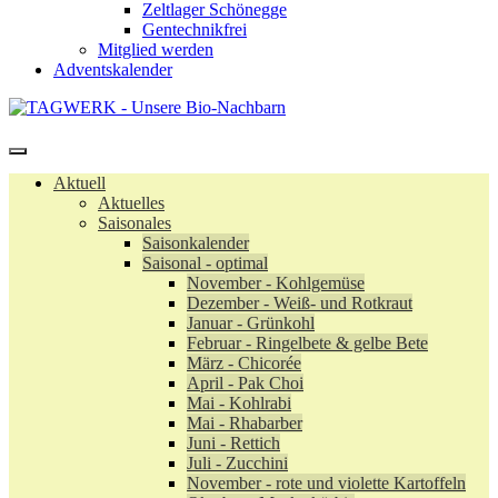
Zeltlager Schönegge
Gentechnikfrei
Mitglied werden
Adventskalender
Aktuell
Aktuelles
Saisonales
Saisonkalender
Saisonal - optimal
November - Kohlgemüse
Dezember - Weiß- und Rotkraut
Januar - Grünkohl
Februar - Ringelbete & gelbe Bete
März - Chicorée
April - Pak Choi
Mai - Kohlrabi
Mai - Rhabarber
Juni - Rettich
Juli - Zucchini
November - rote und violette Kartoffeln