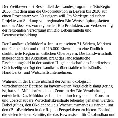
Der Wettbewerb ist Bestandteil des Landesprogramms 'BioRegio
2030', mit dem man die Ökoproduktion in Bayern bis 2030 auf
einen Prozentsatz von 30 steigern will. Im Vordergrund stehen
Projekte zur Stärkung von regionalen Bio Wertschöpfungsketten
und des Absatzes von regionalen Bio Produkten, zur Verbesserung
der regionalen Versorgung mit Bio Lebensmitteln und
Bewusstseinsbildung.
Der Landkreis Mühldorf a. Inn ist mit seinen 31 Städten, Märkten
und Gemeinden und rund 115.000 Einwohnern eine ländlich
strukturierte Region im östlichen Oberbayern. Die Landwirtschaft,
insbesondere der Ackerbau, prägt das landschaftliche
Erscheinungsbild in der sanften Hügellandschaft des Landkreises.
Gleichzeitig verfügt der Landkreis über stabile mittelständische
Handwerks- und Wirtschaftsunternehmen.
Während in der Landwirtschaft der Anteil ökologisch
wirtschaftender Betriebe im bayernweiten Vergleich bislang gering
ist, hat sich Mühldorf zu einem Zentrum der Bio Verarbeitung
entwickelt. Das Mühldorfer Land soll durch regionalen Konsum
und überschaubare Wirtschaftskreisläufe lebendig gehalten werden.
Dabei gilt es, den Ökolandbau als Wachstumsmarkt zu stärken, um
den (Bio)Betrieben in der Region Perspektiven zu bieten. Es sind
die vielen kleinen Schritte, die das Bewusstsein für Ökolandbau und