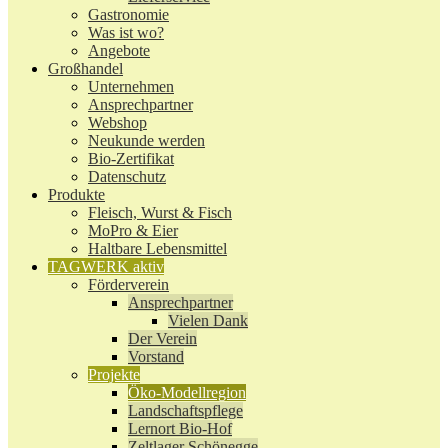
Gastronomie
Was ist wo?
Angebote
Großhandel
Unternehmen
Ansprechpartner
Webshop
Neukunde werden
Bio-Zertifikat
Datenschutz
Produkte
Fleisch, Wurst & Fisch
MoPro & Eier
Haltbare Lebensmittel
TAGWERK aktiv
Förderverein
Ansprechpartner
Vielen Dank
Der Verein
Vorstand
Projekte
Öko-Modellregion
Landschaftspflege
Lernort Bio-Hof
Zeltlager Schönegge