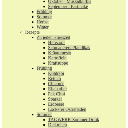
Oktober - Muskatkürbis
September - Pastinake
Frühling
Sommer
Herbst
Winter
Rezepte
Zu jeder Jahreszeit
Hefezopf
Schmaderers Pfandlkas
Kräuterpesto
Kartoffeln
Kraftsuppe
Frühling
Kohlrabi
Rettich
Chicorée
Rhabarber
Pak Choi
Spargel
Erdbeere
Lockerer Osterfladen
Sommer
TAGWERK Sommer Drink
Dickmilch