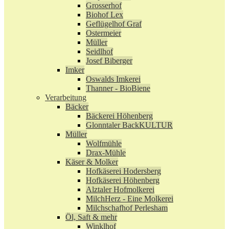
Grosserhof
Biohof Lex
Geflügelhof Graf
Ostermeier
Müller
Seidlhof
Josef Biberger
Imker
Oswalds Imkerei
Thanner - BioBiene
Verarbeitung
Bäcker
Bäckerei Höhenberg
Glonntaler BackKULTUR
Müller
Wolfmühle
Drax-Mühle
Käser & Molker
Hofkäserei Hodersberg
Hofkäserei Höhenberg
Alztaler Hofmolkerei
MilchHerz - Eine Molkerei
Milchschafhof Perlesham
Öl, Saft & mehr
Winklhof