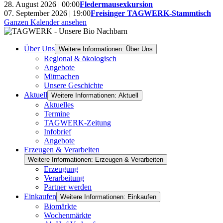
28. August 2026 | 00:00
Fledermausexkursion
07. September 2026 | 19:00
Freisinger TAGWERK-Stammtisch
Ganzen Kalender ansehen
Über Uns
Weitere Informationen: Über Uns
Regional & ökologisch
Angebote
Mitmachen
Unsere Geschichte
Aktuell
Weitere Informationen: Aktuell
Aktuelles
Termine
TAGWERK-Zeitung
Infobrief
Angebote
Erzeugen & Verarbeiten
Weitere Informationen: Erzeugen & Verarbeiten
Erzeugung
Verarbeitung
Partner werden
Einkaufen
Weitere Informationen: Einkaufen
Biomärkte
Wochenmärkte