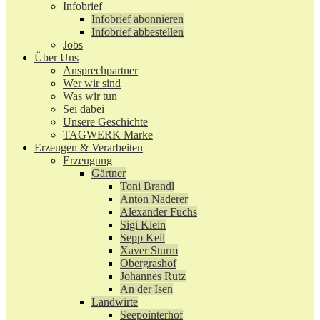
Infobrief
Infobrief abonnieren
Infobrief abbestellen
Jobs
Über Uns
Ansprechpartner
Wer wir sind
Was wir tun
Sei dabei
Unsere Geschichte
TAGWERK Marke
Erzeugen & Verarbeiten
Erzeugung
Gärtner
Toni Brandl
Anton Naderer
Alexander Fuchs
Sigi Klein
Sepp Keil
Xaver Sturm
Obergrashof
Johannes Rutz
An der Isen
Landwirte
Seepointerhof