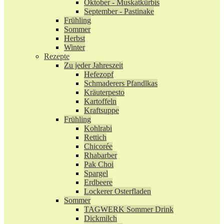
Oktober - Muskatkürbis
September - Pastinake
Frühling
Sommer
Herbst
Winter
Rezepte
Zu jeder Jahreszeit
Hefezopf
Schmaderers Pfandlkas
Kräuterpesto
Kartoffeln
Kraftsuppe
Frühling
Kohlrabi
Rettich
Chicorée
Rhabarber
Pak Choi
Spargel
Erdbeere
Lockerer Osterfladen
Sommer
TAGWERK Sommer Drink
Dickmilch