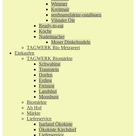
Wimmer
Kreitmair
senfmanufaktur-ostallgaeu
Vilstaler Öle
Ready-to-eat
Köche
Nudelmacher
Moser Dinkelnudeln
TAGWERK Bio Metzgerei
Einkaufen
TAGWERK Biomärkte
Schwabing
Traunstein
Dorfen
Erding
Freising
Landshut
Moosburg
Biomärkte
Ab Hof
Märkte
Lieferservice
Isarland Ökokiste
Ökokiste Kirchdorf
Lieferservice