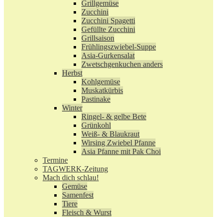
Grillgemüse
Zucchini
Zucchini Spagetti
Gefüllte Zucchini
Grillsaison
Frühlingszwiebel-Suppe
Asia-Gurkensalat
Zwetschgenkuchen anders
Herbst
Kohlgemüse
Muskatkürbis
Pastinake
Winter
Ringel- & gelbe Bete
Grünkohl
Weiß- & Blaukraut
Wirsing Zwiebel Pfanne
Asia Pfanne mit Pak Choi
Termine
TAGWERK-Zeitung
Mach dich schlau!
Gemüse
Samenfest
Tiere
Fleisch & Wurst