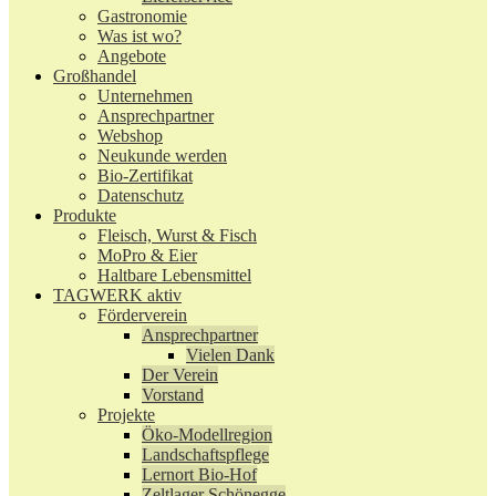
Gastronomie
Was ist wo?
Angebote
Großhandel
Unternehmen
Ansprechpartner
Webshop
Neukunde werden
Bio-Zertifikat
Datenschutz
Produkte
Fleisch, Wurst & Fisch
MoPro & Eier
Haltbare Lebensmittel
TAGWERK aktiv
Förderverein
Ansprechpartner
Vielen Dank
Der Verein
Vorstand
Projekte
Öko-Modellregion
Landschaftspflege
Lernort Bio-Hof
Zeltlager Schönegge