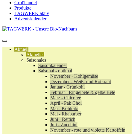
Großhandel
Produkte
TAGWERK aktiv
Adventskalender
Aktuell
Aktuelles
Saisonales
Saisonkalender
Saisonal - optimal
November - Kohlgemüse
Dezember - Weiß- und Rotkraut
Januar - Grünkohl
Februar - Ringelbete & gelbe Bete
März - Chicorée
April - Pak Choi
Mai - Kohlrabi
Mai - Rhabarber
Juni - Rettich
Juli - Zucchini
November - rote und violette Kartoffeln