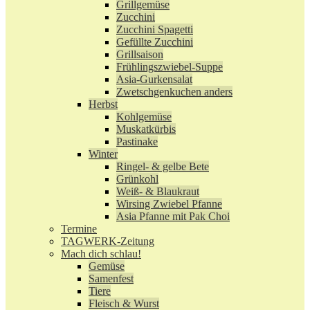
Grillgemüse
Zucchini
Zucchini Spagetti
Gefüllte Zucchini
Grillsaison
Frühlingszwiebel-Suppe
Asia-Gurkensalat
Zwetschgenkuchen anders
Herbst
Kohlgemüse
Muskatkürbis
Pastinake
Winter
Ringel- & gelbe Bete
Grünkohl
Weiß- & Blaukraut
Wirsing Zwiebel Pfanne
Asia Pfanne mit Pak Choi
Termine
TAGWERK-Zeitung
Mach dich schlau!
Gemüse
Samenfest
Tiere
Fleisch & Wurst