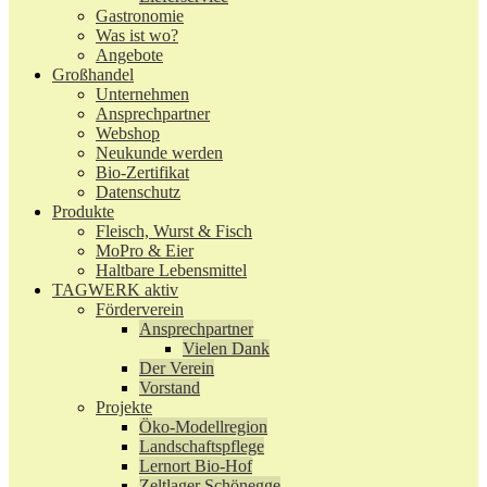
Gastronomie
Was ist wo?
Angebote
Großhandel
Unternehmen
Ansprechpartner
Webshop
Neukunde werden
Bio-Zertifikat
Datenschutz
Produkte
Fleisch, Wurst & Fisch
MoPro & Eier
Haltbare Lebensmittel
TAGWERK aktiv
Förderverein
Ansprechpartner
Vielen Dank
Der Verein
Vorstand
Projekte
Öko-Modellregion
Landschaftspflege
Lernort Bio-Hof
Zeltlager Schönegge