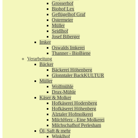
Grosserhof
Biohof Lex
Geflügelhof Graf
Ostermeier
Müller
Seidlhof
Josef Biberger
Imker
Oswalds Imkerei
Thanner - BioBiene
Verarbeitung
Bäcker
Bäckerei Höhenberg
Glonntaler BackKULTUR
Müller
Wolfmühle
Drax-Mühle
Käser & Molker
Hofkäserei Hodersberg
Hofkäserei Höhenberg
Alztaler Hofmolkerei
MilchHerz - Eine Molkerei
Milchschafhof Perlesham
Öl, Saft & mehr
Winklhof