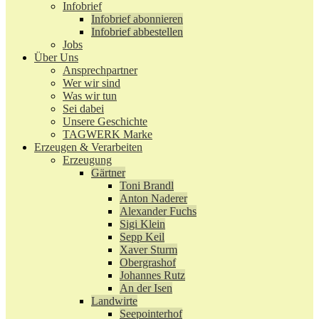
Infobrief
Infobrief abonnieren
Infobrief abbestellen
Jobs
Über Uns
Ansprechpartner
Wer wir sind
Was wir tun
Sei dabei
Unsere Geschichte
TAGWERK Marke
Erzeugen & Verarbeiten
Erzeugung
Gärtner
Toni Brandl
Anton Naderer
Alexander Fuchs
Sigi Klein
Sepp Keil
Xaver Sturm
Obergrashof
Johannes Rutz
An der Isen
Landwirte
Seepointerhof