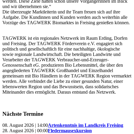
werden. Diese Ziele hatten schon unsere Vorgängerinnen im Blick
und wir übernehmen sie.“
Die überzeugte Marktleiterin und ihr Team freuen sich auf ihre
Aufgabe. Die Kundinnen und Kunden werden auch weiterhin alle
Vorzüge des TAGWERK Biomarktes in Freising genießen können.
TAGWERK ist ein regionales Netzwerk im Raum Erding, Dorfen
und Freising. Der TAGWERK Förderverein e.V. engagiert sich
politisch und gesellschaftlich für eine nachhaltige, ökologische
sowie regionale Landwirtschaft. Die beteiligten Landwirte und
Verarbeiter der TAGWERK Verbraucher-und-Erzeuger-
Genossenschaft eG. produzieren Bio Lebensmittel, die über den
angegliederten TAGWERK Großhandel und Einzelhandel
gemeinsam mit Bio Händlern in der TAGWERK Region vermarktet
werden. Alle verbindet die Liebe zu einer gesunden Natur, einer
lebenswerten Region und das Bewusstsein, dass solidarisches
Miteinander dies ermöglicht. Daraus entstand das Netzwerk.
Nächste Termine
08. August 2026 | 14:00
Artenkenntnis im Landkreis Freising
28. August 2026 | 00:00
Fledermausexkursion