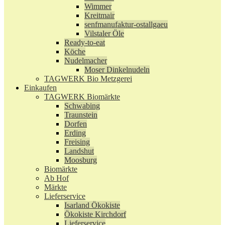
Wimmer
Kreitmair
senfmanufaktur-ostallgaeu
Vilstaler Öle
Ready-to-eat
Köche
Nudelmacher
Moser Dinkelnudeln
TAGWERK Bio Metzgerei
Einkaufen
TAGWERK Biomärkte
Schwabing
Traunstein
Dorfen
Erding
Freising
Landshut
Moosburg
Biomärkte
Ab Hof
Märkte
Lieferservice
Isarland Ökokiste
Ökokiste Kirchdorf
Lieferservice