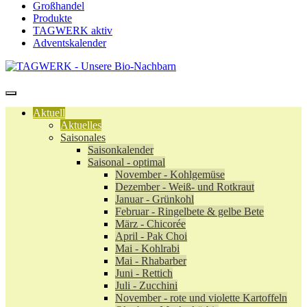
Großhandel
Produkte
TAGWERK aktiv
Adventskalender
Aktuell
Aktuelles
Saisonales
Saisonkalender
Saisonal - optimal
November - Kohlgemüse
Dezember - Weiß- und Rotkraut
Januar - Grünkohl
Februar - Ringelbete & gelbe Bete
März - Chicorée
April - Pak Choi
Mai - Kohlrabi
Mai - Rhabarber
Juni - Rettich
Juli - Zucchini
November - rote und violette Kartoffeln