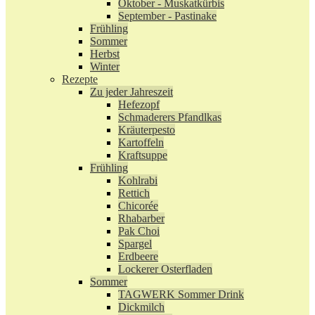
Oktober - Muskatkürbis
September - Pastinake
Frühling
Sommer
Herbst
Winter
Rezepte
Zu jeder Jahreszeit
Hefezopf
Schmaderers Pfandlkas
Kräuterpesto
Kartoffeln
Kraftsuppe
Frühling
Kohlrabi
Rettich
Chicorée
Rhabarber
Pak Choi
Spargel
Erdbeere
Lockerer Osterfladen
Sommer
TAGWERK Sommer Drink
Dickmilch