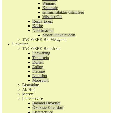
Wimmer
Kreitmair
senfmanufaktur-ostallgaeu
Vilstaler Öle
Ready-to-eat
Köche
Nudelmacher
Moser Dinkelnudeln
TAGWERK Bio Metzgerei
Einkaufen
TAGWERK Biomärkte
Schwabing
Traunstein
Dorfen
Erding
Freising
Landshut
Moosburg
Biomärkte
Ab Hof
Märkte
Lieferservice
Isarland Ökokiste
Ökokiste Kirchdorf
Lieferservice