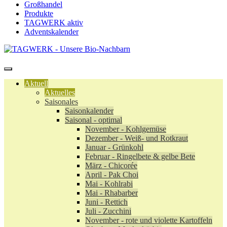
Großhandel
Produkte
TAGWERK aktiv
Adventskalender
Aktuell
Aktuelles
Saisonales
Saisonkalender
Saisonal - optimal
November - Kohlgemüse
Dezember - Weiß- und Rotkraut
Januar - Grünkohl
Februar - Ringelbete & gelbe Bete
März - Chicorée
April - Pak Choi
Mai - Kohlrabi
Mai - Rhabarber
Juni - Rettich
Juli - Zucchini
November - rote und violette Kartoffeln