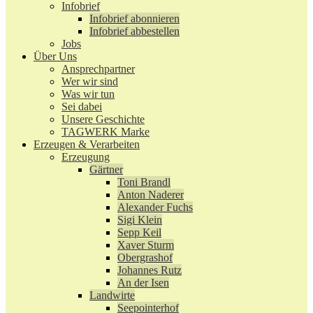
Infobrief
Infobrief abonnieren
Infobrief abbestellen
Jobs
Über Uns
Ansprechpartner
Wer wir sind
Was wir tun
Sei dabei
Unsere Geschichte
TAGWERK Marke
Erzeugen & Verarbeiten
Erzeugung
Gärtner
Toni Brandl
Anton Naderer
Alexander Fuchs
Sigi Klein
Sepp Keil
Xaver Sturm
Obergrashof
Johannes Rutz
An der Isen
Landwirte
Seepointerhof