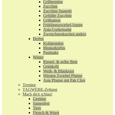
Grillgemüse
Zucchini
Zucchini Spagetti
Gefüllte Zucchini
Grillsaison
Frühlingszwiebel-Suppe
Asia-Gurkensalat
Zwetschgenkuchen anders
Herbst
Kohlgemüse
Muskatkürbis
Pastinake
Winter
Ringel- & gelbe Bete
Grünkohl
Weiß- & Blaukraut
Wirsing Zwiebel Pfanne
Asia Pfanne mit Pak Choi
Termine
TAGWERK-Zeitung
Mach dich schlau!
Gemüse
Samenfest
Tiere
Fleisch & Wurst