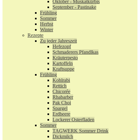
Oktober - Muskatkürbis
September - Pastinake
Frühling
Sommer
Herbst
Winter
Rezepte
Zu jeder Jahreszeit
Hefezopf
Schmaderers Pfandlkas
Kräuterpesto
Kartoffeln
Kraftsuppe
Frühling
Kohlrabi
Rettich
Chicorée
Rhabarber
Pak Choi
Spargel
Erdbeere
Lockerer Osterfladen
Sommer
TAGWERK Sommer Drink
Dickmilch