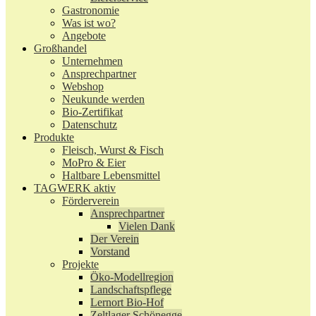
Gastronomie
Was ist wo?
Angebote
Großhandel
Unternehmen
Ansprechpartner
Webshop
Neukunde werden
Bio-Zertifikat
Datenschutz
Produkte
Fleisch, Wurst & Fisch
MoPro & Eier
Haltbare Lebensmittel
TAGWERK aktiv
Förderverein
Ansprechpartner
Vielen Dank
Der Verein
Vorstand
Projekte
Öko-Modellregion
Landschaftspflege
Lernort Bio-Hof
Zeltlager Schönegge