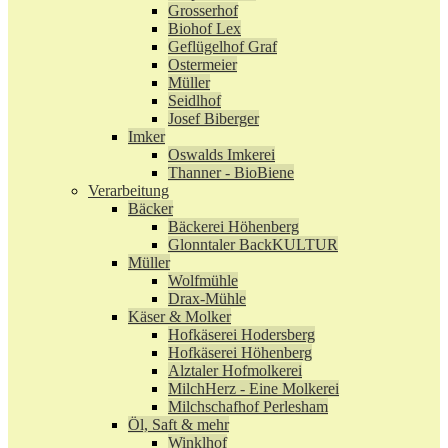
Grosserhof
Biohof Lex
Geflügelhof Graf
Ostermeier
Müller
Seidlhof
Josef Biberger
Imker
Oswalds Imkerei
Thanner - BioBiene
Verarbeitung
Bäcker
Bäckerei Höhenberg
Glonntaler BackKULTUR
Müller
Wolfmühle
Drax-Mühle
Käser & Molker
Hofkäserei Hodersberg
Hofkäserei Höhenberg
Alztaler Hofmolkerei
MilchHerz - Eine Molkerei
Milchschafhof Perlesham
Öl, Saft & mehr
Winklhof