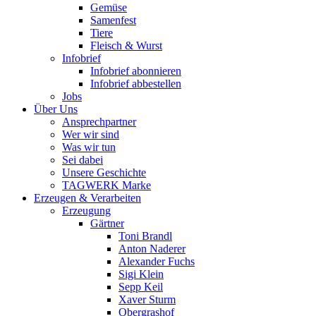
Gemüse
Samenfest
Tiere
Fleisch & Wurst
Infobrief
Infobrief abonnieren
Infobrief abbestellen
Jobs
Über Uns
Ansprechpartner
Wer wir sind
Was wir tun
Sei dabei
Unsere Geschichte
TAGWERK Marke
Erzeugen & Verarbeiten
Erzeugung
Gärtner
Toni Brandl
Anton Naderer
Alexander Fuchs
Sigi Klein
Sepp Keil
Xaver Sturm
Obergrashof