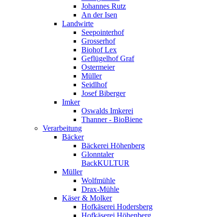
Johannes Rutz
An der Isen
Landwirte
Seepointerhof
Grosserhof
Biohof Lex
Geflügelhof Graf
Ostermeier
Müller
Seidlhof
Josef Biberger
Imker
Oswalds Imkerei
Thanner - BioBiene
Verarbeitung
Bäcker
Bäckerei Höhenberg
Glonntaler
BackKULTUR
Müller
Wolfmühle
Drax-Mühle
Käser & Molker
Hofkäserei Hodersberg
Hofkäserei Höhenberg