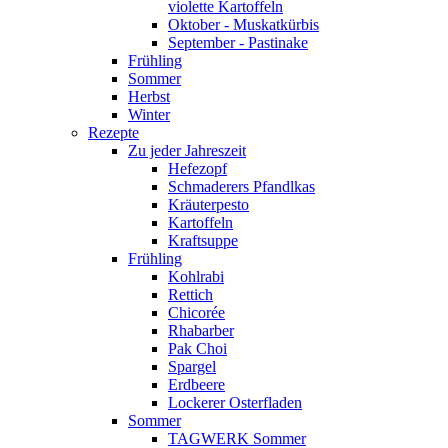
violette Kartoffeln
Oktober - Muskatkürbis
September - Pastinake
Frühling
Sommer
Herbst
Winter
Rezepte
Zu jeder Jahreszeit
Hefezopf
Schmaderers Pfandlkas
Kräuterpesto
Kartoffeln
Kraftsuppe
Frühling
Kohlrabi
Rettich
Chicorée
Rhabarber
Pak Choi
Spargel
Erdbeere
Lockerer Osterfladen
Sommer
TAGWERK Sommer