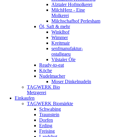
Alztaler Hofmolkerei
MilchHerz - Eine
Molkerei
Milchschafhof Perlesham
Öl, Saft & mehr
Winklhof
Wimmer
Kreitmair
senfmanufaktur-
ostallgaeu
Vilstaler Öle
Ready-to-eat
Köche
Nudelmacher
Moser Dinkelnudeln
TAGWERK Bio
Metzgerei
Einkaufen
TAGWERK Biomärkte
Schwabing
Traunstein
Dorfen
Erding
Freising
Landshut