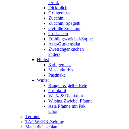
Drink
Dickmilch
Grillgemüse
Zucchini
Zucchini Spagetti
Gefüllte Zucchini
Grillsaison
Frühlingszwiebel-Suppe
Asia-Gurkensalat
Zwetschgenkuchen
anders
Herbst
Kohlgemüse
Muskatkürbis
Pastinake
Winter
Ringel- & gelbe Bete
Grünkohl
Weiß- & Blaukraut
Wirsing Zwiebel Pfanne
Asia Pfanne mit Pak
Choi
Termine
TAGWERK-Zeitung
Mach dich schlau!