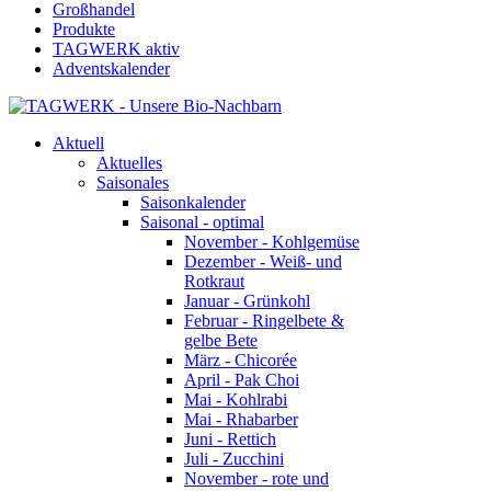
Großhandel
Produkte
TAGWERK aktiv
Adventskalender
Aktuell
Aktuelles
Saisonales
Saisonkalender
Saisonal - optimal
November - Kohlgemüse
Dezember - Weiß- und
Rotkraut
Januar - Grünkohl
Februar - Ringelbete &
gelbe Bete
März - Chicorée
April - Pak Choi
Mai - Kohlrabi
Mai - Rhabarber
Juni - Rettich
Juli - Zucchini
November - rote und