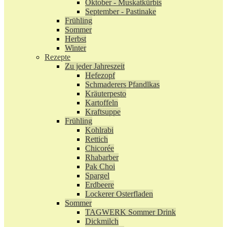
Oktober - Muskatkürbis
September - Pastinake
Frühling
Sommer
Herbst
Winter
Rezepte
Zu jeder Jahreszeit
Hefezopf
Schmaderers Pfandlkas
Kräuterpesto
Kartoffeln
Kraftsuppe
Frühling
Kohlrabi
Rettich
Chicorée
Rhabarber
Pak Choi
Spargel
Erdbeere
Lockerer Osterfladen
Sommer
TAGWERK Sommer Drink
Dickmilch