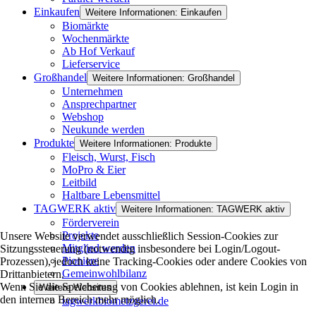
Einkaufen
Weitere Informationen: Einkaufen
Biomärkte
Wochenmärkte
Ab Hof Verkauf
Lieferservice
Großhandel
Weitere Informationen: Großhandel
Unternehmen
Ansprechpartner
Webshop
Neukunde werden
Produkte
Weitere Informationen: Produkte
Fleisch, Wurst, Fisch
MoPro & Eier
Leitbild
Haltbare Lebensmittel
TAGWERK aktiv
Weitere Informationen: TAGWERK aktiv
Förderverein
Projekte
Unsere Website verwendet ausschließlich Session-Cookies zur
Mitglied werden
Sitzungssteuerung (notwendig insbesondere bei Login/Logout-
Pioniere
Prozessen), jedoch keine Tracking-Cookies oder andere Cookies von
Gemeinwohlbilanz
Drittanbietern.
Wenn Sie die Speicherung von Cookies ablehnen, ist kein Login in
Weitere Websites
den internen Bereich mehr möglich.
tagwerkbiometzgerei.de