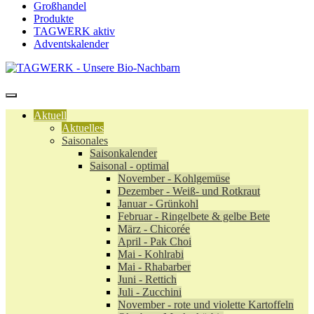
Großhandel
Produkte
TAGWERK aktiv
Adventskalender
Aktuell
Aktuelles
Saisonales
Saisonkalender
Saisonal - optimal
November - Kohlgemüse
Dezember - Weiß- und Rotkraut
Januar - Grünkohl
Februar - Ringelbete & gelbe Bete
März - Chicorée
April - Pak Choi
Mai - Kohlrabi
Mai - Rhabarber
Juni - Rettich
Juli - Zucchini
November - rote und violette Kartoffeln