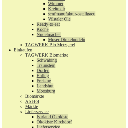
Wimmer
Kreitmair
senfmanufaktur-ostallgaeu
Vilstaler Öle
Ready-to-eat
Köche
Nudelmacher
Moser Dinkelnudeln
TAGWERK Bio Metzgerei
Einkaufen
TAGWERK Biomärkte
Schwabing
Traunstein
Dorfen
Erding
Freising
Landshut
Moosburg
Biomärkte
Ab Hof
Märkte
Lieferservice
Isarland Ökokiste
Ökokiste Kirchdorf
Lieferservice