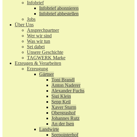
Infobrief
Infobrief abonnieren
Infobrief abbestellen
Jobs
Über Uns
Ansprechpartner
Wer wir sind
Was wir tun
Sei dabei
Unsere Geschichte
TAGWERK Marke
Erzeugen & Verarbeiten
Erzeugung
Gärtner
Toni Brandl
Anton Naderer
Alexander Fuchs
Sigi Klein
Sepp Keil
Xaver Sturm
Obergrashof
Johannes Rutz
An der Isen
Landwirte
Seepointerhof