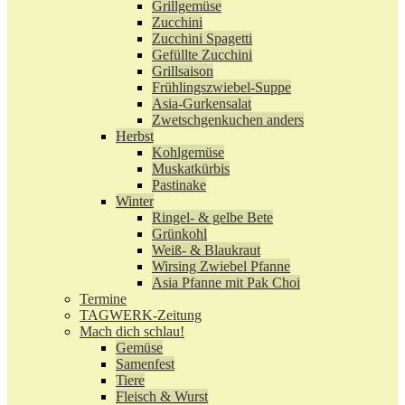
Grillgemüse
Zucchini
Zucchini Spagetti
Gefüllte Zucchini
Grillsaison
Frühlingszwiebel-Suppe
Asia-Gurkensalat
Zwetschgenkuchen anders
Herbst
Kohlgemüse
Muskatkürbis
Pastinake
Winter
Ringel- & gelbe Bete
Grünkohl
Weiß- & Blaukraut
Wirsing Zwiebel Pfanne
Asia Pfanne mit Pak Choi
Termine
TAGWERK-Zeitung
Mach dich schlau!
Gemüse
Samenfest
Tiere
Fleisch & Wurst