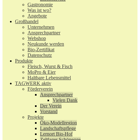
Gastronomie
Was ist wo?
Angebote
Großhandel
Unternehmen
Ansprechpartner
Webshop
Neukunde werden
Bio-Zertifikat
Datenschutz
Produkte
Fleisch, Wurst & Fisch
MoPro & Eier
Haltbare Lebensmittel
TAGWERK aktiv
Förderverein
Ansprechpartner
Vielen Dank
Der Verein
Vorstand
Projekte
Öko-Modellregion
Landschaftspflege
Lernort Bio-Hof
Zeltlager Schönegge