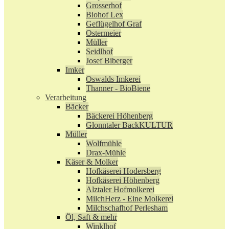
Grosserhof
Biohof Lex
Geflügelhof Graf
Ostermeier
Müller
Seidlhof
Josef Biberger
Imker
Oswalds Imkerei
Thanner - BioBiene
Verarbeitung
Bäcker
Bäckerei Höhenberg
Glonntaler BackKULTUR
Müller
Wolfmühle
Drax-Mühle
Käser & Molker
Hofkäserei Hodersberg
Hofkäserei Höhenberg
Alztaler Hofmolkerei
MilchHerz - Eine Molkerei
Milchschafhof Perlesham
Öl, Saft & mehr
Winklhof