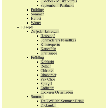
Oktober - Muskatkürbis
September - Pastinake
Frühling
Sommer
Herbst
Winter
Rezepte
Zu jeder Jahreszeit
Hefezopf
Schmaderers Pfandlkas
Kräuterpesto
Kartoffeln
Kraftsuppe
Frühling
Kohlrabi
Rettich
Chicorée
Rhabarber
Pak Choi
Spargel
Erdbeere
Lockerer Osterfladen
Sommer
TAGWERK Sommer Drink
Dickmilch