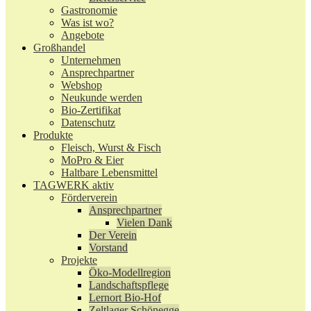
Gastronomie
Was ist wo?
Angebote
Großhandel
Unternehmen
Ansprechpartner
Webshop
Neukunde werden
Bio-Zertifikat
Datenschutz
Produkte
Fleisch, Wurst & Fisch
MoPro & Eier
Haltbare Lebensmittel
TAGWERK aktiv
Förderverein
Ansprechpartner
Vielen Dank
Der Verein
Vorstand
Projekte
Öko-Modellregion
Landschaftspflege
Lernort Bio-Hof
Zeltlager Schönegge