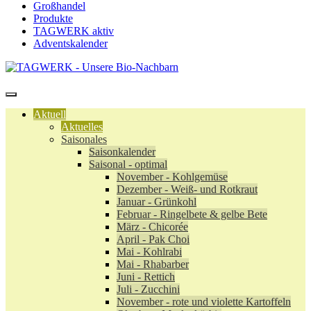
Großhandel
Produkte
TAGWERK aktiv
Adventskalender
Aktuell
Aktuelles
Saisonales
Saisonkalender
Saisonal - optimal
November - Kohlgemüse
Dezember - Weiß- und Rotkraut
Januar - Grünkohl
Februar - Ringelbete & gelbe Bete
März - Chicorée
April - Pak Choi
Mai - Kohlrabi
Mai - Rhabarber
Juni - Rettich
Juli - Zucchini
November - rote und violette Kartoffeln