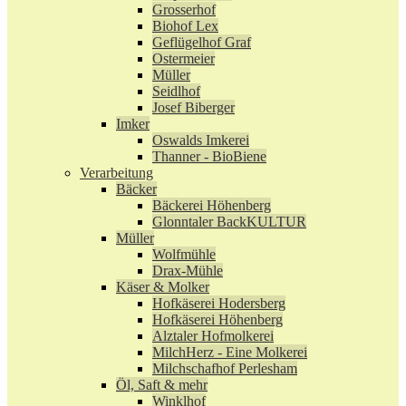
Grosserhof
Biohof Lex
Geflügelhof Graf
Ostermeier
Müller
Seidlhof
Josef Biberger
Imker
Oswalds Imkerei
Thanner - BioBiene
Verarbeitung
Bäcker
Bäckerei Höhenberg
Glonntaler BackKULTUR
Müller
Wolfmühle
Drax-Mühle
Käser & Molker
Hofkäserei Hodersberg
Hofkäserei Höhenberg
Alztaler Hofmolkerei
MilchHerz - Eine Molkerei
Milchschafhof Perlesham
Öl, Saft & mehr
Winklhof