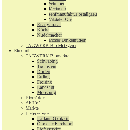
Wimmer
Kreitmair
senfmanufaktur-ostallgaeu
Vilstaler Öle
Ready-to-eat
Köche
Nudelmacher
Moser Dinkelnudeln
TAGWERK Bio Metzgerei
Einkaufen
TAGWERK Biomärkte
Schwabing
Traunstein
Dorfen
Erding
Freising
Landshut
Moosburg
Biomärkte
Ab Hof
Märkte
Lieferservice
Isarland Ökokiste
Ökokiste Kirchdorf
Lieferservice