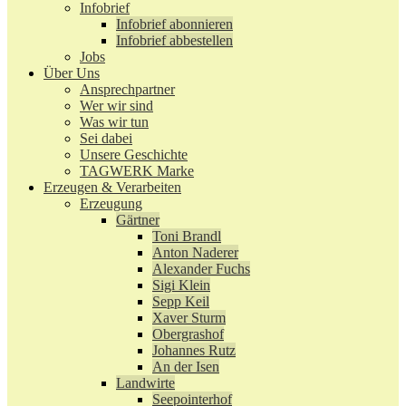
Infobrief
Infobrief abonnieren
Infobrief abbestellen
Jobs
Über Uns
Ansprechpartner
Wer wir sind
Was wir tun
Sei dabei
Unsere Geschichte
TAGWERK Marke
Erzeugen & Verarbeiten
Erzeugung
Gärtner
Toni Brandl
Anton Naderer
Alexander Fuchs
Sigi Klein
Sepp Keil
Xaver Sturm
Obergrashof
Johannes Rutz
An der Isen
Landwirte
Seepointerhof