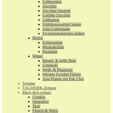
Grillgemüse
Zucchini
Zucchini Spagetti
Gefüllte Zucchini
Grillsaison
Frühlingszwiebel-Suppe
Asia-Gurkensalat
Zwetschgenkuchen anders
Herbst
Kohlgemüse
Muskatkürbis
Pastinake
Winter
Ringel- & gelbe Bete
Grünkohl
Weiß- & Blaukraut
Wirsing Zwiebel Pfanne
Asia Pfanne mit Pak Choi
Termine
TAGWERK-Zeitung
Mach dich schlau!
Gemüse
Samenfest
Tiere
Fleisch & Wurst