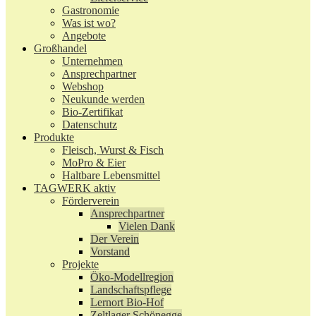
Gastronomie
Was ist wo?
Angebote
Großhandel
Unternehmen
Ansprechpartner
Webshop
Neukunde werden
Bio-Zertifikat
Datenschutz
Produkte
Fleisch, Wurst & Fisch
MoPro & Eier
Haltbare Lebensmittel
TAGWERK aktiv
Förderverein
Ansprechpartner
Vielen Dank
Der Verein
Vorstand
Projekte
Öko-Modellregion
Landschaftspflege
Lernort Bio-Hof
Zeltlager Schönegge