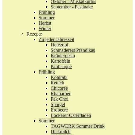
Oktober - Muskatkürbis
September - Pastinake
Frühling
Sommer
Herbst
Winter
Rezepte
Zu jeder Jahreszeit
Hefezopf
Schmaderers Pfandlkas
Kräuterpesto
Kartoffeln
Kraftsuppe
Frühling
Kohlrabi
Rettich
Chicorée
Rhabarber
Pak Choi
Spargel
Erdbeere
Lockerer Osterfladen
Sommer
TAGWERK Sommer Drink
Dickmilch