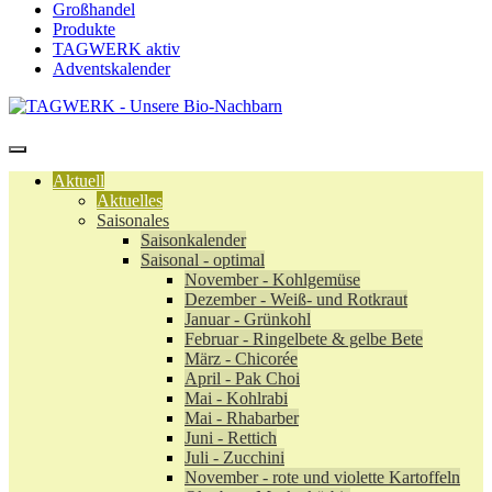
Großhandel
Produkte
TAGWERK aktiv
Adventskalender
Aktuell
Aktuelles
Saisonales
Saisonkalender
Saisonal - optimal
November - Kohlgemüse
Dezember - Weiß- und Rotkraut
Januar - Grünkohl
Februar - Ringelbete & gelbe Bete
März - Chicorée
April - Pak Choi
Mai - Kohlrabi
Mai - Rhabarber
Juni - Rettich
Juli - Zucchini
November - rote und violette Kartoffeln