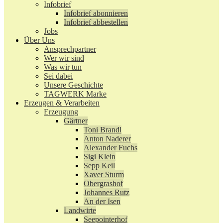
Infobrief
Infobrief abonnieren
Infobrief abbestellen
Jobs
Über Uns
Ansprechpartner
Wer wir sind
Was wir tun
Sei dabei
Unsere Geschichte
TAGWERK Marke
Erzeugen & Verarbeiten
Erzeugung
Gärtner
Toni Brandl
Anton Naderer
Alexander Fuchs
Sigi Klein
Sepp Keil
Xaver Sturm
Obergrashof
Johannes Rutz
An der Isen
Landwirte
Seepointerhof