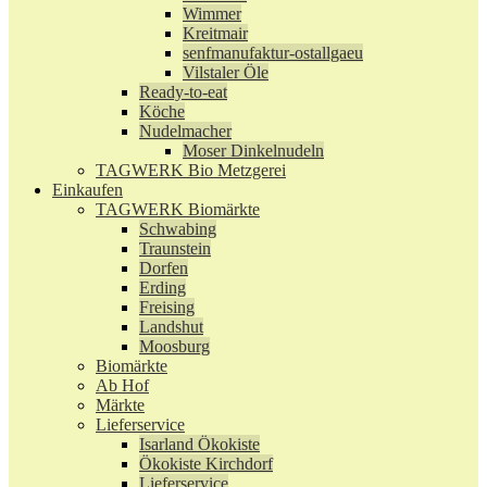
Wimmer
Kreitmair
senfmanufaktur-ostallgaeu
Vilstaler Öle
Ready-to-eat
Köche
Nudelmacher
Moser Dinkelnudeln
TAGWERK Bio Metzgerei
Einkaufen
TAGWERK Biomärkte
Schwabing
Traunstein
Dorfen
Erding
Freising
Landshut
Moosburg
Biomärkte
Ab Hof
Märkte
Lieferservice
Isarland Ökokiste
Ökokiste Kirchdorf
Lieferservice