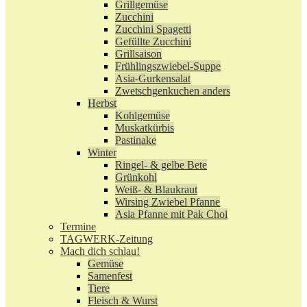
Grillgemüse
Zucchini
Zucchini Spagetti
Gefüllte Zucchini
Grillsaison
Frühlingszwiebel-Suppe
Asia-Gurkensalat
Zwetschgenkuchen anders
Herbst
Kohlgemüse
Muskatkürbis
Pastinake
Winter
Ringel- & gelbe Bete
Grünkohl
Weiß- & Blaukraut
Wirsing Zwiebel Pfanne
Asia Pfanne mit Pak Choi
Termine
TAGWERK-Zeitung
Mach dich schlau!
Gemüse
Samenfest
Tiere
Fleisch & Wurst