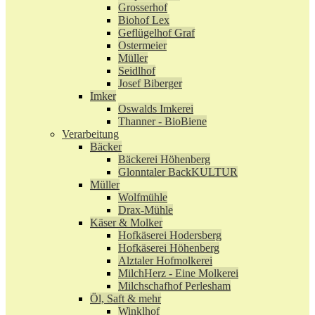
Grosserhof
Biohof Lex
Geflügelhof Graf
Ostermeier
Müller
Seidlhof
Josef Biberger
Imker
Oswalds Imkerei
Thanner - BioBiene
Verarbeitung
Bäcker
Bäckerei Höhenberg
Glonntaler BackKULTUR
Müller
Wolfmühle
Drax-Mühle
Käser & Molker
Hofkäserei Hodersberg
Hofkäserei Höhenberg
Alztaler Hofmolkerei
MilchHerz - Eine Molkerei
Milchschafhof Perlesham
Öl, Saft & mehr
Winklhof