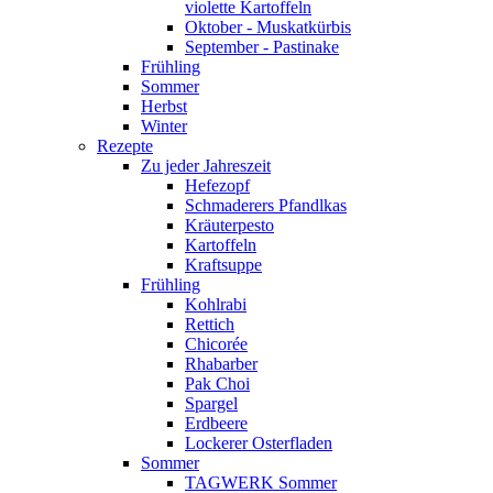
violette Kartoffeln
Oktober - Muskatkürbis
September - Pastinake
Frühling
Sommer
Herbst
Winter
Rezepte
Zu jeder Jahreszeit
Hefezopf
Schmaderers Pfandlkas
Kräuterpesto
Kartoffeln
Kraftsuppe
Frühling
Kohlrabi
Rettich
Chicorée
Rhabarber
Pak Choi
Spargel
Erdbeere
Lockerer Osterfladen
Sommer
TAGWERK Sommer