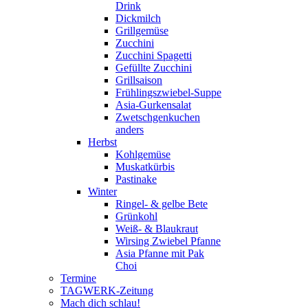
Drink
Dickmilch
Grillgemüse
Zucchini
Zucchini Spagetti
Gefüllte Zucchini
Grillsaison
Frühlingszwiebel-Suppe
Asia-Gurkensalat
Zwetschgenkuchen
anders
Herbst
Kohlgemüse
Muskatkürbis
Pastinake
Winter
Ringel- & gelbe Bete
Grünkohl
Weiß- & Blaukraut
Wirsing Zwiebel Pfanne
Asia Pfanne mit Pak
Choi
Termine
TAGWERK-Zeitung
Mach dich schlau!