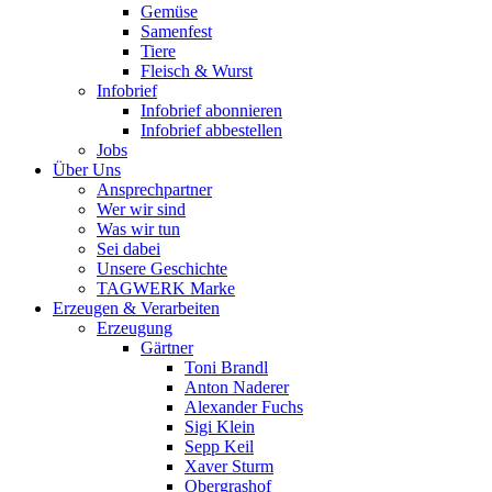
Gemüse
Samenfest
Tiere
Fleisch & Wurst
Infobrief
Infobrief abonnieren
Infobrief abbestellen
Jobs
Über Uns
Ansprechpartner
Wer wir sind
Was wir tun
Sei dabei
Unsere Geschichte
TAGWERK Marke
Erzeugen & Verarbeiten
Erzeugung
Gärtner
Toni Brandl
Anton Naderer
Alexander Fuchs
Sigi Klein
Sepp Keil
Xaver Sturm
Obergrashof