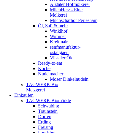
Alztaler Hofmolkerei
MilchHerz - Eine
Molkerei
Milchschafhof Perlesham
Öl, Saft & mehr
Winklhof
Wimmer
Kreitmair
senfmanufaktur-
ostallgaeu
Vilstaler Öle
Ready-to-eat
Köche
Nudelmacher
Moser Dinkelnudeln
TAGWERK Bio
Metzgerei
Einkaufen
TAGWERK Biomärkte
Schwabing
Traunstein
Dorfen
Erding
Freising
Landshut