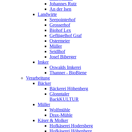
Johannes Rutz
An der Isen
Landwirte
Seepointerhof
Grosserhof
Biohof Lex
Geflügelhof Graf
Ostermeier
Müller
Seidlhof
Josef Biberger
Imker
Oswalds Imkerei
Thanner - BioBiene
Verarbeitung
Bäcker
Bäckerei Höhenberg
Glonntaler
BackKULTUR
Müller
Wolfmühle
Drax-Mühle
Käser & Molker
Hofkäserei Hodersberg
Hofkäserei Höhenberg