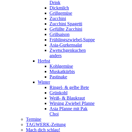
Drink
Dickmilch
Grillgemüse
Zucchini
Zucchini Spagetti
Gefüllte Zucchini
Grillsaison
Frühlingszwiebel-Suppe
Asia-Gurkensalat
Zwetschgenkuchen
anders
Herbst
Kohlgemüse
Muskatkürbis
Pastinake
Winter
Ringel- & gelbe Bete
Grünkohl
Weiß- & Blaukraut
Wirsing Zwiebel Pfanne
Asia Pfanne mit Pak
Choi
Termine
TAGWERK-Zeitung
Mach dich schlau!