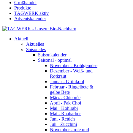
Großhandel
Produkte
TAGWERK aktiv
Adventskalender
Aktuell
Aktuelles
Saisonales
Saisonkalender
Saisonal - optimal
November - Kohlgemüse
Dezember - Weiß- und
Rotkraut
Januar - Grünkohl
Februar - Ringelbete &
gelbe Bete
März - Chicorée
April - Pak Choi
Mai - Kohlrabi
Mai - Rhabarber
Juni - Rettich
Juli - Zucchini
November - rote und