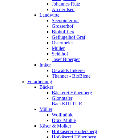
Johannes Rutz
An der Isen
Landwirte
Seepointerhof
Grosserhof
Biohof Lex
Geflügelhof Graf
Ostermeier
Müller
Seidlhof
Josef Biberger
Imker
Oswalds Imkerei
Thanner - BioBiene
Verarbeitung
Bäcker
Bäckerei Höhenberg
Glonntaler
BackKULTUR
Müller
Wolfmühle
Drax-Mühle
Käser & Molker
Hofkäserei Hodersberg
Hofkäserei Höhenberg