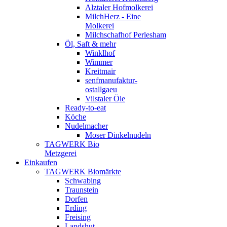
Alztaler Hofmolkerei
MilchHerz - Eine
Molkerei
Milchschafhof Perlesham
Öl, Saft & mehr
Winklhof
Wimmer
Kreitmair
senfmanufaktur-
ostallgaeu
Vilstaler Öle
Ready-to-eat
Köche
Nudelmacher
Moser Dinkelnudeln
TAGWERK Bio
Metzgerei
Einkaufen
TAGWERK Biomärkte
Schwabing
Traunstein
Dorfen
Erding
Freising
Landshut