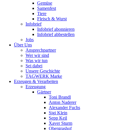
Gemüse
Samenfest
Tiere
Fleisch & Wurst
Infobrief
Infobrief abonnieren
Infobrief abbestellen
Jobs
Über Uns
Ansprechpartner
Wer wir sind
Was wir tun
Sei dabei
Unsere Geschichte
TAGWERK Marke
Erzeugen & Verarbeiten
Erzeugung
Gärtner
Toni Brandl
Anton Naderer
Alexander Fuchs
Sigi Klein
Sepp Keil
Xaver Sturm
Obergrashof