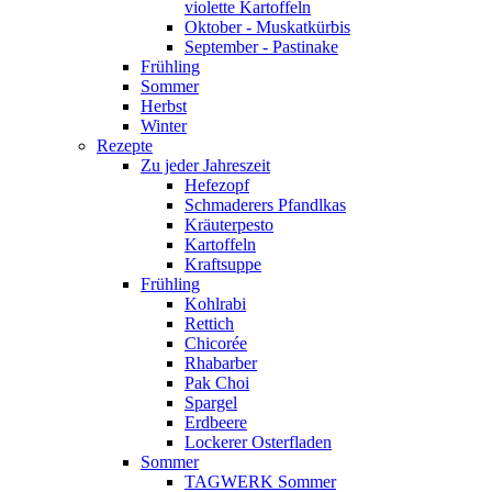
violette Kartoffeln
Oktober - Muskatkürbis
September - Pastinake
Frühling
Sommer
Herbst
Winter
Rezepte
Zu jeder Jahreszeit
Hefezopf
Schmaderers Pfandlkas
Kräuterpesto
Kartoffeln
Kraftsuppe
Frühling
Kohlrabi
Rettich
Chicorée
Rhabarber
Pak Choi
Spargel
Erdbeere
Lockerer Osterfladen
Sommer
TAGWERK Sommer