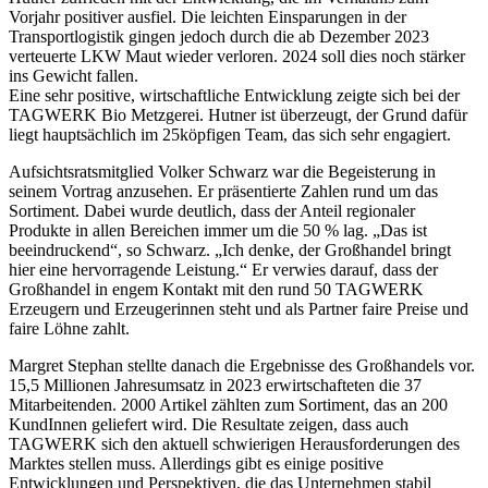
Vorjahr positiver ausfiel. Die leichten Einsparungen in der
Transportlogistik gingen jedoch durch die ab Dezember 2023
verteuerte LKW Maut wieder verloren. 2024 soll dies noch stärker
ins Gewicht fallen.
Eine sehr positive, wirtschaftliche Entwicklung zeigte sich bei der
TAGWERK Bio Metzgerei. Hutner ist überzeugt, der Grund dafür
liegt hauptsächlich im 25köpfigen Team, das sich sehr engagiert.
Aufsichtsratsmitglied Volker Schwarz war die Begeisterung in
seinem Vortrag anzusehen. Er präsentierte Zahlen rund um das
Sortiment. Dabei wurde deutlich, dass der Anteil regionaler
Produkte in allen Bereichen immer um die 50 % lag. „Das ist
beeindruckend“, so Schwarz. „Ich denke, der Großhandel bringt
hier eine hervorragende Leistung.“ Er verwies darauf, dass der
Großhandel in engem Kontakt mit den rund 50 TAGWERK
Erzeugern und Erzeugerinnen steht und als Partner faire Preise und
faire Löhne zahlt.
Margret Stephan stellte danach die Ergebnisse des Großhandels vor.
15,5 Millionen Jahresumsatz in 2023 erwirtschafteten die 37
Mitarbeitenden. 2000 Artikel zählten zum Sortiment, das an 200
KundInnen geliefert wird. Die Resultate zeigen, dass auch
TAGWERK sich den aktuell schwierigen Herausforderungen des
Marktes stellen muss. Allerdings gibt es einige positive
Entwicklungen und Perspektiven, die das Unternehmen stabil