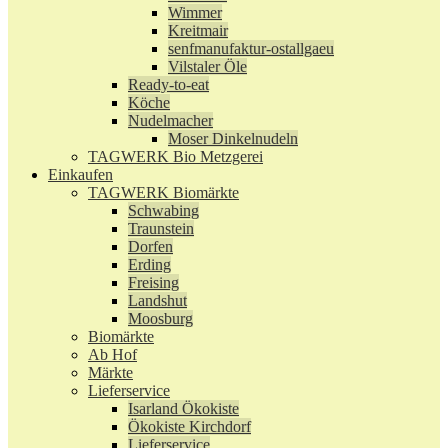
Wimmer
Kreitmair
senfmanufaktur-ostallgaeu
Vilstaler Öle
Ready-to-eat
Köche
Nudelmacher
Moser Dinkelnudeln
TAGWERK Bio Metzgerei
Einkaufen
TAGWERK Biomärkte
Schwabing
Traunstein
Dorfen
Erding
Freising
Landshut
Moosburg
Biomärkte
Ab Hof
Märkte
Lieferservice
Isarland Ökokiste
Ökokiste Kirchdorf
Lieferservice