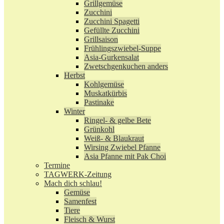
Grillgemüse
Zucchini
Zucchini Spagetti
Gefüllte Zucchini
Grillsaison
Frühlingszwiebel-Suppe
Asia-Gurkensalat
Zwetschgenkuchen anders
Herbst
Kohlgemüse
Muskatkürbis
Pastinake
Winter
Ringel- & gelbe Bete
Grünkohl
Weiß- & Blaukraut
Wirsing Zwiebel Pfanne
Asia Pfanne mit Pak Choi
Termine
TAGWERK-Zeitung
Mach dich schlau!
Gemüse
Samenfest
Tiere
Fleisch & Wurst