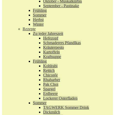
Oktober - Muskatkürbis
September - Pastinake
Frühling
Sommer
Herbst
Winter
Rezepte
Zu jeder Jahreszeit
Hefezopf
Schmaderers Pfandlkas
Kräuterpesto
Kartoffeln
Kraftsuppe
Frühling
Kohlrabi
Rettich
Chicorée
Rhabarber
Pak Choi
Spargel
Erdbeere
Lockerer Osterfladen
Sommer
TAGWERK Sommer Drink
Dickmilch