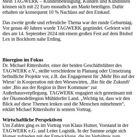
Mein TAGWERK – Kundenbeteiligung. Kunden und Kundinnen
können sich mit 22 Euro monatlich am Markt beteiligen. Dafür
erhalten sie konsequent 10 % Nachlass auf den Einkauf.
Das zweite große und erfreuliche Thema war der runde Geburtstag.
Vor genau 40 Jahren wurde TAGWERK gegründet. Gefeiert wird
dies am 14. September 2024 mit einem großen Fest auf dem Biohof
Lex in Bockhorn nahe Erding.
Bioregion im Fokus
Dr. Michael Rittershofer, einer der beiden Geschäftsführer des
TAGWERK e.V., stellte verschiedene in Planung oder Umsetzung
befindliche Projekte vor, z.B. das Engagement für ‚Mehr Bio auf der
Wiesn‘ in Kooperation mit den Wiesnwirten, ‚Bio für die Zukunft‘
oder ‚Bio aus der Region in Ihrer Kommune‘ zur
Außerhausverpflegung. TAGWERK engagiert sich gemeinsam mit
der Ökomodellregion Mühldorfer Land. „Wichtig ist, dass wir den
Blick auf diese Themen lenken und die Menschen mitnehmen“,
erklärt Michael Rittershofer in seinem Vortrag.
Wirtschaftliche Perspektiven
Um Zahlen ging es im Vortrag von Klaus Hutner, Vorstand in der
TAGWERK e.G. und Leiter Logistik. In der Summe zeigte sich
Hutner zufrieden mit der Entwicklung, die im Verhältnis zum