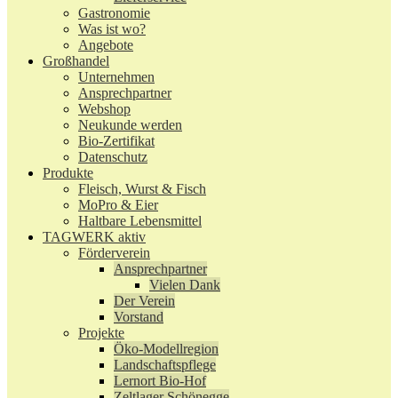
Gastronomie
Was ist wo?
Angebote
Großhandel
Unternehmen
Ansprechpartner
Webshop
Neukunde werden
Bio-Zertifikat
Datenschutz
Produkte
Fleisch, Wurst & Fisch
MoPro & Eier
Haltbare Lebensmittel
TAGWERK aktiv
Förderverein
Ansprechpartner
Vielen Dank
Der Verein
Vorstand
Projekte
Öko-Modellregion
Landschaftspflege
Lernort Bio-Hof
Zeltlager Schönegge