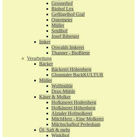
Grosserhof
Biohof Lex
Geflügelhof Graf
Ostermeier
Müller
Seidlhof
Josef Biberger
Imker
Oswalds Imkerei
Thanner - BioBiene
Verarbeitung
Bäcker
Bäckerei Höhenberg
Glonntaler BackKULTUR
Müller
Wolfmühle
Drax-Mühle
Käser & Molker
Hofkäserei Hodersberg
Hofkäserei Höhenberg
Alztaler Hofmolkerei
MilchHerz - Eine Molkerei
Milchschafhof Perlesham
Öl, Saft & mehr
Winklhof