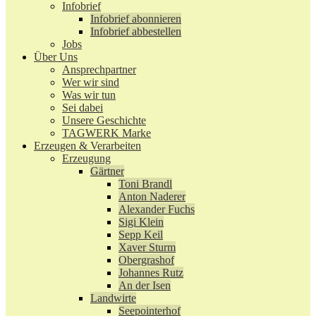
Infobrief
Infobrief abonnieren
Infobrief abbestellen
Jobs
Über Uns
Ansprechpartner
Wer wir sind
Was wir tun
Sei dabei
Unsere Geschichte
TAGWERK Marke
Erzeugen & Verarbeiten
Erzeugung
Gärtner
Toni Brandl
Anton Naderer
Alexander Fuchs
Sigi Klein
Sepp Keil
Xaver Sturm
Obergrashof
Johannes Rutz
An der Isen
Landwirte
Seepointerhof