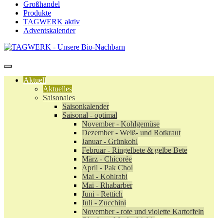
Großhandel
Produkte
TAGWERK aktiv
Adventskalender
Aktuell
Aktuelles
Saisonales
Saisonkalender
Saisonal - optimal
November - Kohlgemüse
Dezember - Weiß- und Rotkraut
Januar - Grünkohl
Februar - Ringelbete & gelbe Bete
März - Chicorée
April - Pak Choi
Mai - Kohlrabi
Mai - Rhabarber
Juni - Rettich
Juli - Zucchini
November - rote und violette Kartoffeln