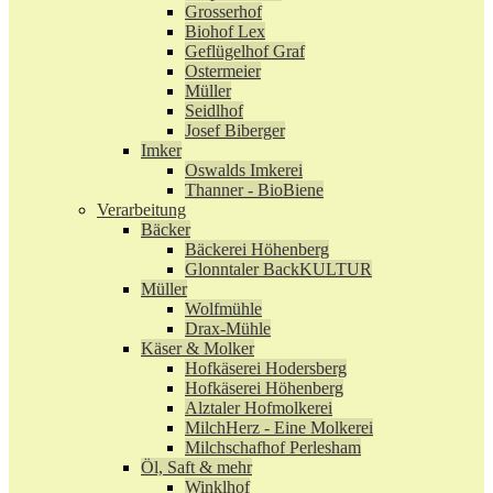
Grosserhof
Biohof Lex
Geflügelhof Graf
Ostermeier
Müller
Seidlhof
Josef Biberger
Imker
Oswalds Imkerei
Thanner - BioBiene
Verarbeitung
Bäcker
Bäckerei Höhenberg
Glonntaler BackKULTUR
Müller
Wolfmühle
Drax-Mühle
Käser & Molker
Hofkäserei Hodersberg
Hofkäserei Höhenberg
Alztaler Hofmolkerei
MilchHerz - Eine Molkerei
Milchschafhof Perlesham
Öl, Saft & mehr
Winklhof