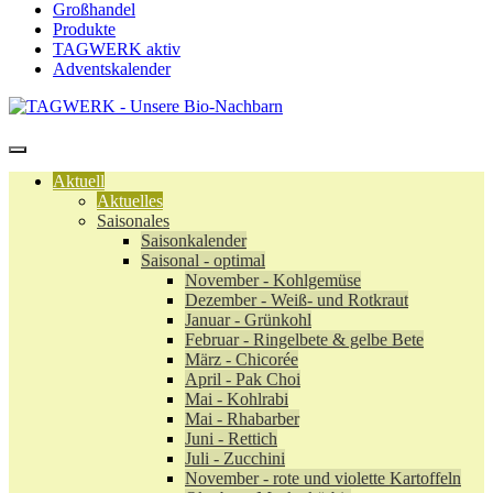
Großhandel
Produkte
TAGWERK aktiv
Adventskalender
Aktuell
Aktuelles
Saisonales
Saisonkalender
Saisonal - optimal
November - Kohlgemüse
Dezember - Weiß- und Rotkraut
Januar - Grünkohl
Februar - Ringelbete & gelbe Bete
März - Chicorée
April - Pak Choi
Mai - Kohlrabi
Mai - Rhabarber
Juni - Rettich
Juli - Zucchini
November - rote und violette Kartoffeln