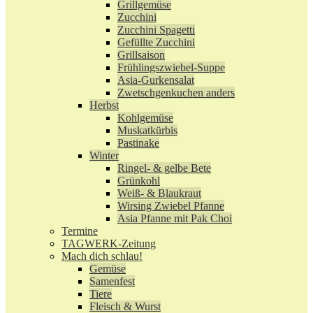
Grillgemüse
Zucchini
Zucchini Spagetti
Gefüllte Zucchini
Grillsaison
Frühlingszwiebel-Suppe
Asia-Gurkensalat
Zwetschgenkuchen anders
Herbst
Kohlgemüse
Muskatkürbis
Pastinake
Winter
Ringel- & gelbe Bete
Grünkohl
Weiß- & Blaukraut
Wirsing Zwiebel Pfanne
Asia Pfanne mit Pak Choi
Termine
TAGWERK-Zeitung
Mach dich schlau!
Gemüse
Samenfest
Tiere
Fleisch & Wurst