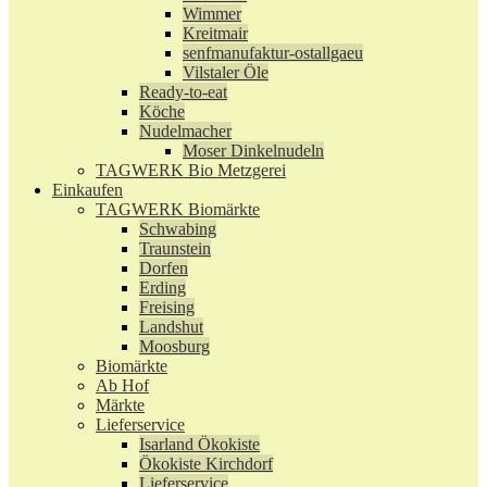
Wimmer
Kreitmair
senfmanufaktur-ostallgaeu
Vilstaler Öle
Ready-to-eat
Köche
Nudelmacher
Moser Dinkelnudeln
TAGWERK Bio Metzgerei
Einkaufen
TAGWERK Biomärkte
Schwabing
Traunstein
Dorfen
Erding
Freising
Landshut
Moosburg
Biomärkte
Ab Hof
Märkte
Lieferservice
Isarland Ökokiste
Ökokiste Kirchdorf
Lieferservice