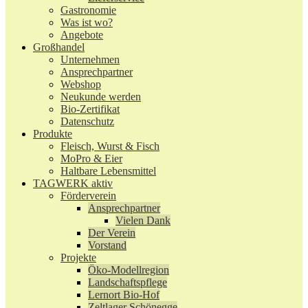
Gastronomie
Was ist wo?
Angebote
Großhandel
Unternehmen
Ansprechpartner
Webshop
Neukunde werden
Bio-Zertifikat
Datenschutz
Produkte
Fleisch, Wurst & Fisch
MoPro & Eier
Haltbare Lebensmittel
TAGWERK aktiv
Förderverein
Ansprechpartner
Vielen Dank
Der Verein
Vorstand
Projekte
Öko-Modellregion
Landschaftspflege
Lernort Bio-Hof
Zeltlager Schönegge