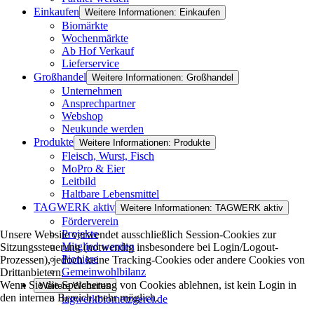
Einkaufen
Weitere Informationen: Einkaufen
Biomärkte
Wochenmärkte
Ab Hof Verkauf
Lieferservice
Großhandel
Weitere Informationen: Großhandel
Unternehmen
Ansprechpartner
Webshop
Neukunde werden
Produkte
Weitere Informationen: Produkte
Fleisch, Wurst, Fisch
MoPro & Eier
Leitbild
Haltbare Lebensmittel
TAGWERK aktiv
Weitere Informationen: TAGWERK aktiv
Förderverein
Projekte
Unsere Website verwendet ausschließlich Session-Cookies zur
Mitglied werden
Sitzungssteuerung (notwendig insbesondere bei Login/Logout-
Pioniere
Prozessen), jedoch keine Tracking-Cookies oder andere Cookies von
Gemeinwohlbilanz
Drittanbietern.
Wenn Sie die Speicherung von Cookies ablehnen, ist kein Login in
Weitere Websites
den internen Bereich mehr möglich.
tagwerkbiometzgerei.de