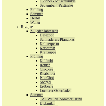
Oktober - Muskatkürbis
September - Pastinake
Frühling
Sommer
Herbst
Winter
Rezepte
Zu jeder Jahreszeit
Hefezopf
Schmaderers Pfandlkas
Kräuterpesto
Kartoffeln
Kraftsuppe
Frühling
Kohlrabi
Rettich
Chicorée
Rhabarber
Pak Choi
Spargel
Erdbeere
Lockerer Osterfladen
Sommer
TAGWERK Sommer Drink
Dickmilch