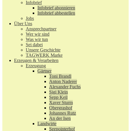
Infobrief
Infobrief abonnieren
Infobrief abbestellen
Jobs
Über Uns
Ansprechpartner
Wer wir sind
Was wir tun
Sei dabei
Unsere Geschichte
TAGWERK Marke
Erzeugen & Verarbeiten
Erzeugung
Gärtner
Toni Brandl
Anton Naderer
Alexander Fuchs
Sigi Klein
Sepp Keil
Xaver Sturm
Obergrashof
Johannes Rutz
An der Isen
Landwirte
Seepointerhof