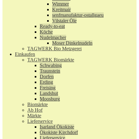
Wimmer
Kreitmair
senfmanufaktur-ostallgaeu
Vilstaler Öle
Ready-to-eat
Köche
Nudelmacher
Moser Dinkelnudeln
TAGWERK Bio Metzgerei
Einkaufen
TAGWERK Biomärkte
Schwabing
Traunstein
Dorfen
Erding
Freising
Landshut
Moosburg
Biomärkte
Ab Hof
Märkte
Lieferservice
Isarland Ökokiste
Ökokiste Kirchdorf
Lieferservice