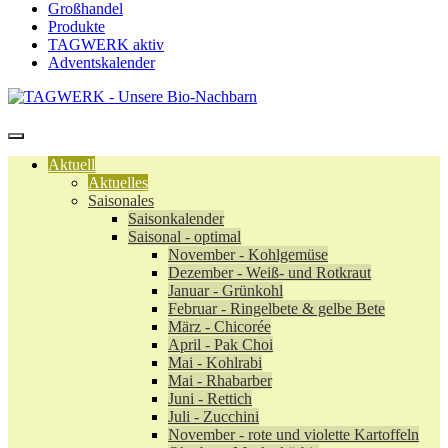
Großhandel
Produkte
TAGWERK aktiv
Adventskalender
Aktuell
Aktuelles
Saisonales
Saisonkalender
Saisonal - optimal
November - Kohlgemüse
Dezember - Weiß- und Rotkraut
Januar - Grünkohl
Februar - Ringelbete & gelbe Bete
März - Chicorée
April - Pak Choi
Mai - Kohlrabi
Mai - Rhabarber
Juni - Rettich
Juli - Zucchini
November - rote und violette Kartoffeln