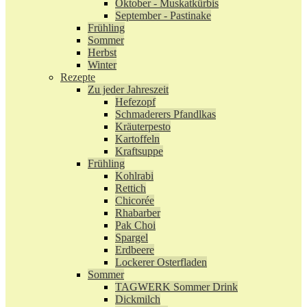
Oktober - Muskatkürbis
September - Pastinake
Frühling
Sommer
Herbst
Winter
Rezepte
Zu jeder Jahreszeit
Hefezopf
Schmaderers Pfandlkas
Kräuterpesto
Kartoffeln
Kraftsuppe
Frühling
Kohlrabi
Rettich
Chicorée
Rhabarber
Pak Choi
Spargel
Erdbeere
Lockerer Osterfladen
Sommer
TAGWERK Sommer Drink
Dickmilch