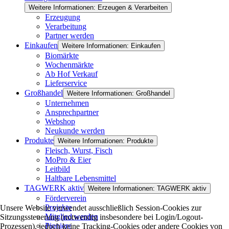
Weitere Informationen: Erzeugen & Verarbeiten
Erzeugung
Verarbeitung
Partner werden
Einkaufen
Weitere Informationen: Einkaufen
Biomärkte
Wochenmärkte
Ab Hof Verkauf
Lieferservice
Großhandel
Weitere Informationen: Großhandel
Unternehmen
Ansprechpartner
Webshop
Neukunde werden
Produkte
Weitere Informationen: Produkte
Fleisch, Wurst, Fisch
MoPro & Eier
Leitbild
Haltbare Lebensmittel
TAGWERK aktiv
Weitere Informationen: TAGWERK aktiv
Förderverein
Projekte
Unsere Website verwendet ausschließlich Session-Cookies zur
Mitglied werden
Sitzungssteuerung (notwendig insbesondere bei Login/Logout-
Pioniere
Prozessen), jedoch keine Tracking-Cookies oder andere Cookies von