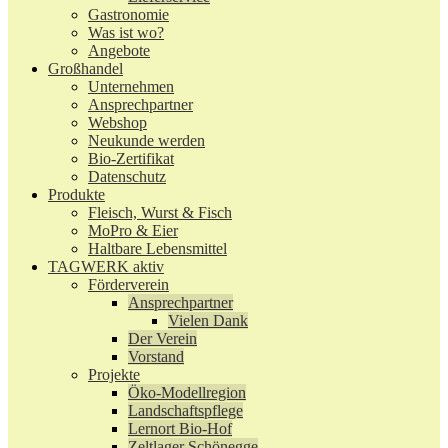
Gastronomie
Was ist wo?
Angebote
Großhandel
Unternehmen
Ansprechpartner
Webshop
Neukunde werden
Bio-Zertifikat
Datenschutz
Produkte
Fleisch, Wurst & Fisch
MoPro & Eier
Haltbare Lebensmittel
TAGWERK aktiv
Förderverein
Ansprechpartner
Vielen Dank
Der Verein
Vorstand
Projekte
Öko-Modellregion
Landschaftspflege
Lernort Bio-Hof
Zeltlager Schönegge