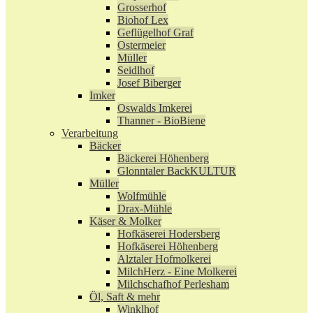
Grosserhof
Biohof Lex
Geflügelhof Graf
Ostermeier
Müller
Seidlhof
Josef Biberger
Imker
Oswalds Imkerei
Thanner - BioBiene
Verarbeitung
Bäcker
Bäckerei Höhenberg
Glonntaler BackKULTUR
Müller
Wolfmühle
Drax-Mühle
Käser & Molker
Hofkäserei Hodersberg
Hofkäserei Höhenberg
Alztaler Hofmolkerei
MilchHerz - Eine Molkerei
Milchschafhof Perlesham
Öl, Saft & mehr
Winklhof