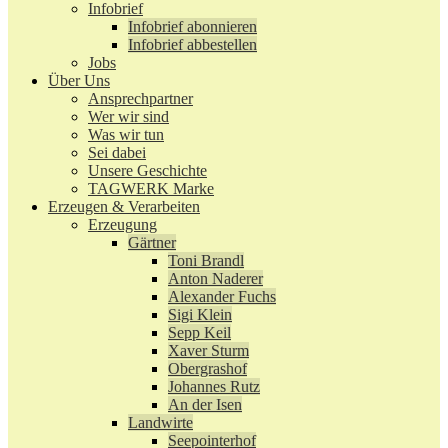
Infobrief
Infobrief abonnieren
Infobrief abbestellen
Jobs
Über Uns
Ansprechpartner
Wer wir sind
Was wir tun
Sei dabei
Unsere Geschichte
TAGWERK Marke
Erzeugen & Verarbeiten
Erzeugung
Gärtner
Toni Brandl
Anton Naderer
Alexander Fuchs
Sigi Klein
Sepp Keil
Xaver Sturm
Obergrashof
Johannes Rutz
An der Isen
Landwirte
Seepointerhof