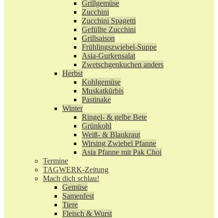
Grillgemüse
Zucchini
Zucchini Spagetti
Gefüllte Zucchini
Grillsaison
Frühlingszwiebel-Suppe
Asia-Gurkensalat
Zwetschgenkuchen anders
Herbst
Kohlgemüse
Muskatkürbis
Pastinake
Winter
Ringel- & gelbe Bete
Grünkohl
Weiß- & Blaukraut
Wirsing Zwiebel Pfanne
Asia Pfanne mit Pak Choi
Termine
TAGWERK-Zeitung
Mach dich schlau!
Gemüse
Samenfest
Tiere
Fleisch & Wurst